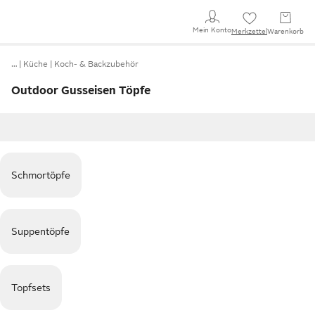
Mein Konto
Merkzettel
Warenkorb
…
Küche
Koch- & Backzubehör
Outdoor Gusseisen Töpfe
Schmortöpfe
Suppentöpfe
Topfsets