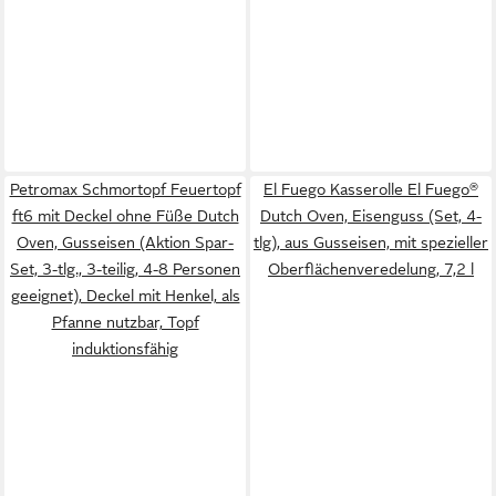
Petromax Schmortopf Feuertopf
El Fuego Kasserolle El Fuego®
ft6 mit Deckel ohne Füße Dutch
Dutch Oven, Eisenguss (Set, 4-
Oven, Gusseisen (Aktion Spar-
tlg), aus Gusseisen, mit spezieller
Set, 3-tlg., 3-teilig, 4-8 Personen
Oberflächenveredelung, 7,2 l
geeignet), Deckel mit Henkel, als
Pfanne nutzbar, Topf
induktionsfähig