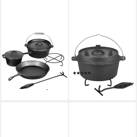
EL FUEGO
GSW
Topf-Set El Fuego® Dutch
Feuertopf Black Iron BBQ,
Oven, Eisenguss (Set, 7-tlg),
Gusseisen (1-tlg), Dutch Oven
aus Gusseisen, mit spezieller
zur Anwendung auf dem Grill,
Oberflächenveredelung
Feuer oder Backofen
(1)
64,90 €
UVP
79,95 €
54,90 €
UVP
89,99 €
-19%
-39%
lieferbar - in 6-8 Werktagen bei dir
lieferbar - in 6-7 Werktagen bei dir