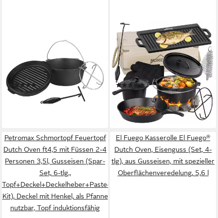
MUCOLA
HOMELUX
Feuertopf Dutch Oven
Topf-Set 10/12-tlg. Dutch
Gusseisen Kochtopf
Oven Set in Holzkiste
Feuertopf Gusstopf
Kochtopf Grillplatte Stieltopf,
Feuerkessel, Gusseisen
Gusseisen (Set, 10-tlg.,
(3)
(1)
(Stück, inkl. Deckelheber),
Handschuhe, Stapelrost,
ab 45,80 €
ab 85,49 €
UVP
89,90 €
UVP
149,99 €
robust
Ringreiniger, Deckelheber),
-49%
-43%
Gusseisen, vorgebacken,
lieferbar - in 2-3 Werktagen bei dir
lieferbar - in 4-5 Werktagen bei dir
Hitzebeständig bis 280 °C
Petromax Schmortopf Feuertopf
El Fuego Kasserolle El Fuego®
Dutch Oven ft4,5 mit Füssen 2-4
Dutch Oven, Eisenguss (Set, 4-
Personen 3,5l, Gusseisen (Spar-
tlg), aus Gusseisen, mit spezieller
Set, 6-tlg.,
Oberflächenveredelung, 5,6 l
Topf+Deckel+Deckelheber+Paste+Schaber+Feuer-
Kit), Deckel mit Henkel, als Pfanne
nutzbar, Topf induktionsfähig