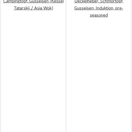
Campingtopf, Gusseisen (Kessel
Deckelheber, Schmortopf,
Tatarskij / Asia Wok)
Gusseisen, Induktion, pre-
seasoned