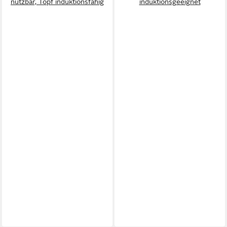
nutzbar, Topf induktionsfähig
induktionsgeeignet