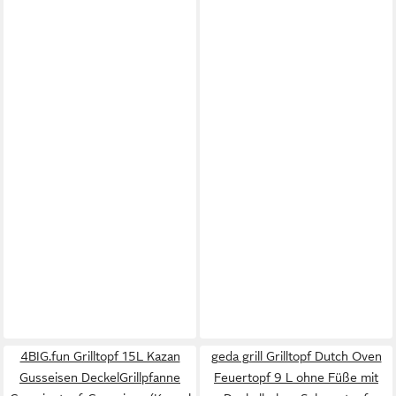
4BIG.fun Grilltopf 15L Kazan
geda grill Grilltopf Dutch Oven
Gusseisen DeckelGrillpfanne
Feuertopf 9 L ohne Füße mit