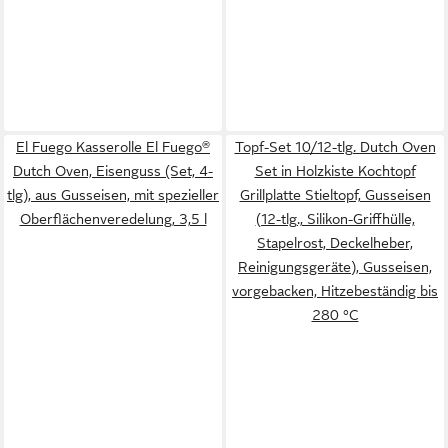
El Fuego Kasserolle El Fuego®
Topf-Set 10/12-tlg. Dutch Oven
Dutch Oven, Eisenguss (Set, 4-
Set in Holzkiste Kochtopf
tlg), aus Gusseisen, mit spezieller
Grillplatte Stieltopf, Gusseisen
Oberflächenveredelung, 3,5 l
(12-tlg., Silikon-Griffhülle,
Stapelrost, Deckelheber,
Reinigungsgeräte), Gusseisen,
vorgebacken, Hitzebeständig bis
280 °C