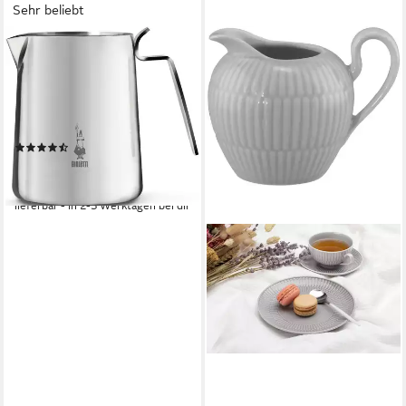
Sehr beliebt
BIALETTI
Milchkanne Bricco, 0,3 l,
Edelstahl 18/10, zum
Erwärmen, Kochen und
Aufschäumen
(53)
ab 13,48 €
UVP
15,90 €
-15%
lieferbar - in 2-3 Werktagen bei dir