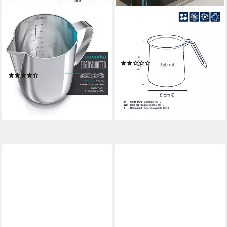
ARENDO
KELA
Milchkännchen, 0,6 l,
Milchkännchen Herta,
Edelstahl, mit Messskala,
spülmaschinengeeignet, 0,35
Milchkanne zum Aufschäumen
L
(1)
von Milchschaum
ab 13,95 €
(46)
lieferbar - in 3-4 Werktagen bei dir
19,95 €
UVP
29,99 €
-33%
lieferbar - in 2-3 Werktagen bei dir