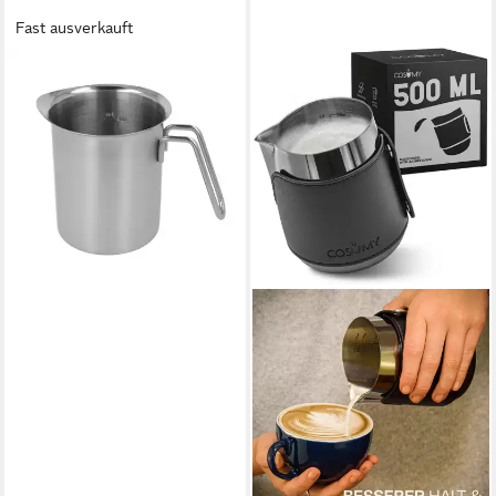
Fast ausverkauft
GRAVIDUS
Milchkännchen Edelstahl
Milchkrug Skala bis 500ml
18,99 €
lieferbar - in 3-4 Werktagen bei dir