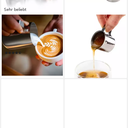
Sehr beliebt
ARENDO
APS
Milchkännchen, 0,35 l,
Milchkännchen, 0,02 l, (4-St),
Edelstahl, mit Messskala,
Edelstahl,
Milchkanne zum Aufschäumen
spülmaschinengeeignet, 4-
von Milchschaum
teilig
(167)
13,05 €
UVP
24,99 €
12,95 €
UVP
24,99 €
-48%
-48%
lieferbar - in 3-4 Werktagen bei dir
lieferbar - in 2-3 Werktagen bei dir