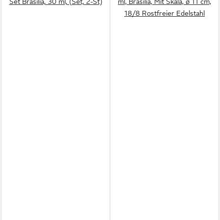
Set Brasilia, 30 ml, (Set, 2-St)
ml, Brasilia, Mit Skala, ø 11 cm,
18/8 Rostfreier Edelstahl