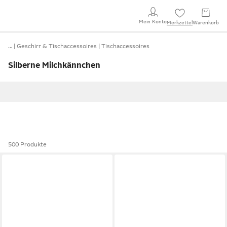
Mein Konto
Merkzettel
Warenkorb
…
Geschirr & Tischaccessoires
Tischaccessoires
Silberne Milchkännchen
500 Produkte