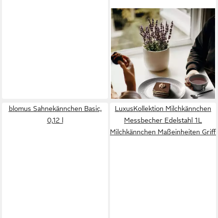
SELTMANN WEIDEN
Milchkännchen Amina, 0,17 l,
(1-St), Kleines Kännchen,
Kanne mit Relief
ab 22,60 €
lieferbar - in 2-3 Werktagen bei dir
blomus Sahnekännchen Basic,
LuxusKollektion Milchkännchen
0,12 l
Messbecher Edelstahl 1L
Milchkännchen Maßeinheiten Griff