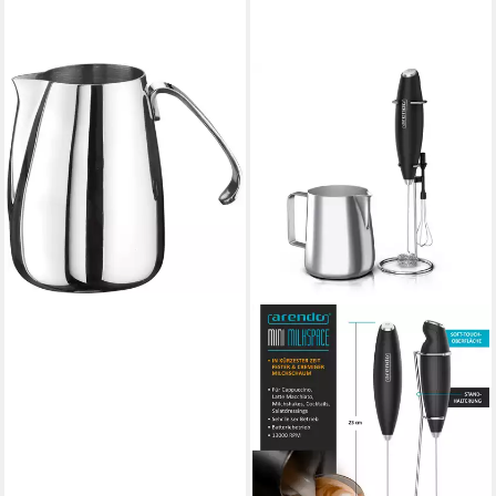
PINTINOX
Milchkanne Executive, 0,15 l,
(1-St), Edelstahl 18/10,
spülmaschinengeeignet
ab 29,49 €
UVP
42,99 €
-31%
lieferbar - in 2-3 Werktagen bei dir