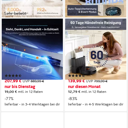
Sehr beliebt
Sehr beliebt
ULTENIC
VONKO
Nass-Trocken-Saugroboter
Saugroboter mit
mit wischfunktion,AI-
Wischfunktion S6 Pro,
gestützte Laser-
8000Pa Saugkraft, LiDAR-
Hindernisvermeidung,APP-
Navigation
Bedienbar
680 W
Leistung
700 W
Leistung
4l l
Größe Staubbehälter
400 m²
Reichweite
LDS Navigation
Navigation
LDS
Navigation
(445)
(197)
207,99 €
139,99 €
UVP
889,99 €
UVP
799,99 €
nur bis Dienstag
nur diesen Monat
19,00 €
mtl. in 12 Raten
12,79 €
mtl. in 12 Raten
-77%
-83%
lieferbar - in 3-4 Werktagen bei dir
lieferbar - in 4-5 Werktagen bei dir