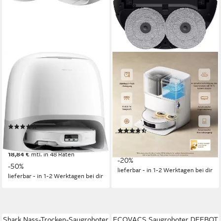
ROBOROCK
MOVA
Saugroboter mit
Saugroboter mit
Wischfunktion Qrevo Curv X
Wischfunktion Mova P50
Ultra
60 W
Leistung
2,5 l
Größe Staubbehälter
700 W
Leistung
430,5 m²
Reichweite
3 l
Größe Staubbehälter
(3)
(11)
ab 649,00 €
UVP
1.299,00 €
399,00 €
UVP
499,00 €
nur diesen Monat
19,82 €
mtl. in 24 Raten
18,84 €
mtl. in 48 Raten
-20%
-50%
lieferbar - in 1-2 Werktagen bei dir
lieferbar - in 1-2 Werktagen bei dir
Shark Nass-Trocken-Saugroboter
ECOVACS Saugroboter DEEBOT