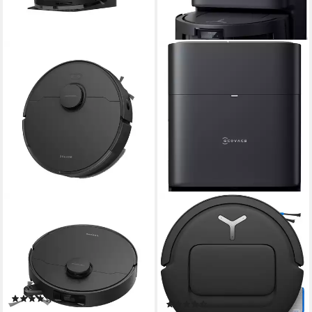
DREAME
ECOVACS
Saugroboter mit
Saugroboter mit
Wischfunktion D20 Pro Plus
Wischfunktion, DEEBOT T80
OMNI, Schwarz
650 W
Leistung
0,5 l
Größe Staubbehälter
80 W
Leistung
250 m²
Reichweite
0,22 l
Größe Staubbehälter
(8)
(18)
199,00 €