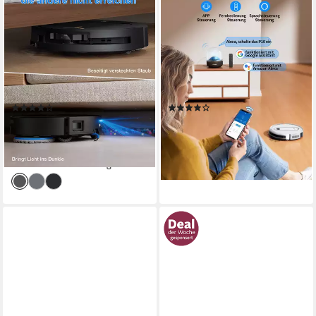
Saugroboter DEEBOT
Saugroboter mit
T50ProOmniGen3, 25000
Wischfunktion 8000 Pa, 3-in-
Pa(Upgrade von T50 Pro
1 Reinigung, Teppich-Booster,
Gen2/T50 Gen3)
120 Min
300 m²
Reichweite
45 W
Leistung
Embedded mini DToF
Navigation
300ml l
Größe Staubbehälter
(13)
(13)
399,00 €
89,99 €
UVP
699,00 €
UVP
169,99 €
19,82 €
mtl. in 24 Raten
-47%
-43%
lieferbar - in 3-4 Werktagen bei dir
lieferbar - in 2-3 Werktagen bei dir