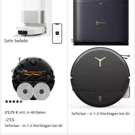
Sehr beliebt
Sehr beliebt
DREAME
ECOVACS
Saugroboter mit
Saugroboter mit
Wischfunktion Dreame X50
Wischfunktion, DEEBOT X9
Ultra Complete, 20.000 Pa
PRO OMNI
Saugkraft
0,2 l
Größe Staubbehälter
0,395 l
Größe Staubbehälter
(22)
205 m²
Reichweite
ab 499,00 €
UVP
1.499,00 €
17,90 €
mtl. in 36 Raten
(222)
ab 749,00 €
UVP
999,00 €
-67%
21,75 €
mtl. in 48 Raten
lieferbar - in 1-2 Werktagen bei dir
-25%
lieferbar - in 1-2 Werktagen bei dir