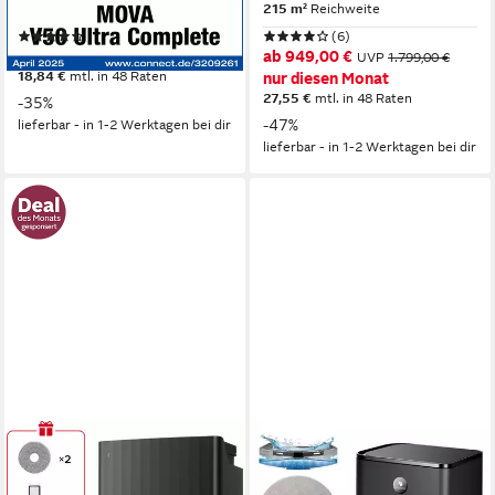
180 m²
Reichweite
215 m²
Reichweite
(72)
(6)
ab 649,00 €
ab 949,00 €
UVP
999,00 €
UVP
1.799,00 €
18,84 €
mtl. in 48 Raten
nur diesen Monat
27,55 €
mtl. in 48 Raten
-35%
-47%
lieferbar - in 1-2 Werktagen bei dir
lieferbar - in 1-2 Werktagen bei dir