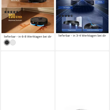
180 m²
Reichweite
Staubbeutel,Selbstentleerungss
Präzisions-LiDAR-Navigation
Navigation
230 m²
Reichweite
(9)
(22)
439,00 €
UVP
589,00 €
189,99 €
UVP
599,00 €
nur diesen Monat
17,35 €
mtl. in 12 Raten
15,75 €
mtl. in 36 Raten
-68%
-25%
lieferbar - in 3-4 Werktagen bei dir
lieferbar - in 6-8 Werktagen bei dir