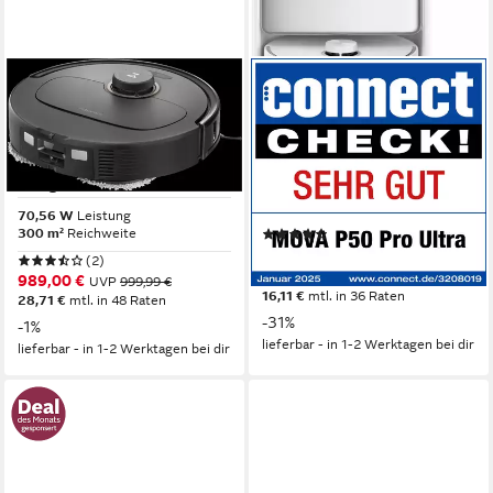
ROBOROCK
MOVA
Saugroboter mit
Saugroboter mit
Wischfunktion Roborock
Wischfunktion Mova P50 Pro
QREVO MaxV Black, FlexiArm
Ultra
Design
700 W
Leistung
0,3 l
Größe Staubbehälter
70,56 W
Leistung
300 m²
Reichweite
(44)
ab 449,00 €
UVP
649,00 €
(2)
nur bis Dienstag
989,00 €
UVP
999,99 €
16,11 €
mtl. in 36 Raten
28,71 €
mtl. in 48 Raten
-31%
-1%
lieferbar - in 1-2 Werktagen bei dir
lieferbar - in 1-2 Werktagen bei dir