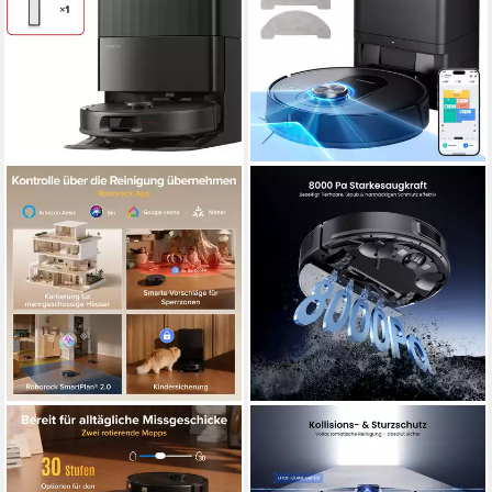
ROBOROCK
PROSCENIC
Saugroboter Qrevo S ProX
Saugroboter 8000Pa,200
Min,3L
0,3 l
Größe Staubbehälter