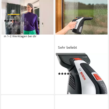
KÄRCHER
Fensterreiniger Fensterdüse
Comfort
(20)
18,99 €
UVP
24,99 €
-24%
in 1-2 Werktagen bei dir
Sehr beliebt
BOSCH HOME & GARDEN
Akku-Fenstersauger
GlassVAC
(439)
64,99 €
UVP
87,99 €
-26%
in 1-2 Werktagen bei dir