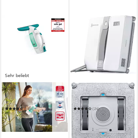
Sehr beliebt
LEIFHEIT
ECOVACS
Fenstersauger
Fensterputzroboter WINBOT
Fenstersauger Dry & Clean
MINI (Grau)
(108)
(24)
ab 44,99 €
ab 199,00 €
UVP
69,99 €
UVP
299,00 €
18,17 €
mtl. in 12 Raten
-36%
-33%
in 3-4 Werktagen bei dir
am nächsten Werktag bei dir