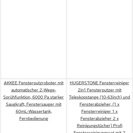
AKKEE Fensterputzroboter mit
HUGERSTONE Fensterreiniger
automatischer 2-Wege-
2in1 Fensterputzer mit
Sprühfunktion, 6000 Pa starker
Teleskopstange (10-63inch) und
Saugkraft, Fenstersauger mit
Fensterabzieher, (1 x
60mL-Wassertank,
Fensterreiniger 1 x
Fernbedienung
Fensterabzieher 2 x
Reinigungstücher) Profi
Fensterreinigungsset mit 2