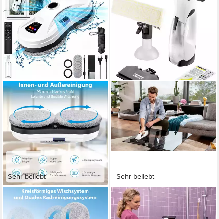
Sehr beliebt
Sehr beliebt
AKKEE
KÄRCHER
Fensterputzroboter 5600Pa
Akku-Fenstersauger WV 2
Elektrischer Fensterputzer
PLUS N