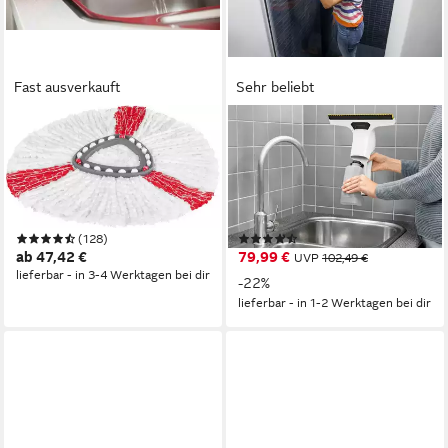
Fast ausverkauft
Sehr beliebt
VILEDA
KÄRCHER
Bodenwischer-Set EASY
Akku-Fenstersauger WV 6
WRING & CLEAN TURBO
PLUS, Lange Akkulaufzeit:
BOX, (Set, 3-St., Wischmop-
100 min, wechselbare
Set mit 3-tlg. Teleskopstiel,
Absaugdüse, Sprühflasche
(128)
(86)
bis zu 130 cm ausziehbar),
ab 47,42 €
79,99 €
UVP
102,49 €
inkl. TURBO REFILL
lieferbar - in 3-4 Werktagen bei dir
-22%
MICROFIBRE 2in1 Ersatzkopf
lieferbar - in 1-2 Werktagen bei dir