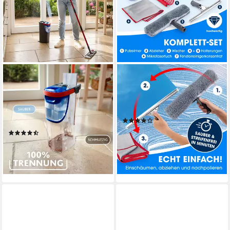
VILEDA
CLEANMAXX
Bodenwischer-Set Vileda
Sprühwischer Fensterreiniger
H2PrO Flat Mop System, (Set,
(7-tlg) Streifenfreies Putzen,
3-St), 100%-ige Trennung von
Haus & Auto
(22)
sauberem und schmutzigem
31,11 €
UVP
69,99 €
(316)
Wasser
ab 44,35 €
UVP
59,99 €
-56%
lieferbar - in 2-3 Werktagen bei dir
-26%
leider ausverkauft