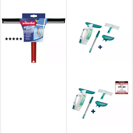
VILEDA
Duschabzieher Vileda
Abzieher Profi 29 cm
(5)
12,67 €
lieferbar - in 2-3 Werktagen bei dir