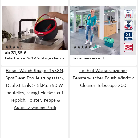
VILEDA
LEIFHEIT
Wischmopp Vileda Spin &
Bodenwischer-Set Set
Clean Wischmopp,
Wischtuchpresse Profi XL mit
Schwenkbarer Kopf &
Rollen und Bodenwischer, (4-
Klappbarer Kopf.
St), Waschbar bei 60°C,
(5)
(46)
Wischbreite 42cm, mit Rollen,
ab 31,35 €
ab 75,90 €
360° Drehgelenk
lieferbar - in 2-3 Werktagen bei dir
leider ausverkauft
Bissell Wasch-Sauger 1558N,
Leifheit Wasserabzieher
SpotClean Pro, leistungsstark,
Fensterwischer Brush Window
Dual-XLTank, >15kPa, 750 W,
Cleaner Telescope 200
beutellos, reinigt Flecken auf
Teppich, Polster,Treppe &
Autositz wie ein Profi