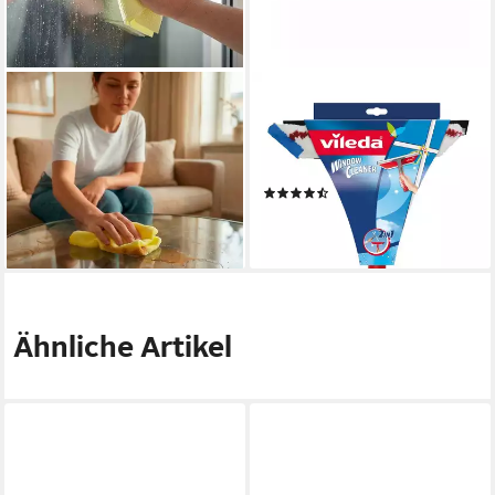
VILEDA
VILEDA
Fensterreiniger Actifibre Pro-
Fensterreiniger, FENSTER
Tuch für Glas und Fenster, (1-
WASHER 2in1 +
St) streifen- und tropfenfrei,
Teleskopstange
(9)
reinigt nur mit Wasser
ab 18,59 €
7,75 €
lieferbar - in 3-4 Werktagen bei dir
lieferbar - in 2-3 Werktagen bei dir
Ähnliche Artikel