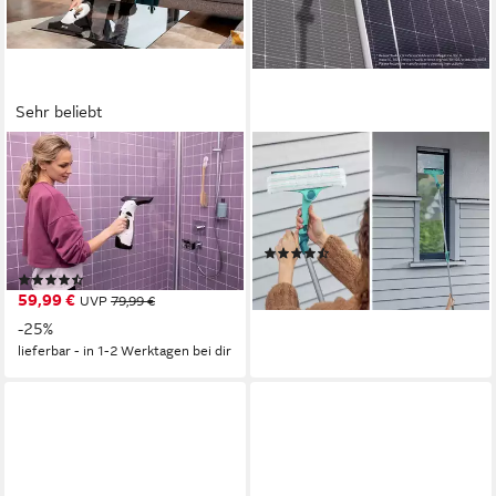
Sehr beliebt
KÄRCHER
LEIFHEIT
Akku-Fenstersauger WV 2
Fensterreiniger Fenster- &
PLUS N, Akkulaufzeit: 35 min,
Rahmenwischer 4in1
wechselbare Absaugdüse,
Telescope 2 m
(149)
Sprühflasche
ab 29,90 €
(138)
lieferbar - in 4-5 Werktagen bei dir
59,99 €
UVP
79,99 €
-25%
lieferbar - in 1-2 Werktagen bei dir