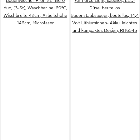
Bodenwischer Profi XL micro
Air Force Light, kabellos, LED-
duo, (3-St), Waschbar bei 60°C,
Düse, beutellos
Wischbreite 42cm, Arbeitshöhe
Bodenstaubsauger, beutellos, 14,4
146cm, Microfaser
Volt Lithiumionen- Akku, leichtes
und kompaktes Design, RH6545