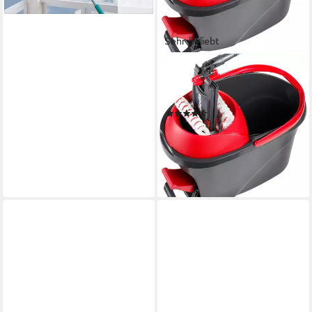
lieferbar - in 4-5 Werktagen bei dir
Sehr beliebt
VILEDA
Bodenwischer-Set
ULTRAMAX 2in1 TURBO Box
(104)
46,99 €
UVP
83,99 €
-44%
lieferbar - in 2-3 Werktagen bei dir