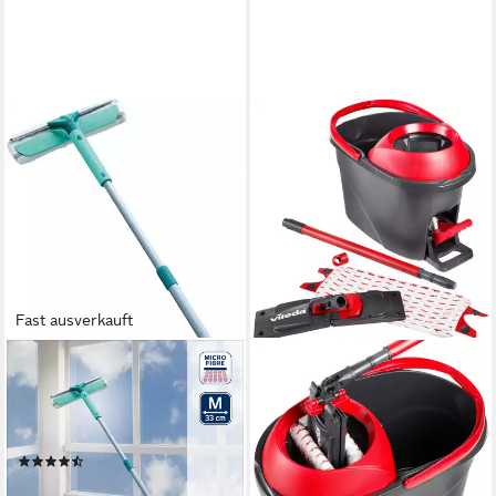
Fast ausverkauft
LEIFHEIT
Fensterreiniger Classic
Window Cleaner Telescope
155, 3in1
(63)
ab 29,06 €