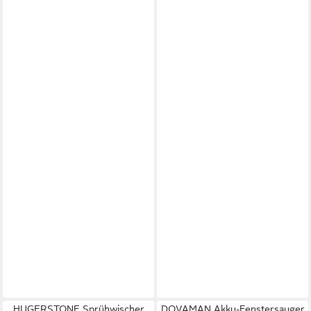
HUGERSTONE Sprühwischer
DOVAMAN Akku-Fenstersauger