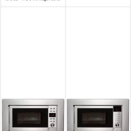
AMICA
AMICA
Einbau-Mikrowelle EMW
Einbau-Mikrowelle EMW
13185 E, Grill, Mikrowelle, 20
13184 E, Grill, Mikrowelle, 20
l, Viel Komfort für schnelles
l, Viel Komfort für schnelles