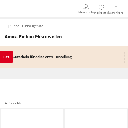
Mein Konto
Merkzettel
Warenkorb
…
Küche
Einbaugeräte
Amica Einbau Mikrowellen
10 €
Gutschein für deine erste Bestellung
4 Produkte