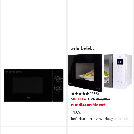
Sehr beliebt
AEG
LG
Mikrowelle, 21 l
Mikrowelle MS 23 NECBW,
(3)
Mikrowelle, 23 l, Smart
149,00 €
UVP
219,00 €
Inverter Technologie, echte
-32%
Glasfront
lieferbar - in 2-3 Werktagen bei dir
(236)
99,00 €
UVP
159,00 €
nur diesen Monat
-38%
lieferbar - in 1-2 Werktagen bei dir