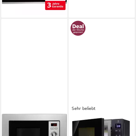
-38%
lieferbar - in 1-2 Werktagen bei dir
Sehr beliebt
PRIVILEG
LG
Einbau-Mikrowelle
Mikrowelle MH 6535 GIS, (25
AG820B8Q, Grill, 20 l
L, 1000 Watt) mit Quarzgrill,