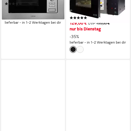
(117)
Smart Inverter Technologie &
129,99 €
UVP
199,99 €
EasyClean, Grill, 25 l, echte
-35%
(995)
Glasfront
lieferbar - in 1-2 Werktagen bei dir
129,00 €
UVP
199,00 €
nur bis Dienstag
-35%
lieferbar - in 1-2 Werktagen bei dir