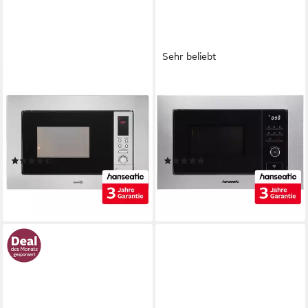
Sehr beliebt
HANSEATIC
HANSEATIC
Einbau-Mikrowelle
Einbau-Mikrowelle
AB820BVX-S0EE, Mikrowelle,
AG820B3AT-P0CE40, Grill,
inkl. 3 Jahre
Mikrowelle, 20 l, inkl. 3 Jahre
Herstellergarantie
Herstellergarantie
(251)
(24)
119,99 €
111,00 €
UVP
199,99 €
UVP
199,99 €
-40%
-44%
lieferbar - in 1-2 Werktagen bei dir
lieferbar - in 1-2 Werktagen bei dir