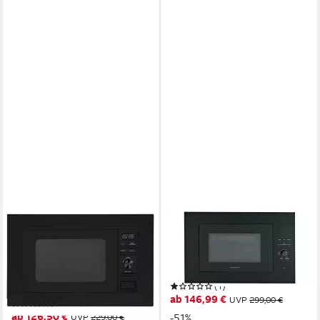
PKM
WOLKENSTEIN
Einbau-Mikrowelle MW800-
Mikrowelle, Grill,
20B EB, Mikrowelle, 20 l, 6
Auftaufunktion, 25,00 l,
Leistungsstufen
digitaler Timer
(1)
Auftaufunktion LED Display
ab 146,99 €
UVP
299,00 €
(3)
ab 126,50 €
UVP
229,00 €
-51%