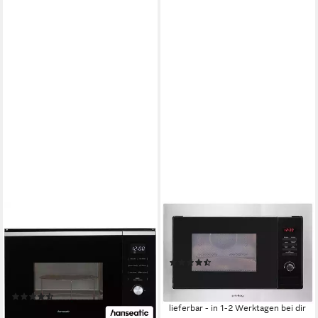
HANSEATIC
PRIVILEG
Einbau-Mikrowelle
Einbau-Mikrowelle AC 925
TG925HS6, Grill, Mikrowelle,
BVE, Mikrowelle
(297)
25 l, inkl. 3 Jahre
159,00 €
UVP
329,99 €
Herstellergarantie
-52%
(34)
lieferbar - in 1-2 Werktagen bei dir
199,99 €
UVP
319,99 €