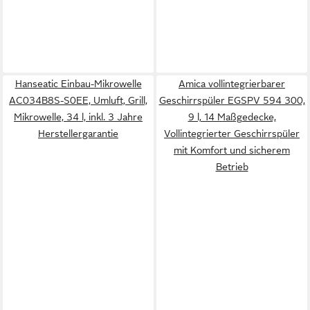
Hanseatic Einbau-Mikrowelle
Amica vollintegrierbarer
AC034B8S-S0EE, Umluft, Grill,
Geschirrspüler EGSPV 594 300,
Mikrowelle, 34 l, inkl. 3 Jahre
9 l, 14 Maßgedecke,
Herstellergarantie
Vollintegrierter Geschirrspüler
mit Komfort und sicherem
Betrieb