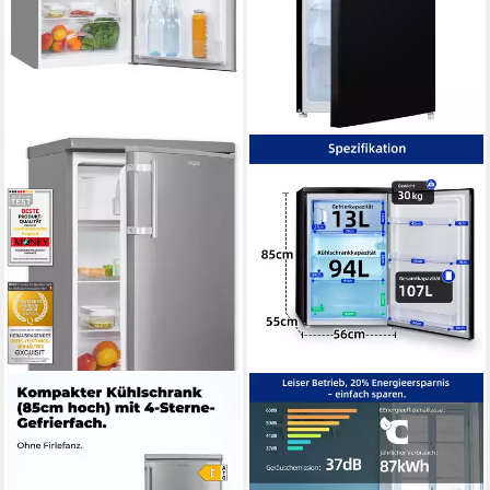
EXQUISIT
CHIQ
Kühlschrank KS16-4-HE-
Table Top Kühlschrank
040E inoxlook
CTT107BC
55 x 85,5 x 57 cm
B/H/T
54.9 x 84.5 x 55.6 cm
B/H/T