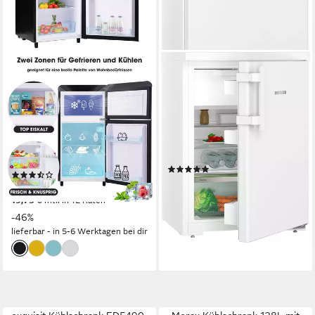
MERAX
LIEBHERR
Table Top Kühlschrank Retro
Kühlschrank Prime Rdi
Kühl-/Gefrierkombination
1621_994791551
BCD-100C
60 x 85 x 60,7 cm
B/H/T
109 l
Kapazität Kühlen
45 x 89 x 46 cm
B/H/T
17 l
Kapazität Frieren
39 dB(A)
Betriebsgeräusch
Produktdatenblatt
Produktdatenblatt
(1)
(22)
549,00 €
UVP
619,00 €
215,99 €
UVP
399,99 €
15,94 €
mtl. in 48 Raten
19,73 €
mtl. in 12 Raten
-11%
-46%
lieferbar - in 2-3 Werktagen bei dir
lieferbar - in 5-6 Werktagen bei dir