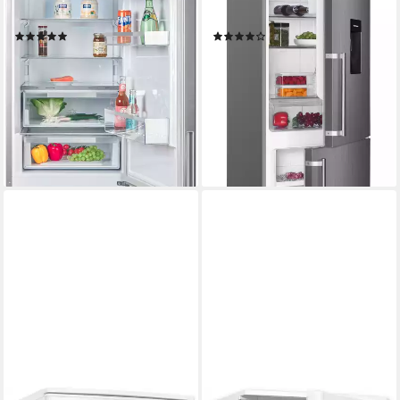
106 l
Kapazität Frieren
71 l
Kapazität Frieren
Produktdatenblatt
Produktdatenblatt
(155)
(256)
549,00 €
379,00 €
UVP
779,00 €
UVP
729,00 €
15,94 €
mtl. in 48 Raten
18,82 €
mtl. in 24 Raten
-30%
-48%
lieferbar - in 2-3 Werktagen bei dir
lieferbar - in 2-3 Werktagen bei dir