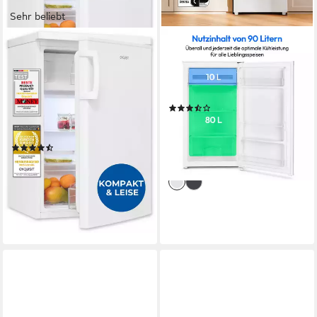
Sehr beliebt
EXQUISIT
MEDION®
Kühlschrank KS16-4-HE-
Kühlschrank MD37690
040C weiss
48 x 85 x 44.5 cm
B/H/T
55 x 85,5 x 57 cm
B/H/T
Produktdatenblatt
95 l
Kapazität Kühlen
(14)
14 l
Kapazität Frieren
159,95 €
UVP
179,95 €
14,61 €
mtl. in 12 Raten
Produktdatenblatt
(33)
-11%
259,00 €
UVP
499,00 €
lieferbar - in 4-5 Werktagen bei dir
12,86 €
mtl. in 24 Raten
-48%
lieferbar - in 4-5 Werktagen bei dir