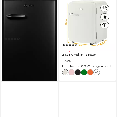
AMICA
TZS FIRST AUSTRIA
Table Top Kühlschrank KS
Table Top Kühlschrank 40L
15617 MS
Retro Lautlos, LED-
Beleuchtung FA-5172-3-CR
55 x 87,5 x 61,5 cm
B/H/T
95 l
Kapazität Kühlen
41 x 56.2 x 44.5 cm
B/H/T
13 l
Kapazität Frieren
34 l
Kapazität Kühlen
22 dB(A)
Betriebsgeräusch
Produktdatenblatt
(173)
Produktdatenblatt
ab 249,00 €
UVP
659,00 €
(42)
22,74 €
mtl. in 12 Raten
239,95 €
UVP
299,95 €
-62%
21,91 €
mtl. in 12 Raten
lieferbar - in 4-5 Werktagen bei dir
-20%
lieferbar - in 2-3 Werktagen bei dir
+5