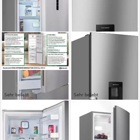
Sehr beliebt
Sehr beliebt
BAUKNECHT
HANSEATIC
Kühl-/Gefrierkombination
Kühl-/Gefrierkombination
KGN Eco 201 C
HKGK17955CNFWDI
59,5 x 203,5 x 66,3 cm
B/H/T
54 x 181 x 60 cm
B/H/T
249 l
Kapazität Kühlen
180 l
Kapazität Kühlen