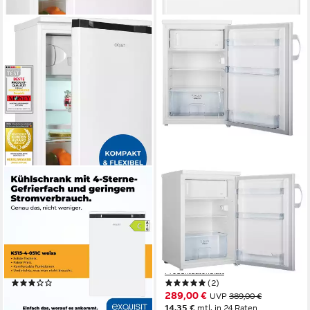
EXQUISIT
GORENJE
Kühlschrank KS15-4-051C
Table Top Kühlschrank
weiss
RB49CPW
54,9 x 84,5 x 55,7 cm
B/H/T
56 x 84,5 x 59,8 cm
B/H/T
94 l
Kapazität Kühlen
107 l
Kapazität Kühlen
13 l
Kapazität Frieren
13 l
Kapazität Frieren
Produktdatenblatt
Produktdatenblatt
(2)
(2)
239,00 €
289,00 €
UVP
499,00 €
UVP
389,00 €
21,83 €
mtl. in 12 Raten
14,35 €
mtl. in 24 Raten