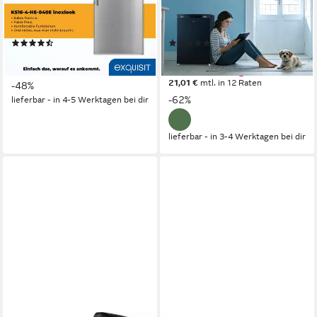
95 l
Kapazität Kühlen
94 l
Kapazität Kühlen
14 l
Kapazität Frieren
13 l
Kapazität Frieren
Produktdatenblatt
Produktdatenblatt
(74)
(4)
229,00 €
229,99 €
UVP
439,00 €
UVP
599,99 €
20,91 €
mtl. in 12 Raten
nur bis Dienstag
21,01 €
mtl. in 12 Raten
-48%
-62%
lieferbar - in 4-5 Werktagen bei dir
lieferbar - in 3-4 Werktagen bei dir