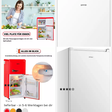
MERAX
GORENJE
Table Top Kühlschrank BCD-
Table Top Kühlschrank
86
RB39EPW4
42 x 87 x 46 cm
B/H/T
47,5 x 84 x 45 cm
B/H/T
46 dB(A)
Betriebsgeräusch
75 l
Kapazität Kühlen
7 l
Kapazität Frieren
Produktdatenblatt
(63)
Produktdatenblatt
(10)
189,99 €
UVP
355,00 €
169,00 €
UVP
338,00 €
17,35 €
mtl. in 12 Raten
15,43 €
mtl. in 12 Raten
-46%
-50%
lieferbar - in 5-6 Werktagen bei dir
lieferbar - in 5-6 Werktagen bei dir