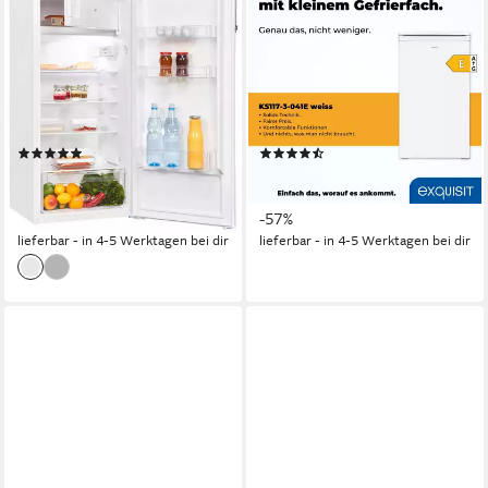
Kühlschrank KS185-4-HE-
Kühlschrank KS117-3-040E
040E weiss
weiss
55 x 123,2 x 58 cm
B/H/T
48 x 85 x 49,5 cm
B/H/T
176 l
Kapazität Kühlen
70 l
Kapazität Kühlen
14 l
Kapazität Frieren
11 l
Kapazität Frieren
Produktdatenblatt
Produktdatenblatt
(27)
(25)
ab 329,00 €
ab 169,00 €
UVP
549,00 €
UVP
389,00 €
16,34 €
mtl. in 24 Raten
15,43 €
mtl. in 12 Raten
-40%
-57%
lieferbar - in 4-5 Werktagen bei dir
lieferbar - in 4-5 Werktagen bei dir