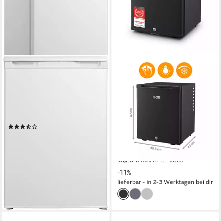
HANSEATIC
TZS FIRST AUSTRIA
Kühlschrank HKS8555GCW
Table Top Kühlschrank 30L,
Lautlos & Vibrationsfrei,
55,3 x 84,5 x 57,4 cm
B/H/T
97 l
Kapazität Kühlen
Abschließbar FA-5172-1
16 l
Kapazität Frieren
38.5 x 47 x 42 cm
B/H/T
Produktdatenblatt
28 l
Kapazität Kühlen
(26)
22 dB(A)
Betriebsgeräusch
249,99 €
UVP
329,00 €
Produktdatenblatt
22,83 €
mtl. in 12 Raten
199,95 €
UVP
224,95 €
-24%
18,26 €
mtl. in 12 Raten
-11%
lieferbar - in 2-3 Werktagen bei dir
lieferbar - in 2-3 Werktagen bei dir