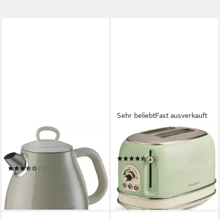
Sehr beliebt
Fast ausverkauft
ARIETE
ARIETE
Wasserkocher 2868CR
Toaster Vintage
Vintage 1 L beige
(70)
ab 50,08 €
UVP
79,95 €
(16)
ab 44,90 €
UVP
69,95 €
-37%
-36%
in 2-3 Werktagen bei dir
lieferbar in 3 Wochen