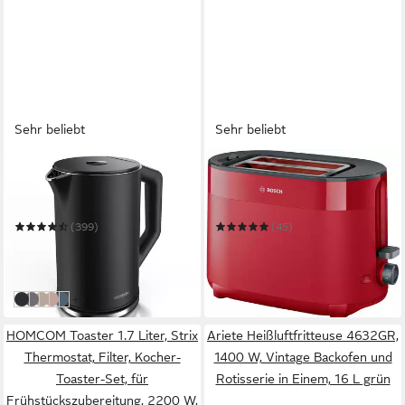
Sehr beliebt
Sehr beliebt
ARENDO
BOSCH
Wasserkocher aus Edelstahl,
Toaster MyMoment
Temperatureinstellung 40°–
TAT2M124
100°C mit Anzeige,
(399)
(45)
Doppelwand
54,90 €
42,26 €
UVP
89,99 €
UVP
64,99 €
-39%
-35%
in 2-3 Werktagen bei dir
in 4-5 Werktagen bei dir
weitere Farben:
+5
schwarz
vulkangrau
beige
kupferfarben
blau matt
HOMCOM Toaster 1.7 Liter, Strix
Ariete Heißluftfritteuse 4632GR,
Thermostat, Filter, Kocher-
1400 W, Vintage Backofen und
Toaster-Set, für
Rotisserie in Einem, 16 L grün
Frühstückszubereitung, 2200 W,