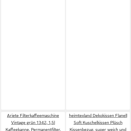
Ariete Filterkaffeemaschine
heimtexland Dekokissen Flanell
Vintage grün 1342, 1,5l
Soft Kuschelkissen Plüsch
Kaffeekanne, Permanentfilter,
Kissenbezug, super weich und