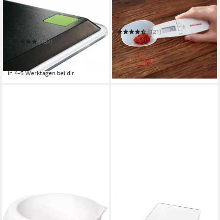
SOEHNLE
SOEHNLE
Küchenwaage Page Compact
Löffelwaage Cooking Star
300
(121)
ab 16,76 €
UVP
22,99 €
(187)
ab 17,89 €
UVP
20,99 €
-27%
-15%
in 4-5 Werktagen bei dir
in 4-5 Werktagen bei dir