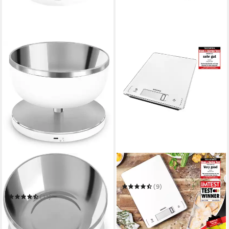
SMEG
SOEHNLE
Küchenwaage
Küchenwaage Page Profi 300
KSC01WHMWW
(9)
ab 29,99 €
UVP
56,99 €
(11)
ab 128,55 €
UVP
149,00 €
-47%
11,74 €
mtl. in 12 Raten
in 3-4 Werktagen bei dir
-14%