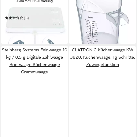
Küchenwaage KE2100
Küchenwaage Digitale
Digitale Waage mit Akku
Messbecherwaage MIA 1L
19,90 €
(Aufladen per USB-Kabel)
Messbecher mit Waage
UVP
37,99 €
(5)
16,95 €
UVP
29,95 €
-48%
in 2-3 Werktagen bei dir
-43%
in 4-5 Werktagen bei dir
Steinberg Systems Feinwaage 10
CLATRONIC Küchenwaage KW
kg / 0,5 g Digitale Zählwaage
3820, Küchenwaage, 1g Schritte,
Briefwaage Küchenwaage
Zuwiegefunktion
Grammwaage