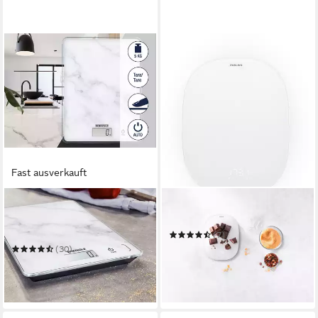
Fast ausverkauft
SOEHNLE
ZWILLING
Küchenwaage Page Compact
Küchenwaage Enfinigy
300 Marble
(7)
33,99 €
(30)
in 2-3 Werktagen bei dir
ab 18,65 €
UVP
20,99 €
-11%
in 2-3 Werktagen bei dir