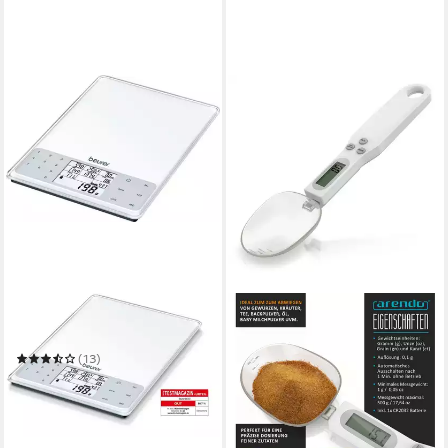
BEURER
Küchenwaage DS 61
(13)
ab 42,92 €
UVP
60,99 €
-30%
in 1-2 Werktagen bei dir