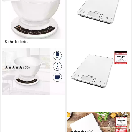
Sehr beliebt
SOEHNLE
Küchenwaage Culina Pro
(58)
ab 17,89 €
UVP
26,99 €
-34%
in 3-4 Werktagen bei dir
SOEHNLE
Küchenwaage Page Profi 300
(9)