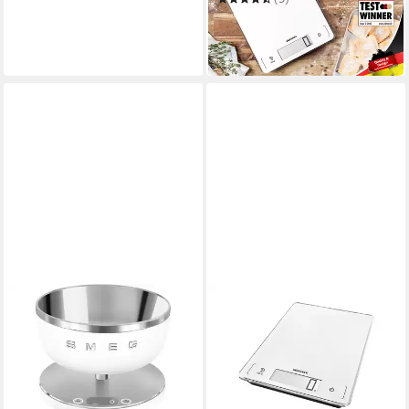
ab 29,99 €
UVP
56,99 €
-47%
in 3-4 Werktagen bei dir