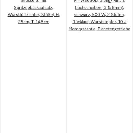
Grösse 5, mit
MFWS650B, 3,5kg/Min., 2
Spritzgebäckaufsatz,
Lochscheiben (3 & 8mm),
Wurstfülltrichter, Stößel, H.
schwarz, 500 W, 2 Stufen,
25cm, T. 14,5cm
Rücklauf, Wurststopfer, 10 J
Motorgarantie, Planetengetriebe