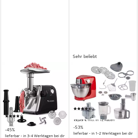
Sehr beliebt
TURBOTRONIC BY Z-LINE
KENWOOD
Fleischwolf 2000 W
Küchenmaschine Prospero+
Edelstahlklinge Metallgetriebe
KHC29.P0RD
mit Spritzgebäckvorsatz Mett
1000 W
Leistung
4,3 l
Kapazität
2000 W
Leistung
6
Leistungsstufen
elektrisch
Betriebsart
rostfreiem Stahl
Material Messer
(2303)
209,00 €
UVP
445,00 €
(30)
19,09 €
mtl. in 12 Raten
54,99 €
UVP
99,99 €
-53%
-45%
lieferbar - in 1-2 Werktagen bei dir
lieferbar - in 3-4 Werktagen bei dir