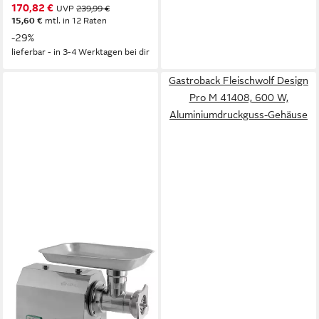
170,82 €
UVP
239,99 €
15,60 €
mtl. in 12 Raten
-29%
lieferbar - in 3-4 Werktagen bei dir
Gastroback Fleischwolf Design
Pro M 41408, 600 W,
Aluminiumdruckguss-Gehäuse
MAHLZEIT
Fleischwolf Profi Edelstahl
Fleischwolf elektrisch, 750W
- 150kg/h, Wurstfüller
750 W
Leistung