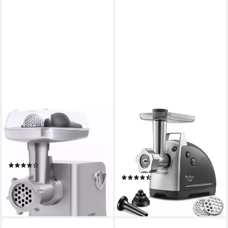
CASO
MOULINEX
Fleischwolf FW2000
Fleischwolf ME6868 Meat
Mincer
2000 W
Leistung
elektrisch
Betriebsart
2200 W
Leistung
elektrisch
Betriebsart
(114)
142,99 €
(169)
13,06 €
mtl. in 12 Raten
185,90 €
lieferbar - in 4-5 Werktagen bei dir
16,98 €
mtl. in 12 Raten
leider ausverkauft