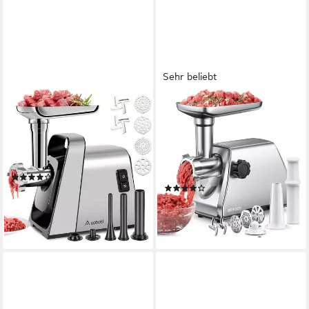
Sehr beliebt
AMZCHEF
AIRMSEN
Fleischwolf MGG-10OT0-SV
Fleischwolf 3-in-1 Elektrischer
Fleischwolf mit Wurstfüller 2
3000,00 W
Leistung
1,00 l
Kapazität
Edelstahlklingen
elektrisch betrieben
Betriebsart
elektrisch
Betriebsart
(35)
(31)
99,90 €
UVP
129,99 €
65,99 €
UVP
219,99 €
(5,00 €/ 1 kg)
-23%
-70%
lieferbar - in 3-4 Werktagen bei dir
lieferbar - in 3-4 Werktagen bei dir