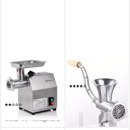
MAHLZEIT
GSW
Fleischwolf Profi Edelstahl
Fleischwolf Nr. 8
Fleischwolf elektrisch, 250W
manuell
Betriebsart
- 75kg/h, Wurstfüller
(283)
31,35 €
250 W
Leistung
lieferbar - in 3-4 Werktagen bei dir
elektrisch
Betriebsart
(10)
179,95 €
16,44 €
mtl. in 12 Raten
lieferbar - in 3-4 Werktagen bei dir