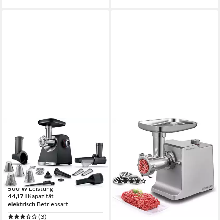
BOSCH
HEINRICH´S
Fleischwolf Serie 6
Fleischwolf HFW 8808
MFWS660B, 3,5kg/Min.,
1800 W
Leistung
elektrisch
Betriebsart
Raspel, 2 Lochscheiben
Edelstahl
Material Messer
(3&8mm), schwarz
(12)
500 W
Leistung
119,99 €
44,17 l
Kapazität
10,96 €
mtl. in 12 Raten
elektrisch
Betriebsart
lieferbar - in 3-4 Werktagen bei dir
(3)