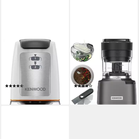
KENWOOD
KENWOOD
Zerkleinerer Easy Chop
Zerkleinerer DuoPrep 2-in-1
CHP61.100WH
CHP80.000SI
500 W
Leistung
800 W
Leistung
0,5 l
Kapazität
0,5 l
Kapazität
elektrisch
Betriebsart
Edelstahl
Material Messer
(191)
(4)
ab 43,24 €
ab 69,16 €
lieferbar - in 2-3 Werktagen bei dir
lieferbar - in 2-3 Werktagen bei dir