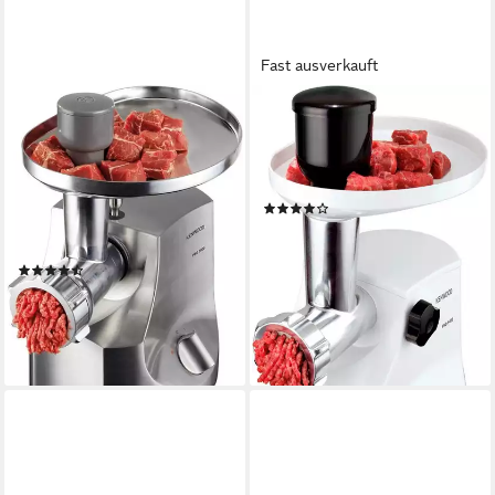
Fast ausverkauft
KENWOOD
KENWOOD
Fleischwolf MG700 mit 2
Fleischwolf MG 450
Wurstfüllaufsätzen,
1400 W
Leistung
elektrisch
Betriebsart
Kebbeaufsatz, 3
(37)
Lochscheiben
99,80 €
UVP
145,00 €
elektrisch
Betriebsart
-31%
(237)
lieferbar - in 1-2 Werktagen bei dir
ab 209,00 €
UVP
330,00 €
19,09 €
mtl. in 12 Raten
-37%
lieferbar - in 1-2 Werktagen bei dir