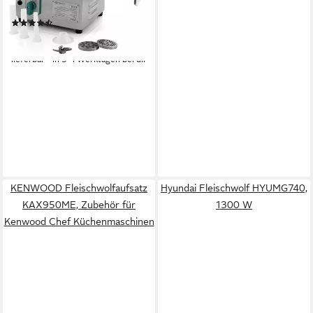
elektrisch
Betriebsart
(15)
279,95 €
13,90 €
mtl. in 24 Raten
lieferbar - in 3-4 Werktagen bei dir
KENWOOD Fleischwolfaufsatz
Hyundai Fleischwolf HYUMG740,
KAX950ME, Zubehör für
1300 W
Kenwood Chef Küchenmaschinen