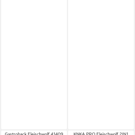
Gastroback Fleischwolf 41409
KNKA PRO Fleischwolf 2IN1