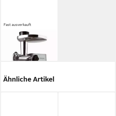
Fast ausverkauft
KENWOOD
Fleischwolf
199,99 €
18,27 €
mtl. in 12 Raten
lieferbar - in 3-4 Werktagen bei dir
Ähnliche Artikel