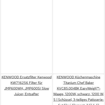
KENWOOD Ersatzfilter Kenwood
KENWOOD Küchenmaschine
KW716256 Filter für
Titanium Chef Baker
JMP600WH, JMP600SI Slow
KVC85.004BK EasyWeigh™-
Juicer, Entsafter
Waage, 1200W, schwarz, 1200 W,
5 l Schüssel, 3-teiliges Patisserie-