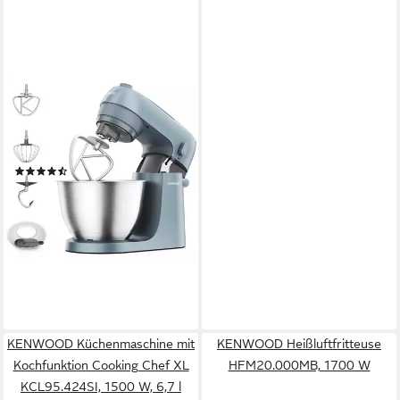
KENWOOD
Küchenmaschine Go
KZM35.000GY, 800 W, 4 l
Schüssel
(36)
ab 278,92 €
lieferbar - in 5-6 Werktagen bei dir
KENWOOD Küchenmaschine mit
KENWOOD Heißluftfritteuse
Kochfunktion Cooking Chef XL
HFM20.000MB, 1700 W
KCL95.424SI, 1500 W, 6,7 l