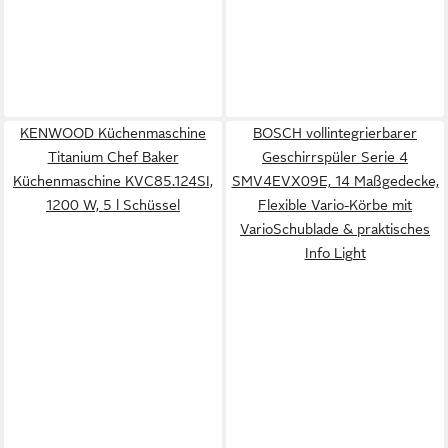
KENWOOD Küchenmaschine
BOSCH vollintegrierbarer
Titanium Chef Baker
Geschirrspüler Serie 4
Küchenmaschine KVC85.124SI,
SMV4EVX09E, 14 Maßgedecke,
1200 W, 5 l Schüssel
Flexible Vario-Körbe mit
VarioSchublade & praktisches
Info Light