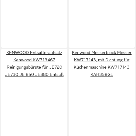
KENWOOD Entsafteraufsatz
Kenwood Messerblock Messer
Kenwood KW713467
KW717143, mit Dichtung für
Reinigungsbürste für JE720
Küchenmaschine KW717143
JE730 JE 850 JE880 Entsaft
KAH358GL