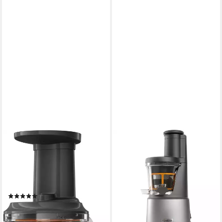
KENWOOD
KENWOOD
Slow Juicer Aufsatz
Entsafter Kenwood Entsafter
KAX720PL, Zubehör für KVC
PureJuice XL JMP85.000SI,
Serie, KVL Serie, KMX Serie,
(230
ab 303,17 €
KCC Serie
UVP
365,00 €
(64)
-17%
ab 131,95 €
lieferbar - in 3-4 Werktagen bei dir
lieferbar - in 3-4 Werktagen bei dir