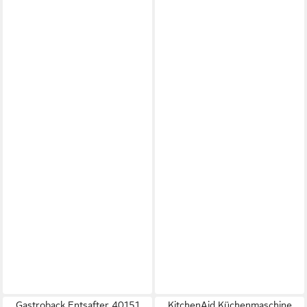
Gastroback Entsafter 40151
KitchenAid Küchenmaschine