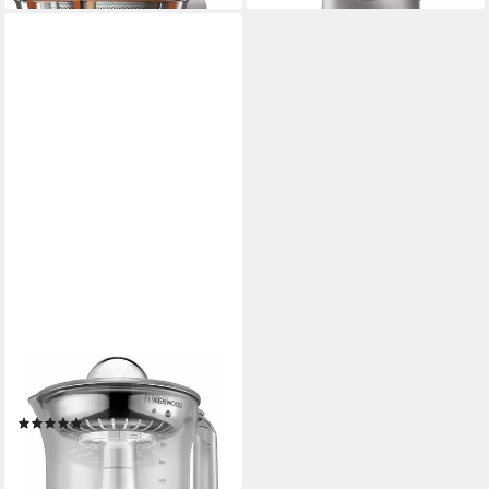
KENWOOD
Zitruspresse
(1)
ab 39,94 €
lieferbar - in 2-3 Werktagen bei dir