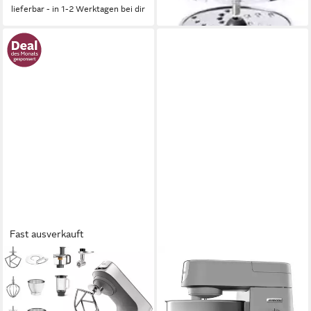
lieferbar - in 1-2 Werktagen bei dir
Fast ausverkauft
KENWOOD
KENWOOD
Küchenmaschine Titanium
Küchenmaschine Kenwood
Chef Baker KVC85.594SI,
Küchenmaschine KVL 4100S
1200 W, 5 l Schüssel, inkl.
Chef XL, 1200 W, 6.7 l