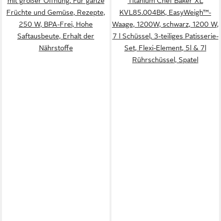
mit großer Öffnung, Für ganze
Titanium Chef Baker XL
Früchte und Gemüse, Rezepte,
KVL85.004BK, EasyWeigh™-
250 W, BPA-Frei, Hohe
Waage, 1200W, schwarz, 1200 W,
Saftausbeute, Erhalt der
7 l Schüssel, 3-teiliges Patisserie-
Nährstoffe
Set, Flexi-Element, 5l & 7l
Rührschüssel, Spatel