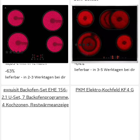
YUNA
GORENJE
Elektro-Kochfeld Yuna Calor
Elektro-Kochfeld ECT643BX
CALOR EBK4
60 x 5,4 x 52,5 cm
B/H/T
4
Anzahl Kochzonen
4
Anzahl Kochzonen
Edelstahlrahmen
Rahmen
rahmenlos
Rahmen
Touch Control
Bedienelemente
(93)
179,00 €
UVP
502,00 €
(34)
16,35 €
mtl. in 12 Raten
109,99 €
UVP
299,00 €
-64%
10,05 €
mtl. in 12 Raten
lieferbar - in 3-5 Werktagen bei dir
-63%
lieferbar - in 2-3 Werktagen bei dir
exquisit Backofen-Set EHE 156-
PKM Elektro-Kochfeld KF4 G
2.1 U-Set, 7 Backofenprogramme,
4 Kochzonen, Restwärmeanzeige