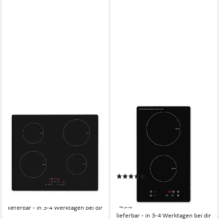
EXQUISIT
EXQUISIT
Induktions-Kochfeld EKI 601-
Induktions-Kochfeld EKI 300-
2.3
2
59 x 7.7 x 52 cm
B/H/T
28.8 x 6.2 x 52 cm
B/H/T
4
Anzahl Kochzonen
2
Anzahl Kochzonen
rahmenlos
Rahmen
rahmenlos
Rahmen
(3)
229,95 €
UVP
359,00 €
159,95 €
UVP
279,00 €
21,00 €
mtl. in 12 Raten
14,61 €
mtl. in 12 Raten
-36%
-43%
lieferbar - in 3-4 Werktagen bei dir
lieferbar - in 3-4 Werktagen bei dir