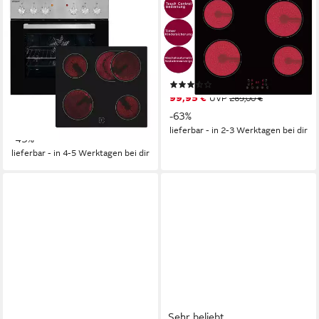
EXQUISIT
PKM
Elektro-Herd-Set EHE 156-2.1
Elektro-Kochfeld Glaskeramik-
UBZ
Kochfeld BKF4 G
Elektro
Kochfeld
59 x 6.2 x 52,0 cm
B/H/T
59 x 6 x 52cm
Kochfeld (B/H/T)
rahmenlos
Rahmen
59,5 x 59,5 x 53cm
Backofen (B/H/T)
(18)
Produktdatenblatt
99,95 €
UVP
269,00 €
368,14 €
UVP
649,00 €
-63%
18,29 €
mtl. in 24 Raten
lieferbar - in 2-3 Werktagen bei dir
-43%
lieferbar - in 4-5 Werktagen bei dir
Sehr beliebt