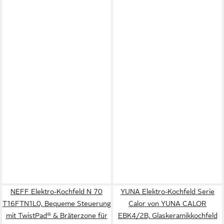
NEFF Elektro-Kochfeld N 70
YUNA Elektro-Kochfeld Serie
T16FTN1L0, Bequeme Steuerung
Calor von YUNA CALOR
mit TwistPad® & Bräterzone für
EBK4/2B, Glaskeramikkochfeld