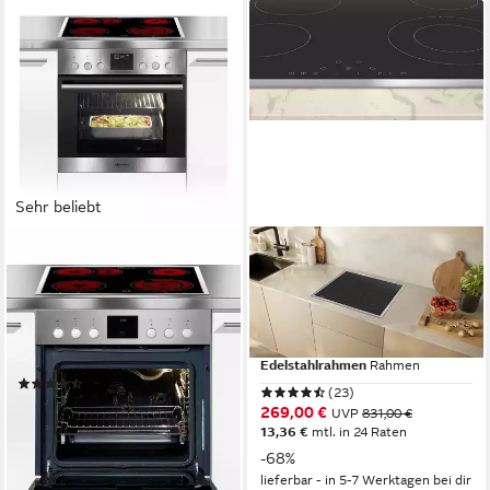
Sehr beliebt
BAUKNECHT
NEFF
Elektro-Herd-Set Heko Tango
Elektro-Kochfeld N 70
T16SDF9R0
Elektro
Kochfeld
58 x 5,2 x 51cm
Kochfeld (B/H/T)
58,3 x 4,8 x 51,3 cm
B/H/T
59,5 x 59,5 x 53,8cm
Backofen (B/H/T)
4
Anzahl Kochzonen
Edelstahlrahmen
Rahmen
Produktdatenblatt
(1965)
(23)
549,00 €
UVP
1.898,00 €
269,00 €
UVP
831,00 €
15,94 €
mtl. in 48 Raten
13,36 €
mtl. in 24 Raten
-71%
-68%
lieferbar - in 5-7 Werktagen bei dir