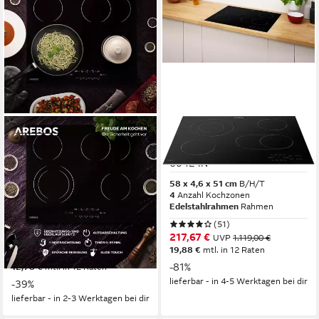
AREBOS
PRIVILEG
Elektro-Kochfeld
Elektro-Kochfeld PCTAC
Glaskeramikkochfeld - 6600W
6042 IN
- 4 Kochzonen
58 x 4,6 x 51 cm
B/H/T
4
Anzahl Kochzonen
4
Anzahl Kochzonen
Edelstahlrahmen
Rahmen
rahmenlos
Rahmen
Touch-Slider
Bedienelemente
(51)
217,67 €
UVP
1.119,00 €
(70)
19,88 €
mtl. in 12 Raten
139,90 €
UVP
229,90 €
-81%
12,78 €
mtl. in 12 Raten
lieferbar - in 4-5 Werktagen bei dir
-39%
lieferbar - in 2-3 Werktagen bei dir