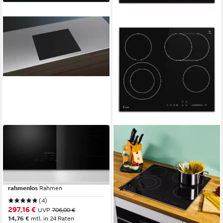
SIEMENS
KKT KOLBE
Elektro-Kochfeld iQ300
Elektro-Kochfeld CH5901AL
ET61RBNA1E
59 x 5 x 52 cm
B/H/T
4
Anzahl Kochzonen
59,2 x 4,5 x 52,2 cm
B/H/T
Aluminiumrahmen
Rahmen
4
Anzahl Kochzonen
rahmenlos
Rahmen
(4)
139,99 €
UVP
169,99 €
(4)
12,79 €
mtl. in 12 Raten
297,16 €
UVP
706,00 €
-18%
14,76 €
mtl. in 24 Raten