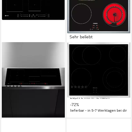
Sehr beliebt
BAUKNECHT
SIEMENS
Flex-Induktions-Kochfeld BS
Elektro-Kochfeld iQ300
2677C AL
ET645HN17E
77,8 x 5 x 51,8 cm
B/H/T
58,3 x 4,8 x 51,3 cm
B/H/T
4
Anzahl Kochzonen
4
Anzahl Kochzonen
Aluminiumrahmen
Rahmen
flacher Edelstahlrahmen
Rahmen
(19)
(445)
549,00 €
229,00 €
UVP
2.419,00 €
UVP
825,00 €
15,94 €
mtl. in 48 Raten
20,91 €
mtl. in 12 Raten
-77%
-72%
lieferbar - in 4-5 Werktagen bei dir
lieferbar - in 5-7 Werktagen bei dir