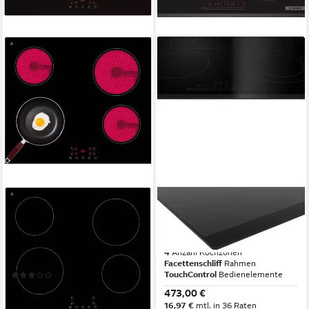
PKM
BOSCH
Elektro-Kochfeld KF4 G
Elektro-Kochfeld
PKN631FP2E
59 x 5 x 52 cm
B/H/T
4
Anzahl Kochzonen
4
Anzahl Kochzonen
rahmenlos
Rahmen
Facettenschliff
Rahmen
TouchControl
Bedienelemente
(17)
199,90 €
UVP
289,00 €
473,00 €
18,26 €
mtl. in 12 Raten
16,97 €
mtl. in 36 Raten