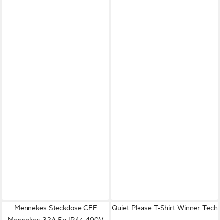
Mennekes Steckdose CEE
Quiet Please T-Shirt Winner Tech
Mennekes 32A 5p IP44 400V