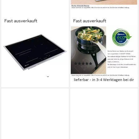
Fast ausverkauft
Fast ausverkauft
BAUKNECHT
BAUKNECHT
Elektro-Kochfeld
Elektro-Kochfeld
869991592400
869991014730
Edelstahlrahmen
Rahmen
Edelstahlrahmen
Rahmen
(1)
464,99 €
305,89 €
16,68 €
mtl. in 36 Raten
lieferbar - in 3-4 Werktagen bei dir
15,19 €
mtl. in 24 Raten
lieferbar - in 3-4 Werktagen bei dir