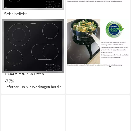
Sehr beliebt
BAUKNECHT
BAUKNECHT
Elektro-Kochfeld CTAR 9642
Elektro-Kochfeld
IN
869991014840
58 x 4,6 x 51 cm
B/H/T
Edelstahlrahmen
Rahmen
4
Anzahl Kochzonen
278,89 €
flacher Edelstahlrahmen
Rahmen
13,85 €
mtl. in 24 Raten
(111)
lieferbar - in 3-4 Werktagen bei dir
270,53 €
UVP
1.199,00 €
13,44 €
mtl. in 24 Raten
-77%
lieferbar - in 5-7 Werktagen bei dir