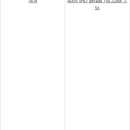
1414
400V IP67 gerade Typ 228A, 1-
St.