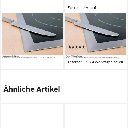
Fast ausverkauft
BAUKNECHT
BAUKNECHT
Elektro-Kochfeld
Elektro-Kochfeld
869991014860
CTAR7642IN
Edelstahlrahmen
Rahmen
Edelstahlrahmen
Rahmen
(1)
285,89 €
328,89 €
14,20 €
mtl. in 24 Raten
lieferbar - in 3-4 Werktagen bei dir
16,34 €
mtl. in 24 Raten
lieferbar - in 3-4 Werktagen bei dir
Ähnliche Artikel