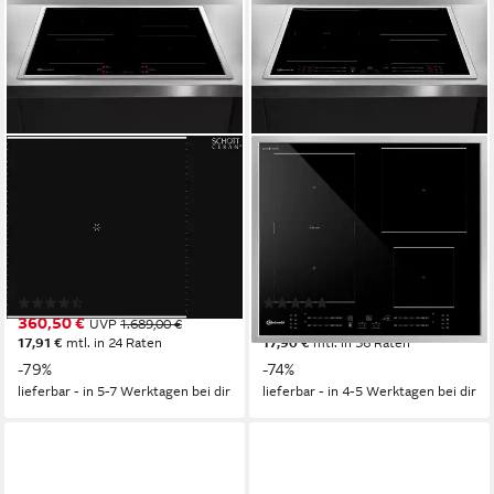
BAUKNECHT
BAUKNECHT
Induktions-Kochfeld BQ
Flex-Induktions-Kochfeld BS
2760S FT
5760C CPFT
57,7 x 5,4 x 50,7 cm
B/H/T
4
Anzahl Kochzonen
4
Anzahl Kochzonen
Edelstahlrahmen
Rahmen
flacher Edelstahlrahmen
Rahmen
Touch-Control
Bedienelemente
(2)
(10)
360,50 €
499,00 €
UVP
1.689,00 €
UVP
1.889,00 €
17,91 €
mtl. in 24 Raten
17,90 €
mtl. in 36 Raten
-79%
-74%
lieferbar - in 5-7 Werktagen bei dir
lieferbar - in 4-5 Werktagen bei dir