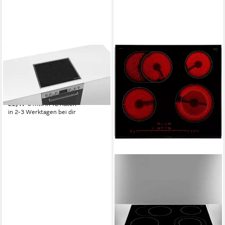
BOSCH
Induktions-Kochfeld
NKN64RGA2E
Edelstahlrahmen
Rahmen
245,99 €
22,47 €
mtl. in 12 Raten
in 2-3 Werktagen bei dir