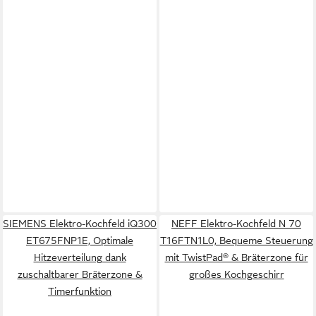
SIEMENS Elektro-Kochfeld iQ300
NEFF Elektro-Kochfeld N 70
ET675FNP1E, Optimale
T16FTN1L0, Bequeme Steuerung
Hitzeverteilung dank
mit TwistPad® & Bräterzone für
zuschaltbarer Bräterzone &
großes Kochgeschirr
Timerfunktion