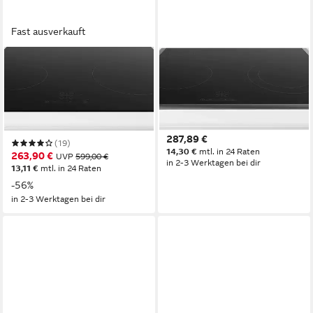
Fast ausverkauft
BOSCH
BOSCH
Elektro-Kochfeld
Elektro-Kochfeld Serie 4
PKE611BB2E
PKN645BA2E
4
Anzahl Kochzonen
58,3 x 4,8 x 51,3 cm
B/H/T
rahmenlos
Rahmen
4
Anzahl Kochzonen
TouchSlider
Bedienelemente
flacher Edelstahlrahmen
Rahmen
287,89 €
(19)
14,30 €
mtl. in 24 Raten
263,90 €
UVP
599,00 €
in 2-3 Werktagen bei dir
13,11 €
mtl. in 24 Raten
-56%
in 2-3 Werktagen bei dir