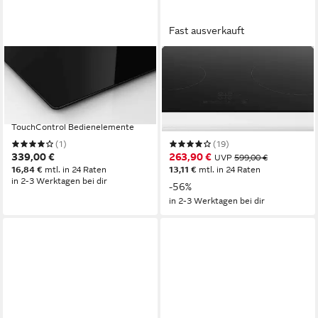
Fast ausverkauft
BOSCH
BOSCH
Elektro-Kochfeld
Elektro-Kochfeld
PKE611FP2E
PKE611BB2E
4
Anzahl Kochzonen
4
Anzahl Kochzonen
rahmenlos
Rahmen
rahmenlos
Rahmen
TouchControl
Bedienelemente
TouchSlider
Bedienelemente
(1)
(19)
339,00 €
263,90 €
UVP
599,00 €
16,84 €
mtl. in 24 Raten
13,11 €
mtl. in 24 Raten
in 2-3 Werktagen bei dir
-56%
in 2-3 Werktagen bei dir