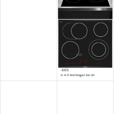
BOSCH
Elektro-Kochfeld
PKN675DP1D
60,6 x 4,4 x 52,7 cm
B/H/T
4
Anzahl Kochzonen
Aluminiumrahmen
Rahmen
(28)
449,00 €
UVP
1.332,00 €
16,11 €
mtl. in 36 Raten
-66%
in 4-5 Werktagen bei dir