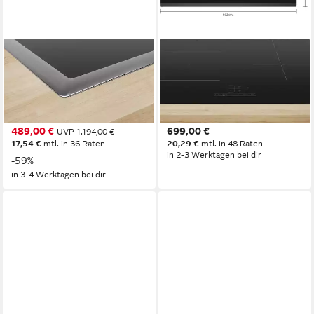
BOSCH
BOSCH
Elektro-Kochfeld Serie 4
Induktions-Kochfeld
PKH845BB1D
PVS63KBB5E
79,5 x 4,8 x 51,7 cm
B/H/T
4
Anzahl Kochzonen
4
Anzahl Kochzonen
Facettenschliff
Rahmen
Touch-Steuerung
Bedienelemente
TouchControl
Bedienelemente
489,00 €
699,00 €
UVP
1.194,00 €
17,54 €
mtl. in 36 Raten
20,29 €
mtl. in 48 Raten
in 2-3 Werktagen bei dir
-59%
in 3-4 Werktagen bei dir