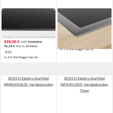
BOSCH
BOSCH
Elektro-Kochfeld Serie 4
Induktions-Kochfeld
PKE645BA2E
PVQ645HB1E
58,3 x 4,8 x 51,3 cm
B/H/T
Edelstahlrahmen
Rahmen
4
Anzahl Kochzonen
730,92 €
UVP
1.993,00 €
EasyTouch, vorne
Bedienelemente
21,22 €
mtl. in 48 Raten
329,00 €
UVP
3.543,00 €
-63%
16,34 €
mtl. in 24 Raten
in 7-9 Werktagen bei dir
-91%
in 4-5 Werktagen bei dir
BOSCH Elektro-Kochfeld
BOSCH Elektro-Kochfeld
NKN645GA2E, herdgebunden
NIF645CB5E, herdgebunden,
Timer