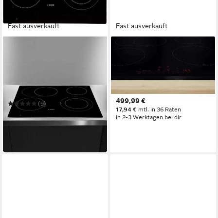
Fast ausverkauft
Fast ausverkauft
BOSCH
BOSCH
Elektro-Kochfeld
Induktions-Kochfeld
PKN601DP1D
PIF651HC1E
57,2 x 5,1 x 51,2 cm
B/H/T
4
Anzahl Kochzonen
4
Anzahl Kochzonen
Facettenschliff, rahmenlos
Rahmen
flächenbündig
Rahmen
TouchControl
Bedienelemente
499,99 €
(9)
17,94 €
mtl. in 36 Raten
449,00 €
UVP
1.234,00 €
in 2-3 Werktagen bei dir
16,11 €
mtl. in 36 Raten
-64%
in 4-5 Werktagen bei dir