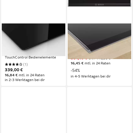
BOSCH
BOSCH
Elektro-Kochfeld
Elektro-Kochfeld Serie 6
PKE611FP2E
PKF375FP2E
4
Anzahl Kochzonen
2
Anzahl Kochzonen
rahmenlos
Rahmen
Facettenschliff
Rahmen
TouchControl
Bedienelemente
331,16 €
UVP
718,00 €
16,45 €
mtl. in 24 Raten
(1)
339,00 €
-54%
16,84 €
mtl. in 24 Raten
in 4-5 Werktagen bei dir
in 2-3 Werktagen bei dir