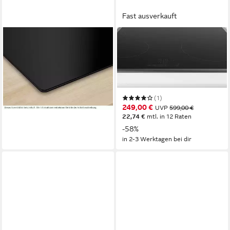
Fast ausverkauft
BOSCH
BOSCH
Elektro-Kochfeld
Elektro-Kochfeld
PKH811BB1D
PKE645BB2E
rahmenlos
Rahmen
4
Anzahl Kochzonen
Edelstahlrahmen
Rahmen
549,00 €
TouchControl
Bedienelemente
15,94 €
mtl. in 48 Raten
in 6-7 Werktagen bei dir
(1)
249,00 €
UVP
599,00 €
22,74 €
mtl. in 12 Raten
-58%
in 2-3 Werktagen bei dir