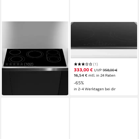
BOSCH
BOSCH
Elektro-Kochfeld Serie 8
Elektro-Kochfeld Serie 6
PKM875DP1D
PKN645FP2E
81,6 x 4,4 x 52,7 cm
B/H/T
58,3 x 4,8 x 51,3 cm
B/H/T
4
Anzahl Kochzonen
4
Anzahl Kochzonen
Facettenschliff, Edelstahlrahmen links und rechts
flacher Edelstahlrahmen
Rahmen
Rahmen
(102)
(1)
532,28 €
333,00 €
UVP
1.627,00 €
UVP
958,00 €
15,45 €
mtl. in 48 Raten
16,54 €
mtl. in 24 Raten
-67%
-65%
in 4-5 Werktagen bei dir
in 2-4 Werktagen bei dir