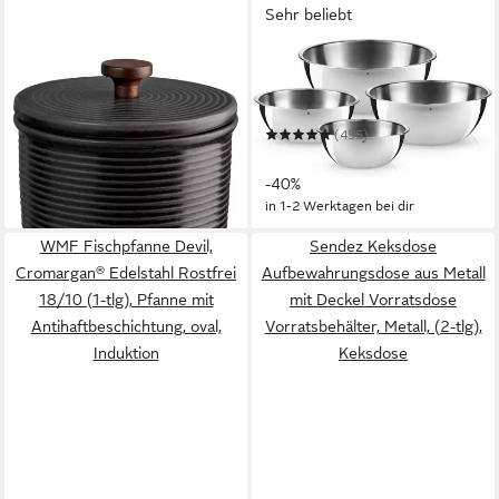
Sehr beliebt
ASA SELECTION
WMF
Vorratsdose mit Deckel
Schüssel Set Gourmet
KITCHEN'ART, Schwarz, Ø
(16/18/22/24 cm), 360°
28,49 €
13,5 x H 10 cm
Schüttrand, tropffreies
(455)
in 2-3 Werktagen bei dir
Ausgießen
32,99 €
UVP
54,99 €
-40%
in 1-2 Werktagen bei dir
WMF Fischpfanne Devil,
Sendez Keksdose
Cromargan® Edelstahl Rostfrei
Aufbewahrungsdose aus Metall
18/10 (1-tlg), Pfanne mit
mit Deckel Vorratsdose
Antihaftbeschichtung, oval,
Vorratsbehälter, Metall, (2-tlg),
Induktion
Keksdose