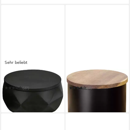
Sehr beliebt
KLEINE WOLKE
WENKO
Aufbewahrungsdose Crackle
Vorratsdose Modell Mio
(27)
(4)
15,45 €
26,99 €
UVP
19,99 €
UVP
34,99 €
-23%
-23%
in 2-3 Werktagen bei dir
leider ausverkauft