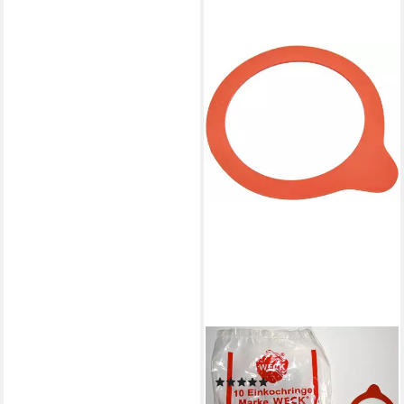
WECK
Einkochring
(4)
6,62 €