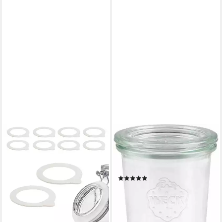
WECK
Einmachglas, Glas, (Set, 12-
tlg), Mini-Sturzglas, ohne
Ringe und Klammern
(3)
ab 21,29 €
UVP
29,50 €
-28%
lieferbar - in 3-4 Werktagen bei dir