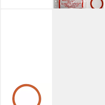
lieferbar - in 2-3 Werktagen bei dir
WECK
Frischhaltedeckel
9,96 €
lieferbar - in 2-3 Werktagen bei dir