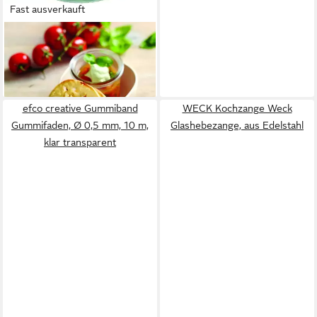
Fast ausverkauft
WECK
Einmachglas
27,27 €
lieferbar - in 2-3 Werktagen bei dir
efco creative Gummiband
WECK Kochzange Weck
Gummifaden, Ø 0,5 mm, 10 m,
Glashebezange, aus Edelstahl
klar transparent