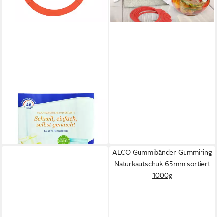
MAMBOCAT
Einmachglas 50er Set Weck
Einkochring 80mm,
Kunststoff
19,99 €
lieferbar - in 3-4 Werktagen bei dir
ALCO Gummibänder Gummiring
Naturkautschuk 65mm sortiert
1000g