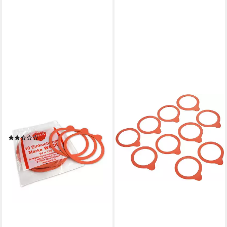
WECK
Gummibänder 10 Gummiringe
94x108mm 6456
(3)
10,56 €
lieferbar - in 2-3 Werktagen bei dir