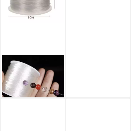
KRUZZEL
Gummiband Armband Perlen,
40 m lang
15,90 €
19,90 €
-20%
lieferbar - in 6-8 Werktagen bei dir