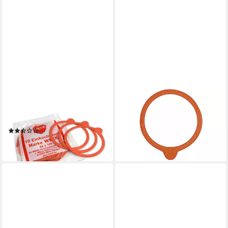
WECK
WECK
Gummibänder 10 Gummiringe
Frischhaltedeckel
9,96 €
94x108mm 6456
lieferbar - in 2-3 Werktagen bei dir
(3)
10,56 €
lieferbar - in 2-3 Werktagen bei dir