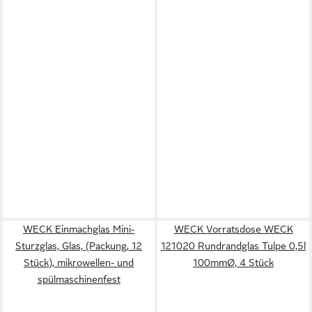
WECK Einmachglas Mini-
WECK Vorratsdose WECK
Sturzglas, Glas, (Packung, 12
121020 Rundrandglas Tulpe 0,5l
Stück), mikrowellen- und
100mmØ, 4 Stück
spülmaschinenfest