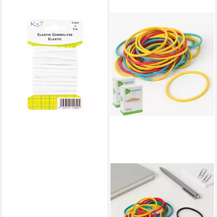
TSI
Gummiband Elastik-
Gummilitze, 6mm x 3m auf
Karte, weiß
3,69 €
lieferbar - in 3-4 Werktagen bei dir