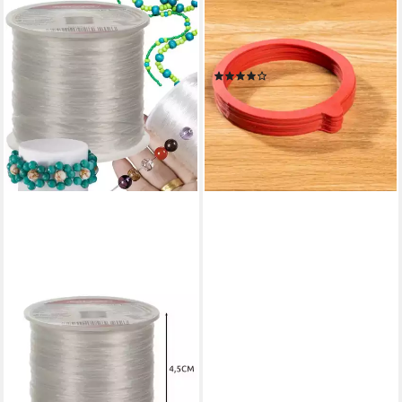
HAUSHALT INTERNATIONAL
Einkochring Ersatzringe für
Einkochgläser im 10er Set
(1)
2,49 €
lieferbar - in 9-11 Werktagen bei
dir