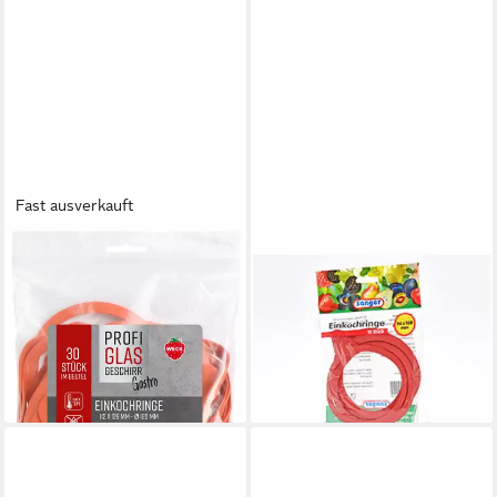
Fast ausverkauft
WECK
HUNDB
Einmachglas
Einkochring 10er Set
18,98 €
Einkochringe Rot,
lieferbar - in 2-3 Werktagen bei dir
Gummiringe für
Einmachgläser
12,99 €
lieferbar - in 3-4 Werktagen bei dir