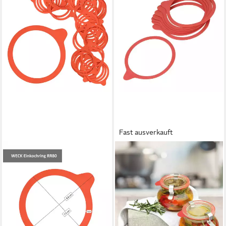
Fast ausverkauft
DR. OETKER KÜCHENHELFER
Einmachglas Einkoch-
Gummiringe
16,01 €
20,01 €
-20%
lieferbar - in 2-3 Werktagen bei dir