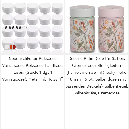
DOSERIE KUHN
EIGENART
Dose für Salben, Cremes
Teedose Dosenset mit
oder Kleinigkeiten
Motiven
22,95 €
(1)
(11,48 €/ 1 Stk)
9,18 €
in 3-4 Werktagen bei dir
(0,31 €/ 1 Stk)
in 4-5 Werktagen bei dir
Deckel: weiß
Deckel: gelb, orange, rot, blau, grün
Deckel: rot
Neuetischkultur Keksdose
Doserie Kuhn Dose für Salben,
Vorratsdose Keksdose Landhaus,
Cremes oder Kleinigkeiten
Eisen, (Stück, 1-tlg., 1
(Füllvolumen 35 ml (hoch), Höhe
Vorratsdose), Metall mit Holzgriff
48 mm, 15 St., Salbendosen mit
passenden Deckeln), Salbentiegel,
Salbenkruke, Cremedose