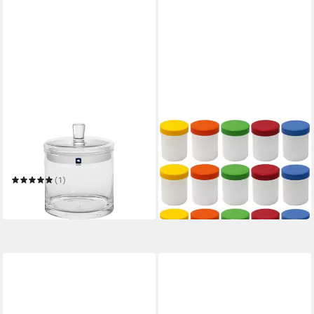
LEONARDO
DOSERIE KUHN
Dose LEONARDO
Dose für Salben, Cremes
Vorratsdose "Top", ca. 17 x 15
oder Kleinigkeiten
ab 7,83 €
cm
(1)
(0,52 €/ 1 Stk)
ab 27,90 €
in 4-5 Werktagen bei dir
in 4-5 Werktagen bei dir