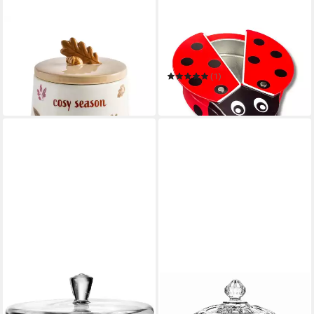
NEXT
MEDIMUC
Keksdose Keksdose, Cosy
Keksdose Marienkäfer mit
Season
Flügeln
34,00 €
(1)
in 2-3 Werktagen bei dir
19,95 €
in 2-3 Werktagen bei dir
LEONARDO
MAMBOCAT
Vorratsglas TOP
Keksdose Mini-Patisserie auf