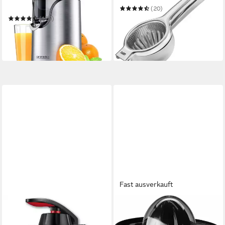
Zitronenpresse, elektrisch,
(20)
Siebeinsatz, Zitronen Presse
29,95 €
(170)
in 1-2 Werktagen bei dir
33,95 €
UVP
79,99 €
-58%
in 2-3 Werktagen bei dir
Fast ausverkauft
STEINBORG
RUSSELL HOBBS
Zitruspresse SB-7050
Zitruspresse Classic 22760-