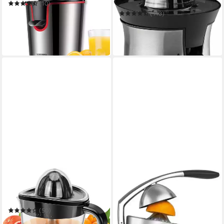
56
(10)
39,90 €
UVP
59,90 €
(113)
ab 34,99 €
UVP
70,99 €
-33%
-51%
in 3-4 Werktagen bei dir
in 2-3 Werktagen bei dir
AIGOSTAR
SAGE
Entsafter Saftpresse
Zitruspresse SCP800BAL the
Elektrisch 2 Kegel,
Citrus Press Pro
222,00 €
Orangenpresse, Zitruspresse
UVP
259,90 €
(50)
20,28 €
mtl. in 12 Raten
ab 17,99 €
UVP
29,99 €