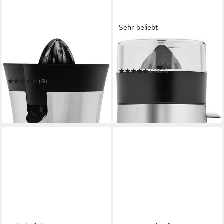
Sehr beliebt
GASTROBACK
WMF
Zitruspresse Gastroback
Zitruspresse Stelio
41138 Home Culture
(1055)
49,90 €
UVP
84,99 €
(9)
ab 59,73 €
UVP
75,99 €
-41%
-21%
am nächsten Werktag bei dir
in 1-2 Werktagen bei dir