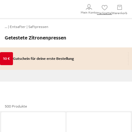
Mein Konto
Merkzettel
Warenkorb
…
Entsafter
Saftpressen
Getestete Zitronenpressen
10 €
Gutschein für deine erste Bestellung
500 Produkte