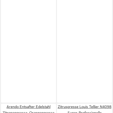
Arendo Entsafter Edelstahl
Zitruspresse Louis Tellier N4098
Zitronenpresse, Orangenpresse
Super-Professionelle