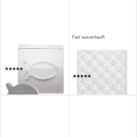
Fast ausverkauft
RAYHER
RAYHER
Modellierwerkzeug Gießform
Modellierwerkzeug
Fisch, 19 cm x 9,5 cm
Reliefeinlage Blumenzirkel, 11
(1)
cm x 11 cm
ab 13,00 €
(1)
lieferbar - in 4-5 Werktagen bei dir
6,91 €
lieferbar - in 4-5 Werktagen bei dir