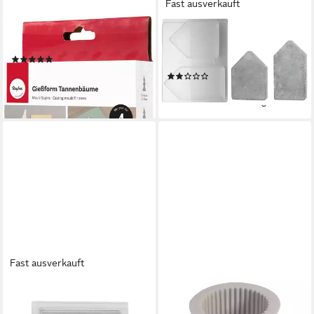
Fast ausverkauft
RAYHER
RAYHER
Modellierwerkzeug
Modellierwerkzeug Gießform
(1)
2 Häuser, 13,5 - 16,5 cm
13,49 €
(2)
lieferbar - in 4-5 Werktagen bei dir
13,77 €
lieferbar - in 4-5 Werktagen bei dir
Fast ausverkauft
RAYHER
RAYHER
Modellierwerkzeug Fliesen-
Modellierwerkzeug