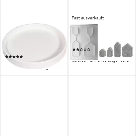
Fast ausverkauft
RAYHER
RAYHER
Modellierwerkzeug Silikon
Modellierwerkzeug Gießform
Gießform Untersetzer Rund,
4 Häuser, 5,5-10,5 cm
(2)
18,5 cm Füllmenge 200 ml
14,26 €
(1)
lieferbar - in 4-5 Werktagen bei dir
15,74 €
lieferbar - in 4-5 Werktagen bei dir