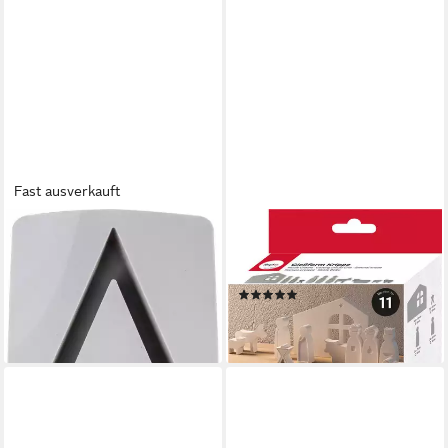
Fast ausverkauft
RAYHER
RAYHER
Modellierwerkzeug
Modellierwerkzeug Silikon
Teelichtbaum und Sterne,
Gießform, 11 Motive
(1)
Füllmenge 280ml
22,49 €
17,49 €
lieferbar - in 4-5 Werktagen bei dir
lieferbar - in 4-5 Werktagen bei dir