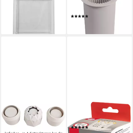
Gießform Kachel, 1 cm Stärke
Stumpenkerze geriffelt, 160
ab 5,99 €
ml
lieferbar - in 4-5 Werktagen bei dir
(1)
13,09 €
lieferbar - in 4-5 Werktagen bei dir
RAYHER
RAYHER
Modellierwerkzeug Mini
Modellierwerkzeug Windlicht
Tröpfchen, 3 Stück
Häuser, 11,2x8cm
(1)
14,49 €
17,99 €