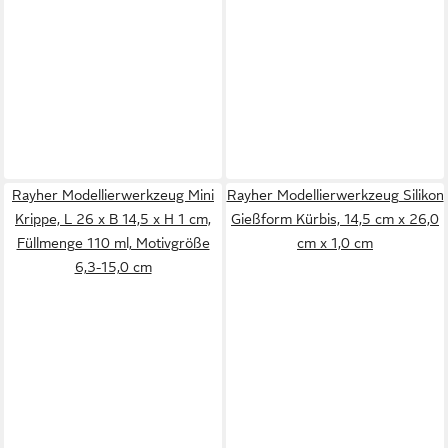
Rayher Modellierwerkzeug Mini
Rayher Modellierwerkzeug Silikon
Krippe, L 26 x B 14,5 x H 1 cm,
Gießform Kürbis, 14,5 cm x 26,0
Füllmenge 110 ml, Motivgröße
cm x 1,0 cm
6,3-15,0 cm