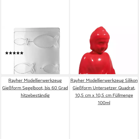
RAYHER
RAYHER
Modellierwerkzeug Gießform
Modellierwerkzeug Latex
Fische, 4 Größen
Gießform Buddha, 12,5 cm x
(1)
6,5 cm
12,83 €
11,81 €
lieferbar - in 4-5 Werktagen bei dir
lieferbar - in 4-5 Werktagen bei dir
Rayher Modellierwerkzeug
Rayher Modellierwerkzeug Silikon
Gießform Segelboot, bis 60 Grad
Gießform Untersetzer Quadrat,
hitzebeständig
10,5 cm x 10,5 cm Füllmenge
100ml