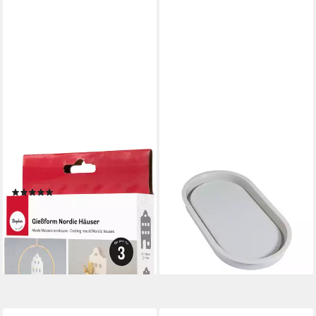
RAYHER
RAYHER
Modellierwerkzeug
Modellierwerkzeug Silikon
(1)
Gießform Untersetzer Oval,
13,49 €
19 cm x 10,5 cm Füllmenge
lieferbar - in 4-5 Werktagen bei dir
150 ml
13,14 €
lieferbar - in 4-5 Werktagen bei dir