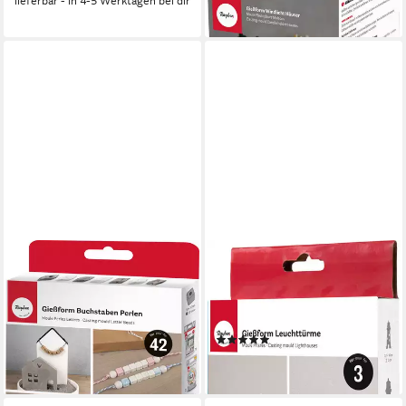
lieferbar - in 4-5 Werktagen bei dir
lieferbar - in 4-5 Werktagen bei dir
RAYHER
RAYHER
Modellierwerkzeug Perlen-
Modellierwerkzeug
Buchstaben und Zahlen, 42
Leuchttürme, 320ml
Teile
Füllmenge
(1)
10,49 €
13,49 €
lieferbar - in 4-5 Werktagen bei dir
lieferbar - in 4-5 Werktagen bei dir