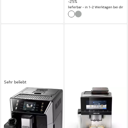
-25%
lieferbar - in 1-2 Werktagen bei dir
Sehr beliebt
DE'LONGHI
SIEMENS
Kaffeevollautomat
Kaffeevollautomat EQ900
PrimaDonna Class
TQ903D43, intuitives 6,8"
ECAM550.65.SB - Perfekter
TFT-Display,
Milchschaum
Geräuschreduzierung