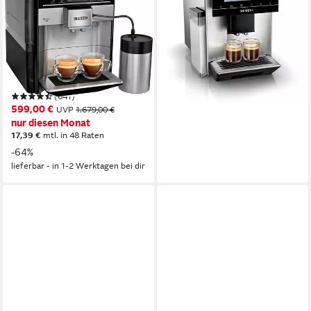
1.472,68 €
s700 TE657M03DE, viele
42,76 €
mtl. in 48 Raten
Kaffeespezialitäten,
lieferbar - in 4-5 Werktagen bei dir
Doppeltassenfunk
300 g
Bohnenkapazität
19 bar
Pumpendruck
Sensortasten
Bedienung
(641)
599,00 €
UVP
1.679,00 €
nur diesen Monat
17,39 €
mtl. in 48 Raten
-64%
lieferbar - in 1-2 Werktagen bei dir