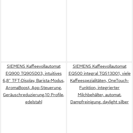
SIEMENS Kaffeevollautomat
SIEMENS Kaffeevollautomat
EQ900 TQ905D03, intuitives
EQ500 integral TQ513D01, viele
6,8" TFT-Display, Barista-Modus,
Kaffeespezialitäten, OneTouch-
AromaBoost, App-Steuerung,
Funktion, integrierter
Geräuschreduzierung,10 Profile,
Milchbehälter, automat.
edelstahl
Dampfreinigung, daylight silber