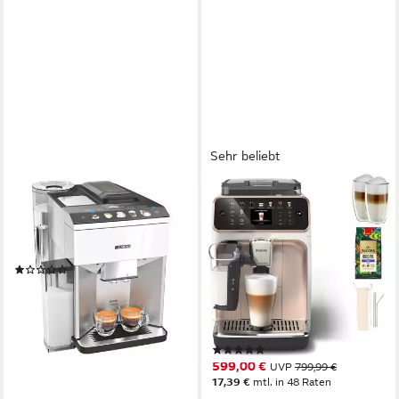
Sehr beliebt
SIEMENS
PHILIPS
Kaffeevollautomat Siemens
Kaffeevollautomat
TQ507D02 EQ.500 integral
EP5543/80 5500 Series, 20
Kaffeevollautomat
Kaffeespezialitäten (heiß oder
(1)
eisgekühlt)
2.149,00 €
275 g
Bohnenkapazität
62,39 €
mtl. in 48 Raten
15 bar
Pumpendruck
lieferbar - in 6-7 Werktagen bei dir
Touch-Bedienung
Bedienung
(306)
599,00 €
UVP
799,99 €
17,39 €
mtl. in 48 Raten