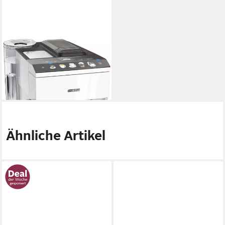
SIEMENS
Kaffeevollautomat
1.599,00 €
46,42 €
mtl. in 48 Raten
lieferbar - in 6-7 Werktagen bei dir
Ähnliche Artikel