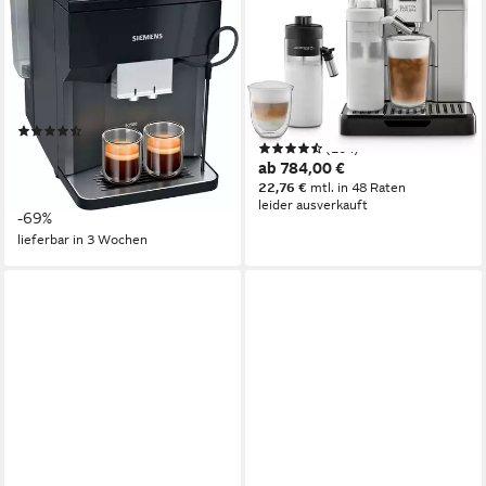
classic TP513D09, viele
Explore ECAM450.55.S - 40
Kaffeespezialitäten,
Rezepte, heißer & kalter
OneTouch-Funktion
Milchschaum
270 g
Bohnenkapazität
300 g
Bohnenkapazität
Drucktasten
Bedienung
19 bar
Pumpendruck
Touch-Bedienung
Bedienung
(120)
(204)
399,00 €
UVP
1.299,00 €
ab 784,00 €
nur diesen Monat
22,76 €
mtl. in 48 Raten
19,82 €
mtl. in 24 Raten
leider ausverkauft
-69%
lieferbar in 3 Wochen