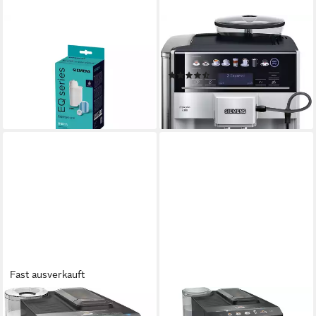
SIEMENS
SIEMENS
Kaffeevollautomaten-
Kaffeevollautomat
Reinigungsset
TE653501DE
(3)
35,78 €
744,00 €
lieferbar - in 4-5 Werktagen bei dir
21,60 €
mtl. in 48 Raten
lieferbar - in 3-4 Werktagen bei dir
Fast ausverkauft
SIEMENS
SIEMENS