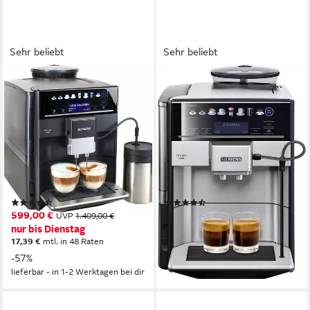
Sehr beliebt
Sehr beliebt
SIEMENS
SIEMENS
Kaffeevollautomat EQ6 plus
Kaffeevollautomat EQ6 plus
s400 TE654509DE,
s700 TE657503DE,
Doppeltassenfunktion,
Doppeltassenfunktion,
Keramikmahlwerk
Keramikmahlwerk
300 g
Bohnenkapazität
300 g
Bohnenkapazität
15 bar
Pumpendruck
19 bar
Pumpendruck
Touch-Bedienung
Bedienung
Touch-Bedienung
Bedienung
(3965)
(2091)
599,00 €
699,00 €
UVP
1.409,00 €
UVP
1.569,00 €
20,29 €
mtl. in 48 Raten
nur bis Dienstag
17,39 €
mtl. in 48 Raten
-55%
-57%
lieferbar - in 1-2 Werktagen bei dir
lieferbar - in 1-2 Werktagen bei dir