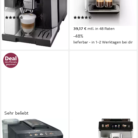
360 g
Bohnenkapazität
375 g
Bohnenkapazität
19 bar
Pumpendruck
19 bar
Pumpendruck
Touch-Bedienung
Bedienung
Touch-Bedienung
Bedienung
(627)
(118)
639,00 €
1.349,00 €
UVP
1.200,00 €
UVP
2.599,00 €
18,55 €
mtl. in 48 Raten
39,17 €
mtl. in 48 Raten
-47%
-48%
lieferbar - in 1-2 Werktagen bei dir
lieferbar - in 1-2 Werktagen bei dir
Sehr beliebt
SIEMENS
DE'LONGHI
Kaffeevollautomat EQ500
Kaffeevollautomat Eletta