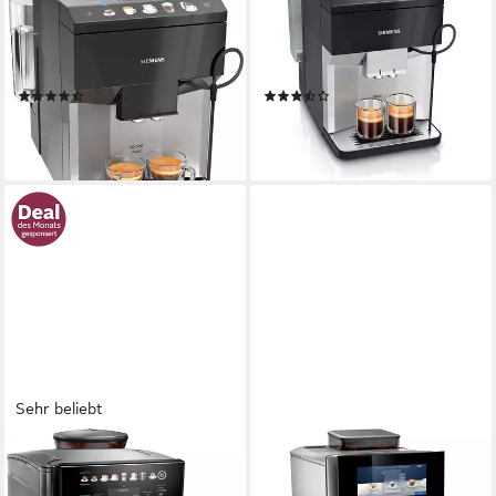
Kaffeevollautomat
Kaffeevollautomat
270 g
Bohnenkapazität
270 g
Bohnenkapazität
15 bar
Pumpendruck
15 bar
Pumpendruck
Touch-Bedienung, Schalter Ein/Aus, Display
Touch-Bedienung
Bedienung
Bedienung
(6)
(6)
503,39 €
411,78 €
14,61 €
mtl. in 48 Raten
14,77 €
mtl. in 36 Raten
lieferbar - in 4-5 Werktagen bei dir
lieferbar - in 4-5 Werktagen bei dir
Sehr beliebt
SIEMENS
SIEMENS
Kaffeevollautomat EQ6 plus
Kaffeevollautomat TQ903D03