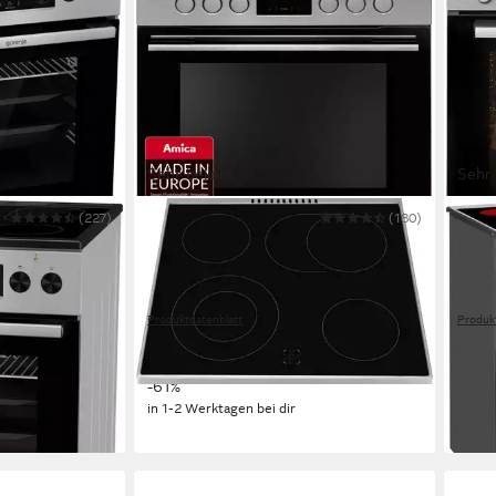
Sehr beliebt
Sehr 
(227)
AMICA
(180)
BOSC
ECS5C7
Elektro-Standherd SHC 11675/1 E
Elek
Elektro
Kochfeld
Elekt
ng
Simple Steam Reinigungsfunktion
Selbstreinigung
ecoCl
2-fach-Teleskopauszug
Auszugssystem
2-fac
Produktdatenblatt
Produk
504,67 €
629,
UVP
1.309,00 €
14,65 €
mtl. in 48 Raten
nur 
18,26
-61%
-55%
in 1-2 Werktagen bei dir
in 4-5