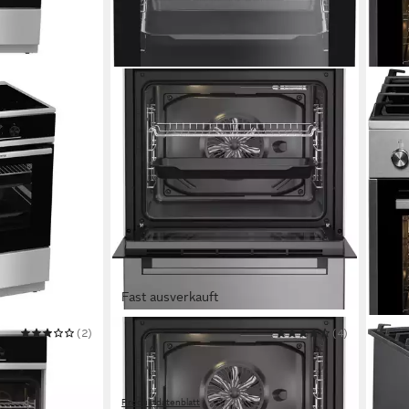
Fast ausverkauft
(2)
BEKO
(4)
AMIC
Elektro-Standherd FBM67320XS
Gas-
Elektro
Kochfeld
Gas
K
ng
Teleskopauszug nachrüstbar
Auszugssystem
Steam
szugssystem
Teles
Produktdatenblatt