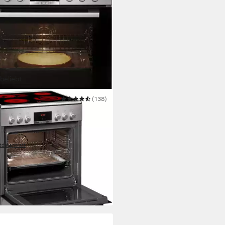
beliebt
H
(138)
tro-Standherd 4 HKR39C250
ro
Kochfeld
ean Direct
Selbstreinigung
h-Teleskopauszug
Auszugssystem
tdatenblatt
00 €
UVP
1.399,00 €
diesen Monat
 €
mtl. in 48 Raten
 Werktagen bei dir