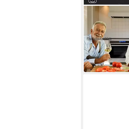
KKT KOLBE
Elektro-Herd-Set Sta
Induktionsherd CC90
Flex-Induktion
Kochfeld
Teleskop-Vollauszug
Ausz
Produktdatenblatt
1.509,99 €
UVP
1.599,9
43,84 €
mtl. in 48 Raten
-6%
in 2-3 Werktagen bei dir