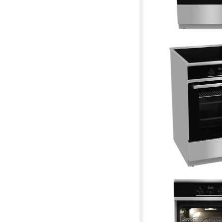
GORENJE
Induktions-Standherd
Induktion
Kochfeld
Aqua Clean
Selbstreinigu
1-fach-Teleskopauszug
Au