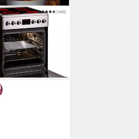
A
(440)
tro-Standherd SHC 903 001 E
ro
Kochfeld
 Clean
Selbstreinigung
h-Teleskopauszug
Auszugssystem
tdatenblatt
99,00 €
UVP
979,00 €
 €
mtl. in 24 Raten
 Werktagen bei dir