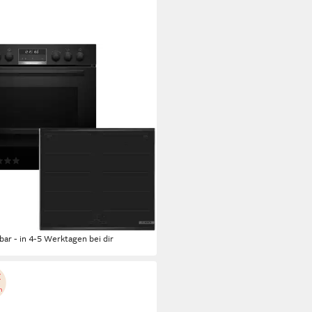
CH
-Induktions-Herd-Set
679LS67
Flex-Induktions-Kochfeld von SCHOTT CERAN®
Kochfeld
x 5,1 x 52,7cm
Kochfeld (B/H/T)
 x 59,5 x 54,8cm
Backofen (B/H/T)
tdatenblatt
(2)
9,00 €
UVP
2.801,00 €
2 €
mtl. in 48 Raten
%
rbar - in 4-5 Werktagen bei dir