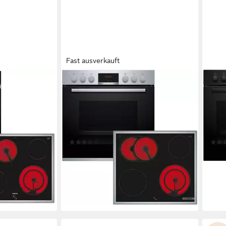
Fast ausverkauft
BOSCH
BOS
211KB11
Elektro-Herd-Set HND411VS67
Indu
SCHOTT CERAN®
Kochfeld
Elektro-Kochfeld von SCHOTT CERAN®
Kochfeld
feld (B/H/T)
58,3 x 4,3 x 51,3cm
Kochfeld (B/H/T)
58,3 
ckofen (B/H/T)
59,4 x 59,5 x 54,8cm
Backofen (B/H/T)
59,4
Produktdatenblatt
Produk
(3)
799,00 €
1.19
€
UVP
1.431,00 €
23,20 €
mtl. in 48 Raten
34,8
-44%
-50
en bei dir
lieferbar - in 4-5 Werktagen bei dir
liefe