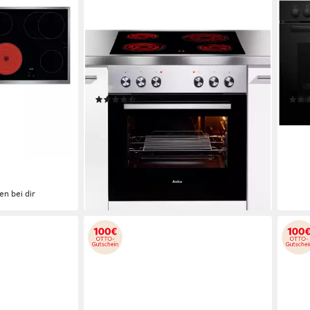
AMICA
BOS
ie 5000
Elektro-Herd-Set EHC 933 041 E
Elek
Elektro
Kochfeld
Elek
59,2 x 5 x 52,2cm
Kochfeld (B/H/T)
58,3 
59,5 x 59,5 x 57,5cm
Backofen (B/H/T)
59,4
feld (B/H/T)
g
Selbstreinigung
Produktdatenblatt
Produk
(310)
ab 269,00 €
749,
UVP
569,00 €
21,7
nur diesen Monat
€
13,36 €
mtl. in 24 Raten
-48
-53%
lieferbar - in 2-4 Werktagen bei dir
liefe
en bei dir