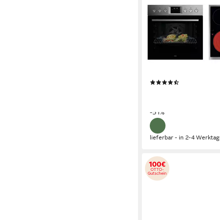
AEG
Elektro-Herd-Set Ser
HH25HSPM
Elektro
Kochfeld
57,6 x 3,8 x 51,6cm
Koch
Pyrolyse-Selbstreinigun
Produktdatenblatt
(7)
734,47 €
UVP
1.499,00 
21,32 €
mtl. in 48 Raten
-51%
lieferbar - in 2-4 Werktag