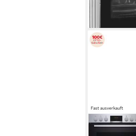
lieferbar - in 5-6 Werktag
Fast ausverkauft
BOSCH
Elektro-Herd-Set HN
Elektro-Kochfeld von 