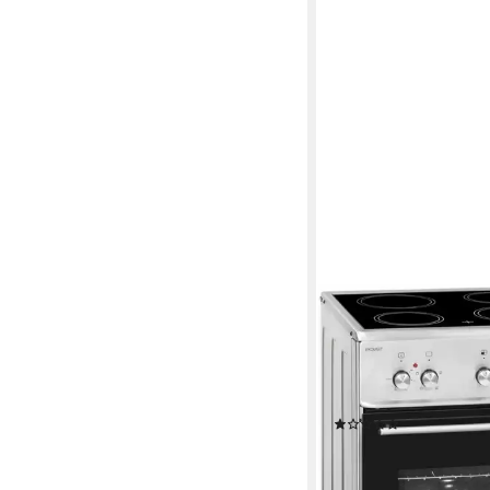
EXQUISIT
Elektro-Standherd EC
Glaskeramik-Kochfeld
Ko
Backwagen
Auszugssys
Produktdatenblatt
(1)
ab 498,10 €
UVP
649,0
17,87 €
mtl. in 36 Raten
-23%