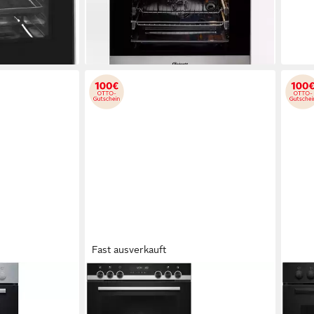
-74%
-43
en bei dir
lieferbar - in 2-4 Werktagen bei dir
liefe
Fast ausverkauft
SIEMENS
BOS
D411LS67
Flex-Induktions-Herd-Set
Flex
PQ521DB2ZM
HND
SCHOTT CERAN®
Kochfeld