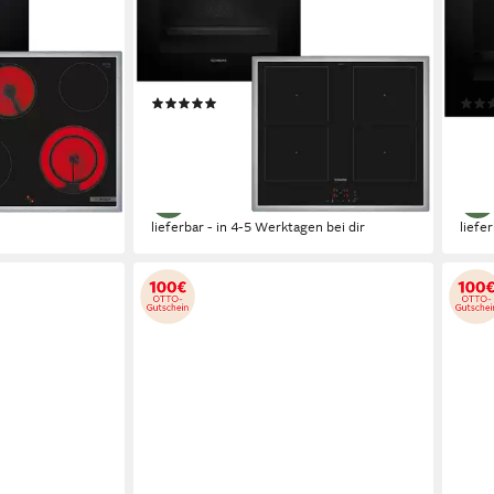
feld (B/H/T)
Induktion
Kochfeld
ckofen (B/H/T)
58,3 x 5,5 x 51,3cm
Kochfeld (B/H/T)
58,3 
59,4 x 59,5 x 54,8cm
Backofen (B/H/T)
59,4
 €
Produktdatenblatt
Produk
(1)
1.249,00 €
1.24
UVP
2.499,00 €
36,26 €
mtl. in 48 Raten
36,2
-50%
-47
en bei dir
lieferbar - in 4-5 Werktagen bei dir
liefe