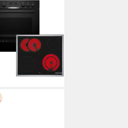
CH
tro-Herd-Set HND611LS67
tro-Kochfeld von SCHOTT CERAN®
Kochfeld
x 4,3 x 51,3cm
Kochfeld (B/H/T)
 x 59,5 x 54,8cm
Backofen (B/H/T)
tdatenblatt
(14)
00 €
UVP
1.431,00 €
5 €
mtl. in 48 Raten
%
rbar - in 4-5 Werktagen bei dir