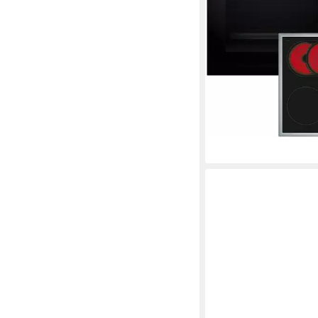
58,3 x 4,3 x 51,3cm
Koch
59,4 x 59,5 x 54,8cm
Ba
Produktdatenblatt
799,00 €
UVP
1.390,00
23,20 €
mtl. in 48 Raten
-43%
lieferbar - in 4-5 Werktag