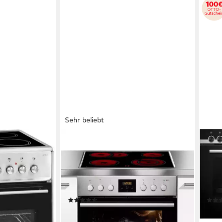
Sehr beliebt
BAUKNECHT
SIEM
M6-4 Inox
Elektro-Herd-Set Heko Swing
Elek
chfeld
Elektro-Kochfeld von SCHOTT CERAN®
Kochfeld
Elek
tem
58 x 4 x 51cm
Kochfeld (B/H/T)
59,2 
59,5 x 59,5 x 54,2cm
Backofen (B/H/T)
59,4
Produktdatenblatt
Produk
(1257)
0 €
399,00 €
999,
UVP
1.508,00 €
19,82 €
mtl. in 24 Raten
29,0