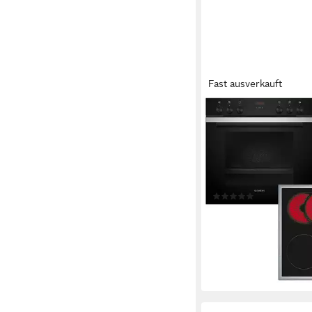
Fast ausverkauft
SIEMENS
Elektro-Herd-Set EQ
Elektro-Kochfeld von 
58,3 x 4,3 x 51,3cm
Koch
59,4 x 59,5 x 54,8cm
Ba
Produktdatenblatt
(1)
749,00 €
UVP
1.369,00 
21,75 €
mtl. in 48 Raten
-45%
lieferbar - in 4-5 Werktag