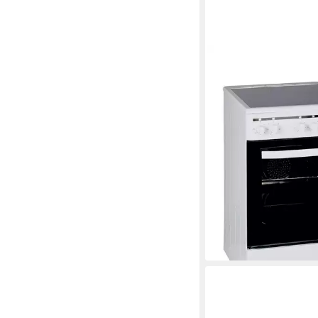
PKM
Elektro-Standherd E
Elektro
Kochfeld
Backwagen
Auszugssys
Produktdatenblatt
ab 376,00 €
UVP
499,0
18,68 €
mtl. in 24 Raten
-25%
lieferbar - in 8-10 Werkta