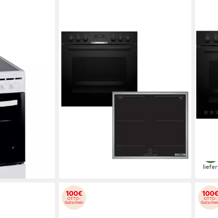
BOSCH
BOS
H 4-50 GK5
Induktions Herd-Set HND617LS67
Flex
HND
Induktions-Kochfeld von SCHOTT CERAN®
Kochfeld
tem
58,3 x 5,5 x 51,3cm
Kochfeld (B/H/T)
59,4 x 59,5 x 54,8cm
Backofen (B/H/T)
60,6 
59,4
Produktdatenblatt
0 €
1.180,83 €
UVP
2.182,00 €
Produk
34,28 €
mtl. in 48 Raten
1.39
-46%
gen bei dir
40,6
-50
lieferbar - in 4-5 Werktagen bei dir
liefe