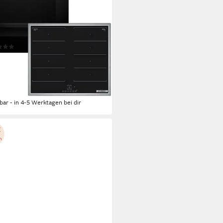
Flex-Induktions-Kochfeld von SCHOTT CERAN®
Kochfeld
x 5,5 x 51,3cm
Kochfeld (B/H/T)
 x 59,5 x 54,8cm
Backofen (B/H/T)
tdatenblatt
(7)
9,00 €
UVP
2.354,00 €
6 €
mtl. in 48 Raten
%
rbar - in 4-5 Werktagen bei dir