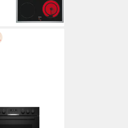
%
rbar - in 4-5 Werktagen bei dir
CH
-Induktions-Herd-Set
619LS67