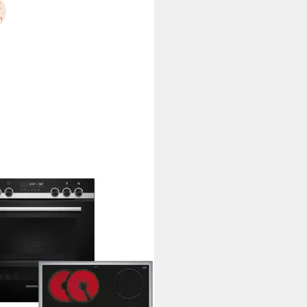
ENS
tro-Herd-Set PQ521KB11
tro-Kochfeld von SCHOTT CERAN®
Kochfeld
x 4,3 x 52,2cm
Kochfeld (B/H/T)
 x 59,5 x 54,8cm
Backofen (B/H/T)
tdatenblatt
(1)
00 €
UVP
1.759,00 €
0 €
mtl. in 48 Raten