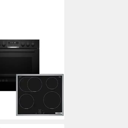
CH
ktions Herd-Set HND675LS67
Induktions-Kochfeld von SCHOTT CERAN®
Kochfeld
x 5,5 x 51,3cm
Kochfeld (B/H/T)
 x 59,5 x 54,8cm
Backofen (B/H/T)
tdatenblatt
(3)
9,00 €
UVP
2.395,00 €
1 €
mtl. in 48 Raten
%
rbar - in 4-5 Werktagen bei dir