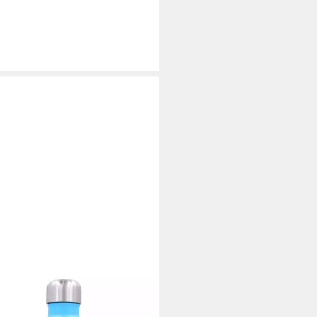
'S
oflasche Isolierflasche 0,75l –
tahl Thermosflasche, versch.