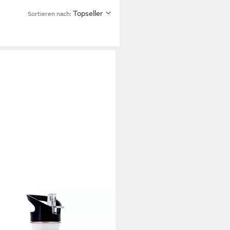
Topseller
Sortieren nach:
'S
flasche Kinder-Trinkflasche
tahl 0,5l – Leicht & Robust,