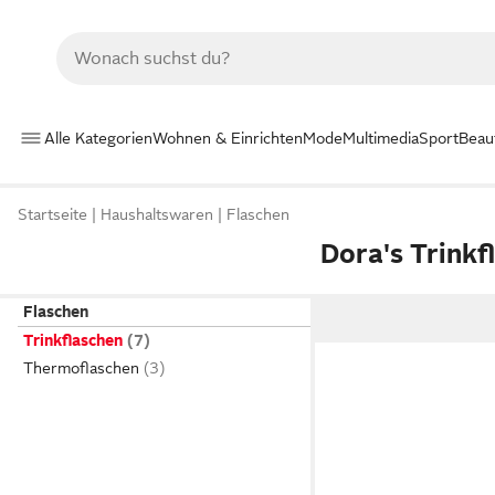
Alle Kategorien
Wohnen & Einrichten
Mode
Multimedia
Sport
Beau
Startseite
Haushaltswaren
Flaschen
Dora's Trinkf
Flaschen
Trinkflaschen
Thermoflaschen