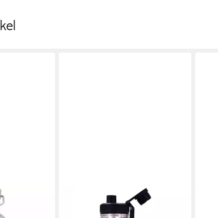
kel
DORA'S
DORA
solierflasche
Thermoflasche Sport-Thermoflasche
Therm
 aus Edelstahl
0,65l – Edelstahl Trinkflasche,
Edels