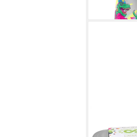
-53%
in 2-3 Werktagen bei dir
DORA'S
Lunchbox Edelstahl Lu
Plastikfreie Brotdose
16,99 €
in 7-9 Werktagen bei dir