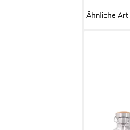
Ähnliche Arti
DORA'S
Thermoflasche Retro I
0,7l – Thermosflasche