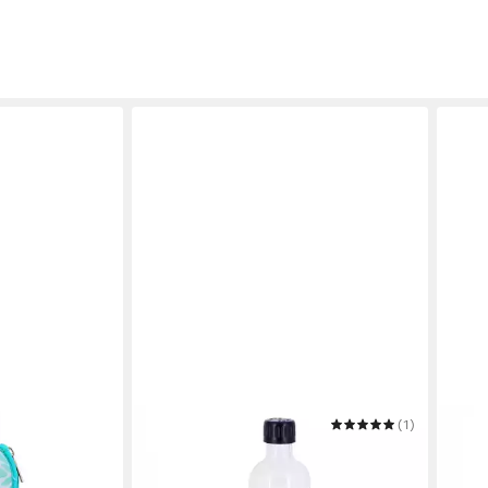
DORA'S
(1)
DORA
flasche 0,5l –
Trinkflasche Glastrinkflasche 0,5l –
Trink
verschiedene
Wasserflasche aus Glas
Edels