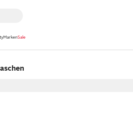
ty
Marken
Sale
laschen