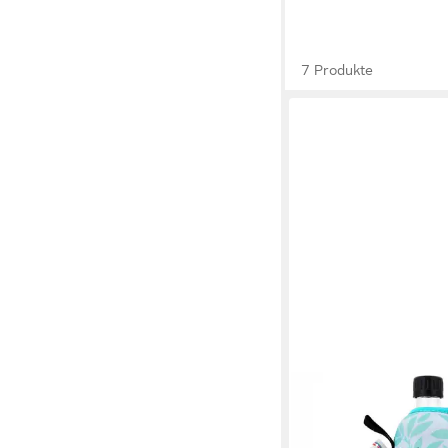
7 Produkte
DORA'S
Trinkflasche Glastrink
inkl. Neoprenhülle – 