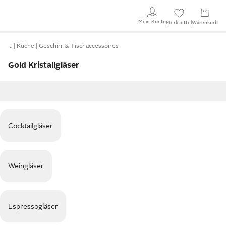
Mein Konto
Merkzettel
Warenkorb
…
Küche
Geschirr & Tischaccessoires
Gold Kristallgläser
Cocktailgläser
Weingläser
Espressogläser