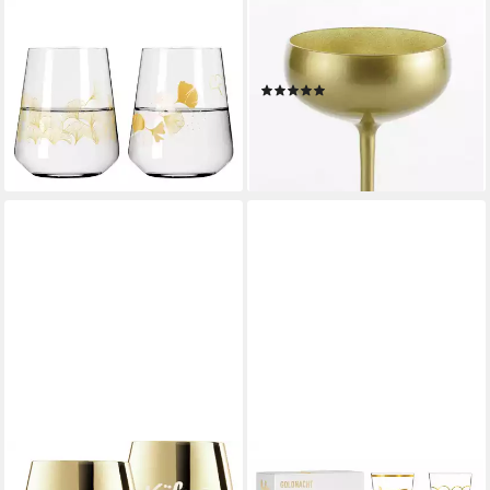
RITZENHOFF
STÖLZLE
Cocktailglas Ritzenhoff
Sektglas, 6-tlg., Kristallglas, 6-
Sparkle Allround 2er #5 #6
teilig
(13)
RDT/A. Vasconcelos H24,
65,40 €
Kristallglas
lieferbar - in 6-8 Werktagen bei dir
25,31 €
lieferbar - in 2-3 Werktagen bei dir
KÄFER
RITZENHOFF
Cocktailglas, 2-tlg., Kristallglas,
Champagnerglas Goldnacht,