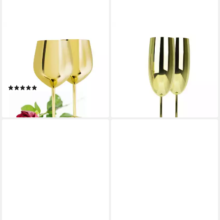
SENDEZ
SENDEZ
Weinglas 2 Weingläser 510ml
Sektglas 2 Sektgläser 270ml
Gold Edelstahl Weinkelch
Gold Sektkelche Champagner
Rotweinglas unzerbrechlich,
Proseccoglas, 2-tlg., Edelstahl
20,99 €
2-tlg., Edelstahl
lieferbar - in 2-3 Werktagen bei dir
(1)
21,99 €
lieferbar - in 2-3 Werktagen bei dir