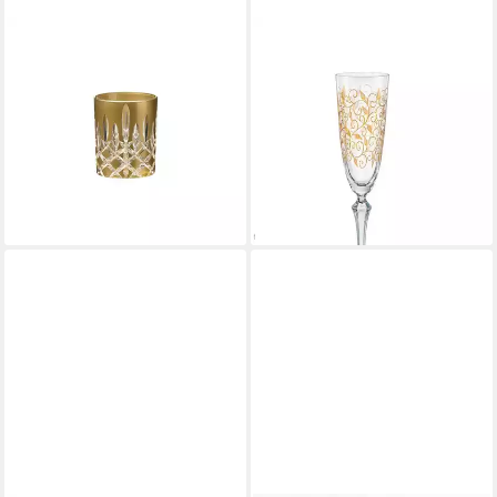
RIEDEL THE WINE GLASS
CRYSTALEX
COMPANY
Sektglas Leaves Gold 200 ml
Whiskyglas Laudon
Sektgläseer 6er Set, 6-tlg.,
Whiskyglas 295 ml, 1-tlg., Glas
Kristallglas, Gravur Gold,
69,00 €
Kristallglas
lieferbar - in 2-3 Werktagen bei dir
99,99 €
139,99 €
+13
-29%
lieferbar - in 4-5 Werktagen bei dir