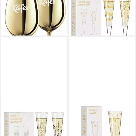
600 ml, Höhe ca. 23 cm
Kristallglas
49,95 €
ab 24,45 €
UVP
39,90 €
lieferbar - in 6-8 Werktagen bei dir
-39%
lieferbar - in 2-3 Werktagen bei dir
RITZENHOFF
RITZENHOFF
Sektglas Goldnacht, Glas,
Champagnerglas Goldnacht
25,31 €
Handwäsche empfohlen,
lieferbar - in 2-3 Werktagen bei dir
transparent, Blätter, H: 24cm