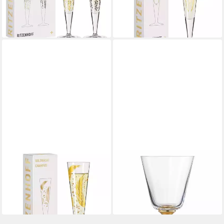
24,45 €
UVP
39,90 €
-39%
lieferbar - in 2-3 Werktagen bei dir
RITZENHOFF
EISCH GERMANY
Champagnerglas Goldnacht,
Weißweinglas Gold Rush 210
Kristallglas
ml, 1-tlg., Kristallglas
25,31 €
47,90 €
lieferbar - in 2-3 Werktagen bei dir
lieferbar - in 2-3 Werktagen bei dir