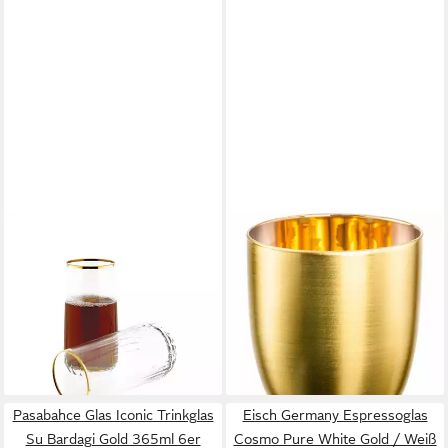
PASABAHCE
EISCH GERMANY
Cocktailglas Trinkglas Set 4-
Espressoglas Cosmo Collect
teilig mit elegantem Goldrand
Gold 100 ml, Kristallglas
46,90 €
360 ml Cocktailgläser
lieferbar - in 2-3 Werktagen bei dir
17,95 €
UVP
19,95 €
-10%
lieferbar - in 4-5 Werktagen bei dir
Pasabahce Glas Iconic Trinkglas
Eisch Germany Espressoglas
Su Bardagi Gold 365ml 6er
Cosmo Pure White Gold / Weiß