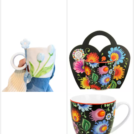
DARK-DESIRES
Tasse Vintage Keramik-Tasse
in blau mit Tulpen-Motiv und
Löffel
18,90 €
lieferbar - in 4-5 Werktagen bei dir