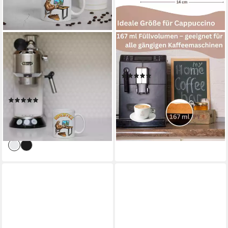
YOUTH DESIGNZ
TOPANBIETER999
Tasse Homeoffice
Tasse, 12-tlg., Keramik,
Kaffeetasse Geschenk mit
Cappuccinotassen ca. 167 ml
(2)
lustigem Fun Print Spruch,
24,95 €
Keramik, mit lustigem Fun
lieferbar - in 2-3 Werktagen bei dir
(2)
Print
9,99 €
UVP
19,99 €
-50%
lieferbar - in 2-3 Werktagen bei dir