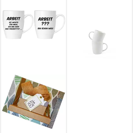
MICHELINO
Tasse 2-teilig - hochwertiger
Steingut, 300 ml, robust &
pflegeleicht, 2-tlg., Steingut,
2-teillig
9,95 €
UVP
14,95 €
-33%
lieferbar - in 4-5 Werktagen bei dir