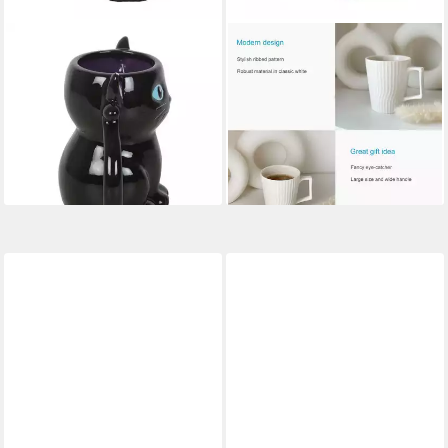
SOMETHING DIFFERENT
INTIRILIFE
Tasse Süße Katzen 3D Tasse
Tasse, 4-tlg., Keramik, Kaffee
Gothic in schwarz, Süße
Tee Tasse 400 ml 12.5 x 7.1 /
Katzen 3D Tasse Gothic in
9.4 x 10.5 cm gerilltes Muster
ab 36,99 €
schwarz
UVP
45,99 €
14,90 €
-20%
lieferbar - in 4-5 Werktagen bei dir
lieferbar - in 2-3 Werktagen bei dir