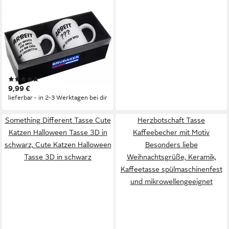
BRUBAKER
Tasse Motivtassen "ARBEIT
IST ..." und "ARBEIT ???...", 4-
tlg., Keramik, 2x Kaffeebecher
in Geschenkpackung mit
(1)
Grußkarte - mit Spruch lustig
9,99 €
lieferbar - in 2-3 Werktagen bei dir
Something Different Tasse Cute
Herzbotschaft Tasse
Katzen Halloween Tasse 3D in
Kaffeebecher mit Motiv
schwarz, Cute Katzen Halloween
Besonders liebe
Tasse 3D in schwarz
Weihnachtsgrüße, Keramik,
Kaffeetasse spülmaschinenfest
und mikrowellengeeignet