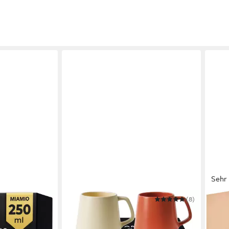
Sehr 
MIAMIO
(8)
COS
her Pastel
Tasse Luxe Kaffeebecher 420 ml
Tasse
Beige Pastel
Schw