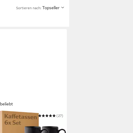
Topseller
Sortieren nach:
beliebt
UMY
(27)
 Kaffeetassen 6er Set in
arz Matt 350ml -