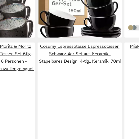
z ORGANIC
Cappuccinotasse Cappuccino Tassen
Tass
t 6tlg.
Set 6er mit Untertassen –
Robus
22,94 €
ab 3
Kaffeetassen Keramik 180ml
UVP
35,29 €
in 2-3
-35%
Sava
Sto
C
in 3-4 Werktagen bei dir
 Moritz & Moritz
Cosumy Espressotasse Espressotassen
MiaM
assen Set 6tlg.,
Schwarz 4er Set aus Keramik -
r 6 Personen -
Stapelbares Design, 4-tlg., Keramik, 70ml
rowellengeeignet