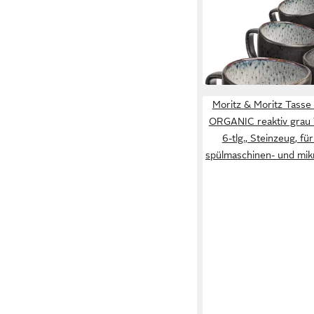
Tasse Moritz & Morit
reaktiv grau Tassen Se
39,99 €
UVP
44,99 €
-11%
in 3-4 Werktagen bei dir
Moritz & Moritz Tasse
ORGANIC reaktiv grau T
6-tlg., Steinzeug, fü
spülmaschinen- und mik