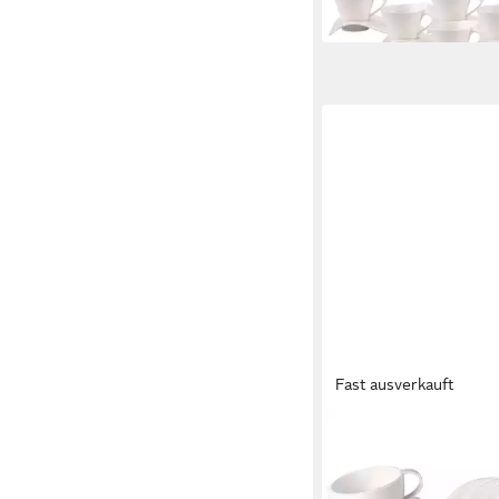
Fast ausverkauft
VILLEROY & BOCH
Tasse NewMoon Kaffe
Untertassen 190 ml
166,95 €