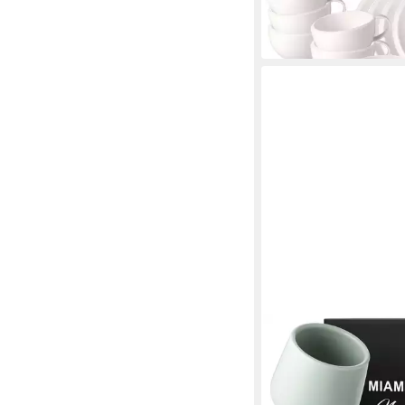
UVP
197,40 €
-15%
in 2-3 Werktagen bei dir
MIAMIO
Tasse Nami Kaffeebec
Coast
28,99 €
in 2-3 Werktagen bei dir