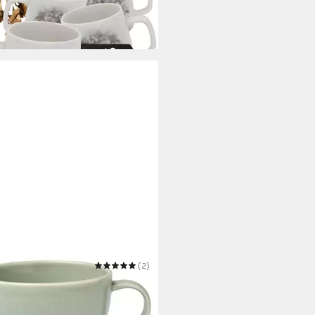
 Werktagen bei dir
EROY & BOCH
(2)
e CRAFTED BLUEBERRY,
lau, Grün, 250 ml
4,53 €