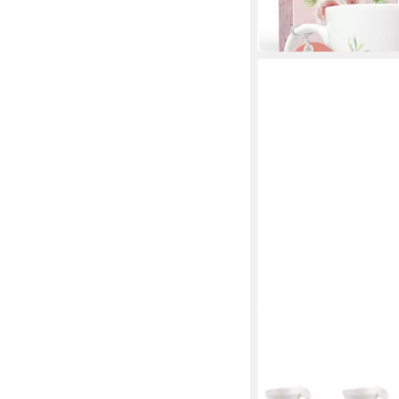
-25%
in 2-3 Werktagen bei dir
VILLEROY & BOCH
Tasse NewWave Caffè 
Tasse mit Unterteller
273,45 €
in 4-5 Werktagen bei dir