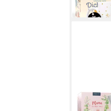
UVP
19,99 €
-25%
in 2-3 Werktagen bei dir
AMARI
Tasse für die Beste 
hochwertige Goldvere
14,99 €
UVP
19,99 €