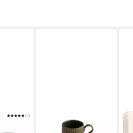
(1)
APS
AMAR
2er Set,
Espressotasse THE GRID
Tass
27,49 €
n + 6
Goldv
UVP
39,99 €