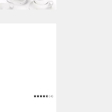
 Werktagen bei dir
US
(4)
e -PILAR- Keramiktasse,
essotasse, Kaffeetasse
,50 €