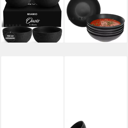
Schieferoptik, Schwarz,
Set Suppenteller Londen
Keramik, (Set, 4-tlg), 750 ml,
Lampart Nero
(3)
Ø 15 cm, 7 cm hoch
34,99 €
(3)
lieferbar - in 3-4 Werktagen bei dir
39,99 €
lieferbar - in 2-3 Werktagen bei dir
MAMBOCAT
SPETEBO