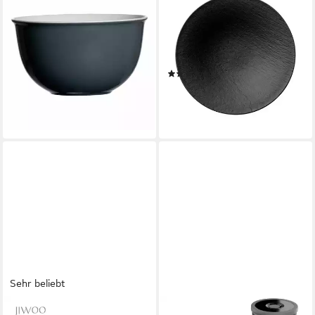
Müslischale Doppio Anthrazit
Müslischale Manufacture
Ø 14 cm, Porzellan
SchaleTief, Porzellan, (1-tlg),
18,85 €
Premium Porcelain, mikrow.-
lieferbar - in 2-3 Werktagen bei dir
& spülm.sicher, Made in
(1)
Germany
ab 27,80 €
lieferbar - in 2-3 Werktagen bei dir
Sehr beliebt
JIWOO
ARENDO