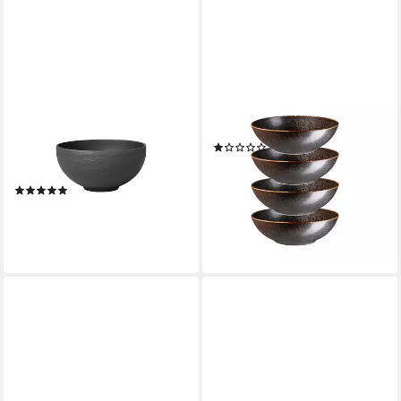
VILLEROY & BOCH
MÄSER
Müslischale Manufacture
Schüssel Powerful, Porzellan,
Suppenbol, Porzellan, (1-tlg),
(4-tlg)
(1)
Premium Porcelain, mikrow.-
81,90 €
UVP
103,95 €
& spülm.sicher, Made in
-21%
(1)
Germany
lieferbar - in 3-4 Werktagen bei dir
ab 22,89 €
lieferbar - in 2-3 Werktagen bei dir