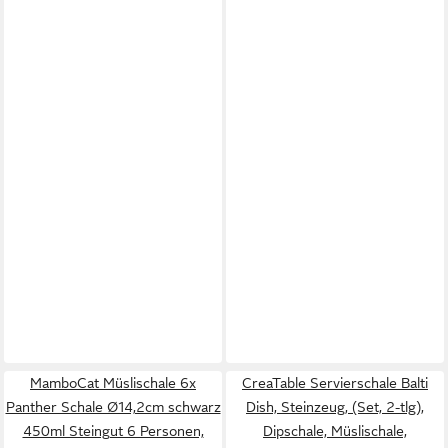
MamboCat Müslischale 6x
CreaTable Servierschale Balti
Panther Schale Ø14,2cm schwarz
Dish, Steinzeug, (Set, 2-tlg),
450ml Steingut 6 Personen,
Dipschale, Müslischale,