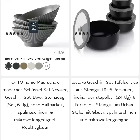
Schüssel 4er Ø20cm,
Rührschüssel 4er
Japanische Ramenschüssel
Plastikschüssel-Set mit Deckel
Suppenschüssel bowl
0,35 L / 0,65 L / 1,2 L / 2,0
Pastaschüssel, Keramik,
L, Kunststoff, (Set, 4-tlg),
(33)
(6)
(Schüsselset, 4-tlg),
rund, BPA-frei, Spülmaschinen
11,51 €
24,95 €
UVP
36,99 €
UVP
39,99 €
Hochwertiges Schüsseln
und Mikrowellen geeignet
(2,88 €/ 1 Stk)
-38%
Schwarz Schüssel
-69%
lieferbar - in 2-3 Werktagen bei dir
Mikrowellenofen
lieferbar - in 5-6 Werktagen bei dir
Spülmaschine
+3
OTTO home Müslischale
tectake Geschirr-Set Tafelservice
modernes Schüssel-Set Novalee,
aus Steingut für 6 Personen,
Geschirr-Set, Bowl, Steinzeug,
ineinander stapelbar (24-tlg), 6
(Set, 6-tlg), hohe Haltbarkeit,
Personen, Steingut, im Urban-
spülmaschinen- &
Style, mit Glasur, spülmaschinen-
mikrowellengeeignet,
und mikrowellengeeignet
Reaktivglasur