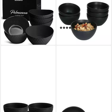
Müslischüssel Schüssel Set
Müslischale MamboCat 6er
Palmanova Kollektion (6 x 800
Set Müslischalen Leopard
ml)
Lampart Nero schwarz,
(6)
Steingut
39,99 €
(4)
lieferbar - in 2-3 Werktagen bei dir
24,99 €
lieferbar - in 3-4 Werktagen bei dir
MIAMIO
MAMBOCAT
Müslischale Oasis
Suppenteller MamboCat 6er