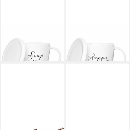
RITZENHOFF & BREKER
RITZENHOFF & BREKER
Suppenschale mit Deckel
Suppenschale mit Deckel
Soppa Day, 460 ml, Porzellan
Soppa Gut, 460 ml, Porzellan
ab 11,69 €
ab 11,69 €
lieferbar - in 3-4 Werktagen bei dir
lieferbar - in 3-4 Werktagen bei dir