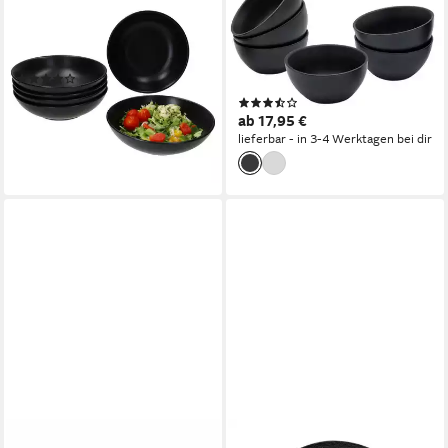
Suppenteller 6x Panther
Kombiservice Keramik Teller
Suppenteller schwarz 420ml
Set eckig (1-tlg), Keramik,
Steingut 6 Personen
Ofen- und
(2)
spülmaschinengeeignet
34,99 €
UVP
44,99 €
(24)
ab 17,95 €
-22%
lieferbar - in 3-4 Werktagen bei dir
lieferbar - in 3-4 Werktagen bei dir
RITZENHOFF & BREKER
VILLEROY & BOCH