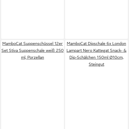
MamboCat Suppenschüssel 12er
MamboCat Dipschale 6x London
Set Stiva Suppenschale weiß 250
Lampart Nero Kattegat Snack- &
ml, Porzellan
Dip-Schälchen 150ml Ø10cm,
Steingut