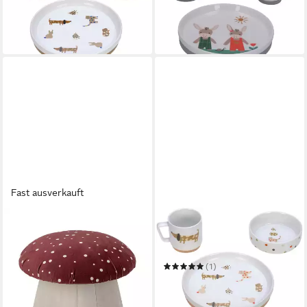
29,99 €
39,99 €
UVP
33,95 €
in 3-4 Werktagen bei dir
-12%
in 3-4 Werktagen bei dir
Fast ausverkauft
BLOOMINGVILLE
LÄSSIG
Hocker Lue Hocker Pilz Rot Ø
Kindergeschirr-Set Little
37 x 30 cm
Mateys, spicy orange
106,39 €
(1)
in 2-3 Werktagen bei dir
ab 27,14 €
UVP
33,95 €
-20%