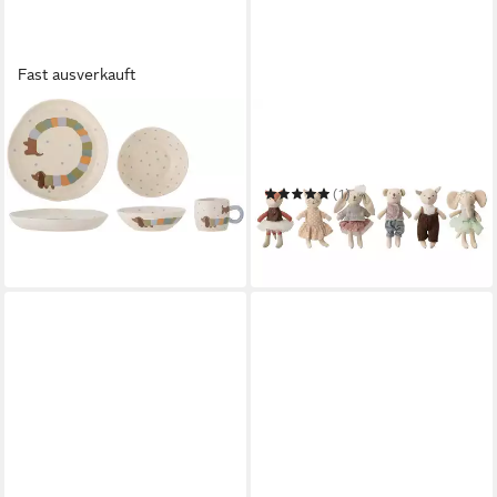
Fast ausverkauft
BLOOMINGVILLE
BLOOMINGVILLE
Frühstücks-Geschirrset
Kuscheltier Bloomingville
Charlie
Animal friends Puppe, Rose,
44,92 €
6er Set
(1)
in 2-3 Werktagen bei dir
68,93 €
UVP
94,90 €
-27%
in 2-3 Werktagen bei dir