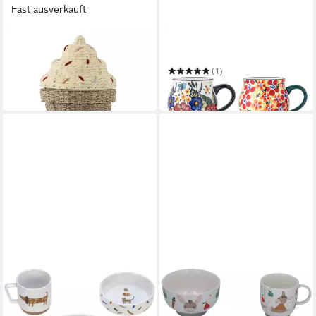
Fast ausverkauft
BLOOMINGVILLE
BLOOMINGVILLE
Aufbewahrungskorb Cillie
Tasse Florist
99,90 €
(1)
in 2-3 Werktagen bei dir
39,90 €
in 4-5 Werktagen bei dir
LÄSSIG
STERNTALER®
Kindergeschirr-Set Little
Kindergeschirr-Set Esel
Mateys, royal blue
Emmis Garden