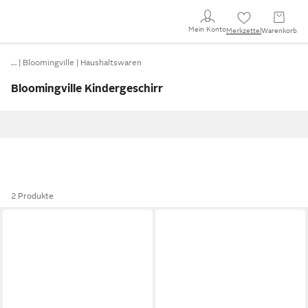
Mein Konto
Merkzettel
Warenkorb
…
Bloomingville
Haushaltswaren
Bloomingville Kindergeschirr
2 Produkte