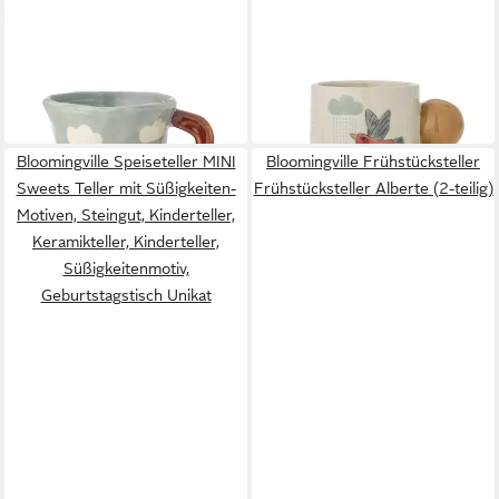
BLOOMINGVILLE
BLOOMINGVILLE
Tasse MINI Nini Blau mit
Tasse MINI Colorine
Wolken, Steingut,
Naturfarben mit Vogel,
ab 9,90 €
19,23 €
Kindertasse
Steingut
in 2-3 Werktagen bei dir
in 2-3 Werktagen bei dir
Bloomingville Speiseteller MINI
Bloomingville Frühstücksteller
Sweets Teller mit Süßigkeiten-
Frühstücksteller Alberte (2-teilig)
Motiven, Steingut, Kinderteller,
Keramikteller, Kinderteller,
Süßigkeitenmotiv,
Geburtstagstisch Unikat