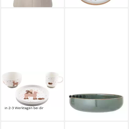
in 1-2 Werktagen bei dir
STERNTALER®
BLOOMINGVILLE
Kindergeschirr-Set
Schale Bloomingville Pixie
Bauernhof
Foodbowl Grün 28 cm
28,55 €
Steingut (1 Schale)
UVP
39,99 €
(5)
ab 22,00 €
-29%
UVP
33,50 €
in 2-3 Werktagen bei dir
-34%
leider ausverkauft