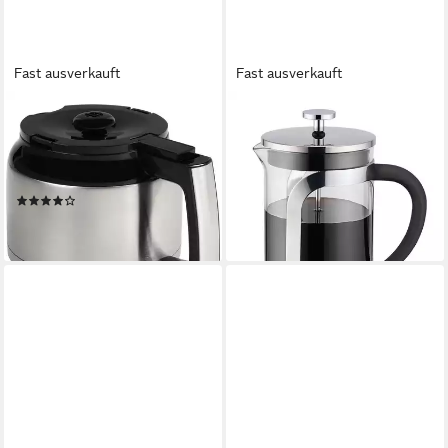
Fast ausverkauft
Fast ausverkauft
MELITTA
WEIS
Kaffeekanne Ersatzkanne
Kaffeekanne Pressfilterkanne
AromaFresh Thermoskanne
18325, 0.6 l
27,32 €
Edelstahl
lieferbar - in 3-4 Werktagen bei dir
(1)
52,95 €
lieferbar - in 2-3 Werktagen bei dir