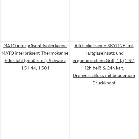
MATO interpräsent Isolierkanne
Alfi Isolierkanne SKYLINE, mit
MATO interpräsent Thermokanne
Hartglaseinsatz und
Edelstahl (gebürstet), Schwarz
ergonomischem Griff, 1 l, (1-St),
1.5 l 44, 1.50 l
12h heiß & 24h kalt,
Drehverschluss mit bequemem
Druckknopf