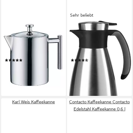
Sehr beliebt
ALFI
EMSA
Teekanne TEA POT, Kanne
Isolierkanne Soft Grip, 1,5 l,
aus Edelstahl, 1,4 l, (1-St),
(1-St), Quick Tip Verschluss,
intergrierter Teefilter für
rutschfester Halt, 12 h heiß,
losen Tee, festsitzender
24 h kalt
(8)
(188)
Deckel
ab 64,32 €
ab 27,23 €
UVP
99,95 €
UVP
41,99 €
-36%
-35%
lieferbar - in 5-6 Werktagen bei dir
lieferbar - in 1-2 Werktagen bei dir
Karl Weis Kaffeekanne
Contacto Kaffeekanne Contacto
Edelstahl Kaffeekanne 0,6 l