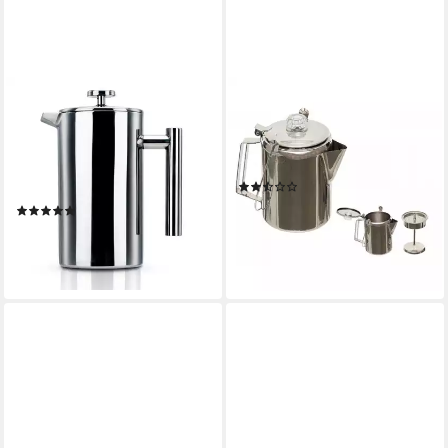
INTIRILIFE
FOXOUTDOOR
Kaffeekanne, (1-St),
Kaffeekanne Kaffeekanne, mit
Kaffeekanne Edelstahl 1l
Perkolator, Edelstahl, (9
Kaffeebereiter französisches
Tassen), 1,5 l, mit Perkolator
(2)
Pressensystem
ab 37,93 €
(2)
lieferbar - in 2-3 Werktagen bei dir
31,99 €
UVP
50,99 €
-37%
lieferbar - in 3-4 Werktagen bei dir