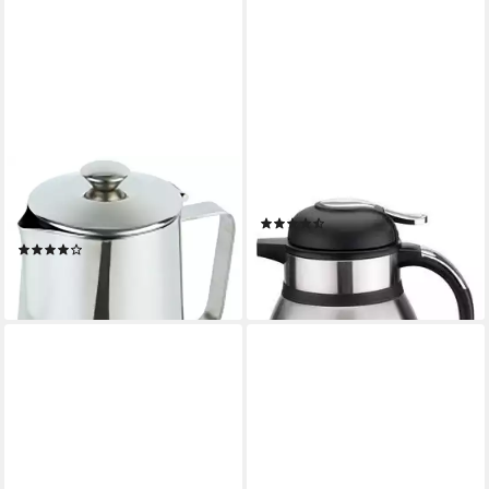
APS
CS KOCH-SYSTEME
Kaffeekanne
Isolierkanne Passau, 1,2 l
(41)
Fassungsvermögen 1,5L
ab 24,58 €
UVP
32,99 €
(1)
27,79 €
-25%
lieferbar - in 6-7 Werktagen bei dir
lieferbar - in 3-4 Werktagen bei dir