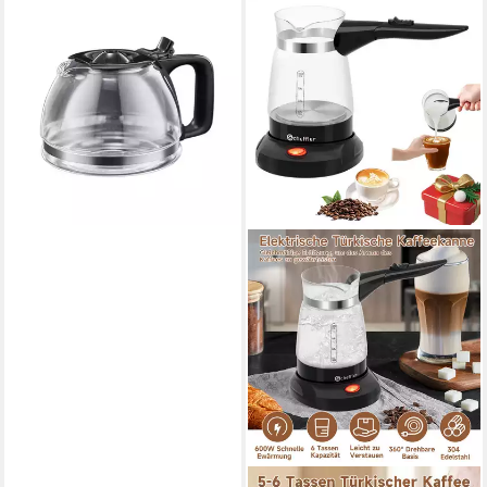
RUSSELL HOBBS
Kaffeekanne Ersatzglaskanne
261090 für Kaffeemaschine
Textures Plus 22620-56,
1.25 l
24,99 €
lieferbar - in 2-3 Werktagen bei dir