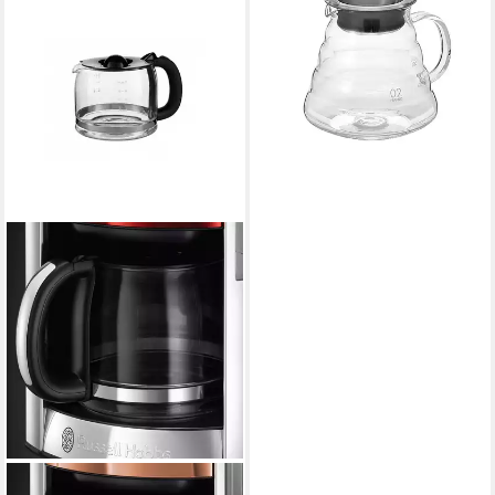
HARIO
Kaffeekanne, 0.6 l
32,90 €
lieferbar - in 3-4 Werktagen bei dir
RUSSELL HOBBS