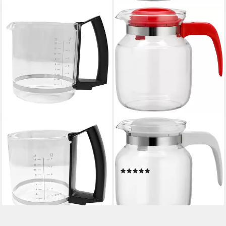
KRUPS
SIMAX
Kaffeekanne Glaskanne MS-
Kanne Feuerfeste Glaskanne
623057 für T8
"Matura" 1,25 l ohne Dekor,
Filterkaffeemaschine, für 8 -
1250 l
(8)
12 Tassen
ab 8,09 €
25,61 €
lieferbar - in 3-4 Werktagen bei dir
lieferbar - in 3-4 Werktagen bei dir