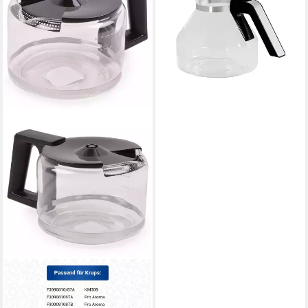
6708238 Ersatzkanne 1,2 L,
für Aroma Elegance
Kaffeemaschine
34,01 €
lieferbar - in 3-4 Werktagen bei dir
KRUPS
Kaffeekanne Ersatzkanne
XB900601, 1,25L mit Deckel