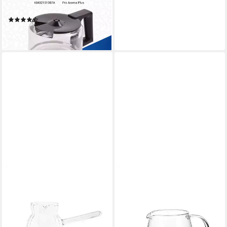
für Filterkaffeemaschine
(3)
29,78 €
lieferbar - in 3-4 Werktagen bei dir
HARIO
Kaffeekanne Barista
Kaffeekanne VBS-60, 0.6003
l
30,90 €