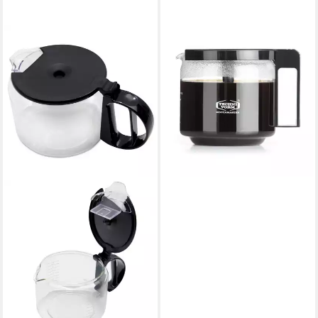
MOCCAMASTER
Kanne Glaskanne 1,25l zu
Moccamaster KBG 10 Tassen,
1.20 l, Glaskanne, 1,2 l, Glas,
klar
32,95 €
lieferbar - in 2-3 Werktagen bei dir