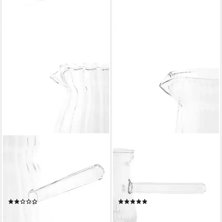
ALMINA
ALMINA
Kaffeekanne Luana El Nina,
Kaffeekanne Luana El Chico,
0,65 l, (1-St), aus Glas, 650
0,4 l, (1-St), aus Glas für
ml, Cezve für türkischen
türkischen Kaffee, Relief-
Kaffee
Design
(1)
(1)
8,95 €
7,95 €
UVP
13,95 €
UVP
12,95 €