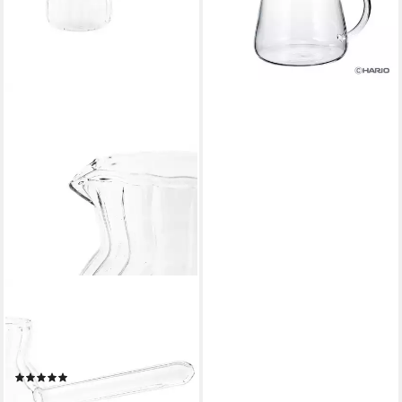
lieferbar - in 3-4 Werktagen bei dir
ALMINA
Kaffeekanne Luana El Chico,
0,4 l, (1-St), aus Glas, 400 ml,
Cezve für türkischen Kaffee
(2)
7,95 €
UVP
12,95 €