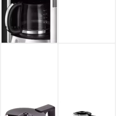
Kaffeekanne Ersatzglaskanne
700131 für Kaffeemaschine
Luna 24320-56, 23240-56,
1.5 l
(1)
ab 27,99 €
lieferbar - in 2-3 Werktagen bei dir
MELITTA
Kaffeekanne Glaskanne