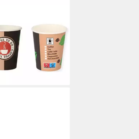
ROO
ee-to-go-Becher Kaffeebecher –
O 200 ml 8oz. Einweg Becher -
ml - 1000 Stk, 1000-tlg.
9 €
 €/ 1 Stk)
rbar - in 3-4 Werktagen bei dir