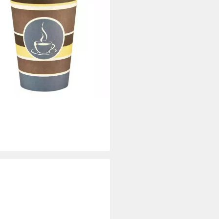
getränke geeignet
,32 €
rbar - in 5-6 Werktagen bei dir