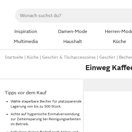
Inspiration
Damen-Mode
Herren-Mod
Multimedia
Haushalt
Küche
Startseite
Küche
Geschirr & Tischaccessoires
Geschirr
Beche
Einweg Kaffe
Tipps vor dem Kauf
Wähle stapelbare Becher für platzsparende
Lagerung von bis zu 500 Stück.
Achte auf hygienische Einmalverwendung
zur Zeiteinsparung bei Reinigungsarbeiten
im Betrieb.
Kalkuliere deinen Bedarf nach Anlass und