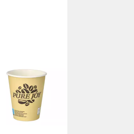
TAR
hirr-Set Becher Pure Joy
7 0,2l Pappe creme 50 Stück
,00 €
rbar - in 5-6 Werktagen bei dir