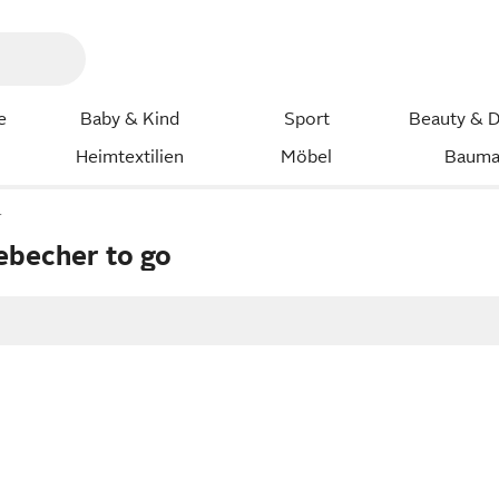
e
Baby & Kind
Sport
Beauty & D
Heimtextilien
Möbel
Bauma
r
ebecher to go