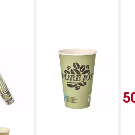
PAPSTAR
Geschirr-Set Becher Pure Joy
87868 0,3l Pappe grün 50 Stück
ab 6,03 €
lieferbar - in 5-6 Werktagen bei dir
PAPS
Bech
ml, 