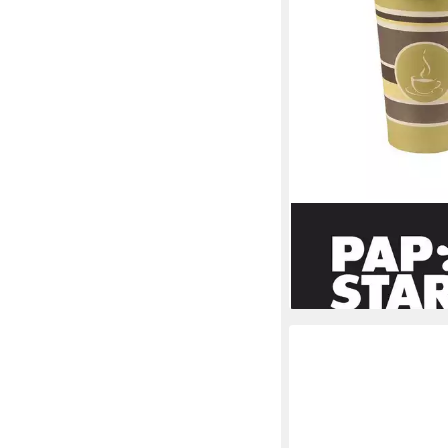
PAPSTAR
Coffee-to-go-Becher,
ab 11,53 €
lieferbar - in 3-4 Werktag