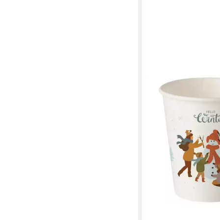
PAPSTAR
Coffee-to-go-Becher
für Heißgetränke H
0,2l, Pappe, PLA-Besc
ab 8,83 €
lieferbar - in 3-4 Werktag