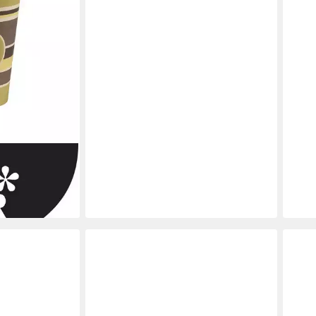
Heiß
ab 6
liefe
 Pappe
en bei dir