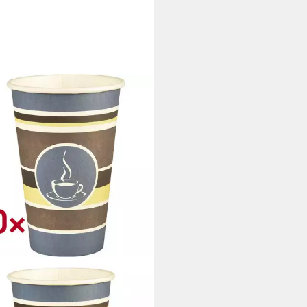
TAR
er To Go, 50-tlg., Pappe, 300
Trinkbecher / Pappbecher für