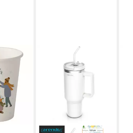
PAPS
 50 Pappbecher
Gesc
ELLO WINTER
8786
ab 6
hichtung
liefe
en bei dir