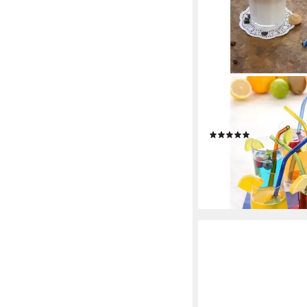
GRÄWE
Trinkhalme GRÄWE Tr
Stück, Hartglas, bunt
(2)
17,90 €
(0,36 €/ 1 Stk)
lieferbar - in 2-3 Werktag