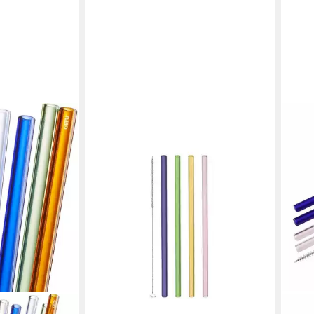
LEONARDO
Trinkhalme, (Packung, Soft Drinks
Accessoire), Spülmaschinengeeignet,
Mikrowellengeeignet
ab 19,69 €
lieferbar - in 2-3 Werktagen bei dir