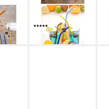
GRÄWE
GRÄ
inkhalm-Set
Trinkhalme GRÄWE Trinkhalme 50
Trin
Stück, Hartglas, bunt
12-tl
(2)
8,90
17,90 €
en bei dir
liefe
(0,36 €/ 1 Stk)
lieferbar - in 2-3 Werktagen bei dir