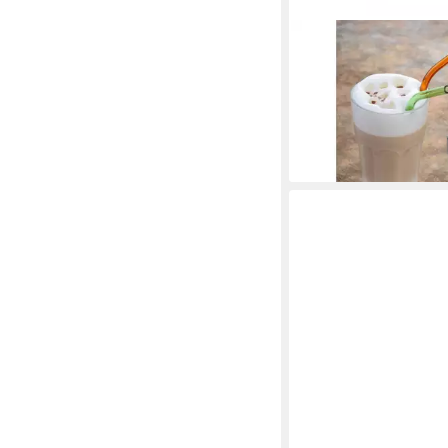
GRÄWE
Trinkhalme GRÄWE Tr
12-tlg., Hartglas, bunt
8,90 €
lieferbar - in 2-3 Werktag