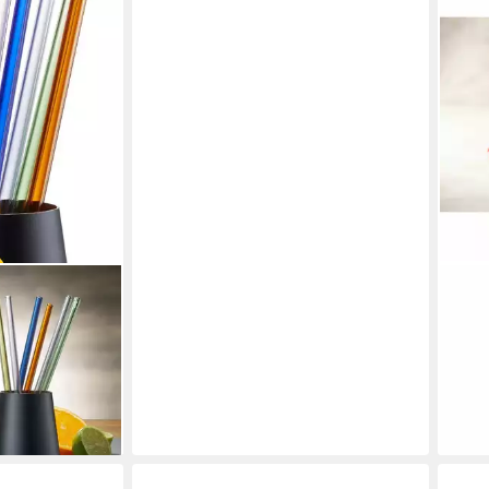
FAC
et, 8-tlg),
Trin
te
cm, 
ab 1
liefe
en bei dir