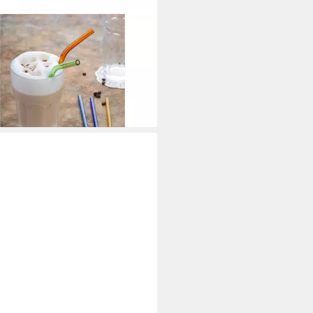
WE
khalme GRÄWE Trinkhalm-Set
g., Hartglas, bunt
 €
rbar - in 2-3 Werktagen bei dir