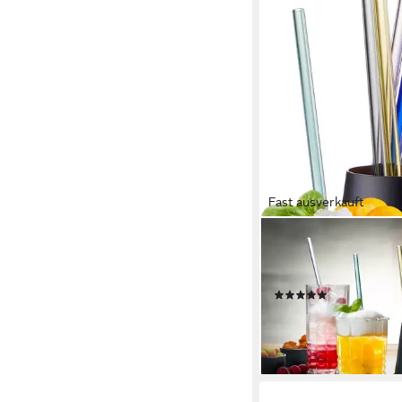
Fast ausverkauft
GEFU
Trinkhalme FUTURE, (S
inkl.. 1 Reinigungsbürs
(9)
19,95 €
UVP
22,95 €
-13%
lieferbar - in 2-3 Werktag