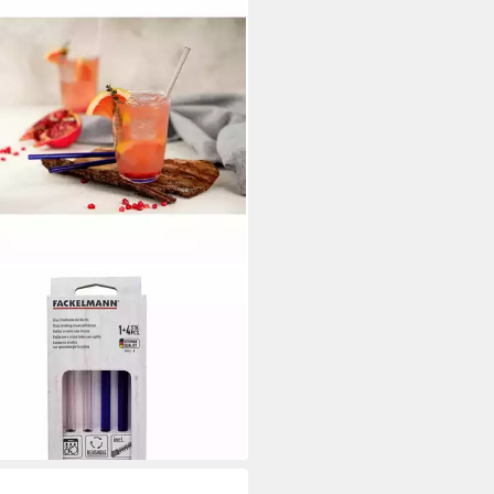
KELMANN
khalme 4er Set Rio Party bunt 21
(Set, 4-tlg), mit Reinigungsbürste
7,01 €
rbar - in 2-3 Werktagen bei dir