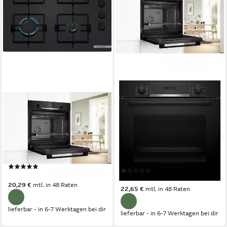
BOSCH
BOSCH
Gasherd-Set Einbau Autark
Backofen-Set Einbau
Backofen Schwarz + GAS
Backofen und Mikrowelle
Glas Kochfeld
einbau Sparset -Autark mit
Teleskop
Gas
Kochfeld
1-fach-Teleskopauszug
Auszugssystem
1-fach-Teleskopauszug
Auszugssystem
Produktdatenblatt
Produktdatenblatt
(3)
(1)
699,00 €
780,00 €
20,29 €
mtl. in 48 Raten
22,65 €
mtl. in 48 Raten
lieferbar - in 6-7 Werktagen bei dir
lieferbar - in 6-7 Werktagen bei dir