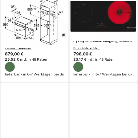
Elektro-Herd-Set Pyrolyse
Backofen-Set Pyrolyse
Herdset Autark Backofen
Herdset Autark Backofen
Selbstreinigung +Glaskeramik
Selbstreinigung +Glaskeramik
Kochfeld
Kochfeld
Elektro
Kochfeld
Elektro
Kochfeld
Pyrolyse-Selbstreinigung
Selbstreinigung
Pyrolyse-Selbstreinigung
Selbstreinigung
Produktdatenblatt
Produktdatenblatt
879,00 €
798,00 €
25,52 €
mtl. in 48 Raten
23,17 €
mtl. in 48 Raten
lieferbar - in 6-7 Werktagen bei dir
lieferbar - in 6-7 Werktagen bei dir