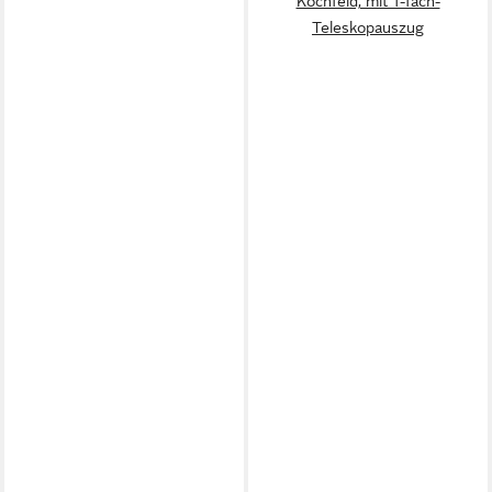
Kochfeld, mit 1-fach-
Teleskopauszug