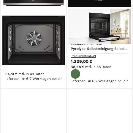
BEKO
BOSCH
Induktions Herd-Set
Induktions Herd-Set Pyrolyse
Einbauherd Set Schwarz
Einbau Autark Backofen +
Autark Backofen Umluft
Induktion Kochfeld 80cm Neu
Teleskopauszug + Induktion
Induktion
Kochfeld
Pyrolyse-Selbstreinigung
Selbstreinigung
Kochfeld NEU
Induktion
Kochfeld
Teleskopauszug nachrüstbar
Auszugssystem
Produktdatenblatt
1.329,00 €
Produktdatenblatt
38,58 €
mtl. in 48 Raten
680,00 €
19,74 €
mtl. in 48 Raten
lieferbar - in 6-7 Werktagen bei dir
lieferbar - in 6-7 Werktagen bei dir