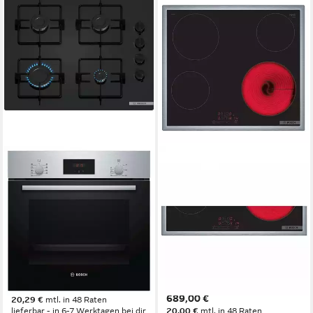
BOSCH
BOSCH
Gasherd-Set Gas Herd Autark
Elektro-Herd-Set Autark Herd
Bosch Teleskopauszug
Backofen Schwarz 3D
Backofen Umluft + GAS
Heißluft + Glaskeramik
Kochfeld
Kochfeld Rahmen
Gas
Kochfeld
Elektro
Kochfeld
1-fach-Teleskopauszug
Auszugssystem
Katalyse- Rückwand
Selbstreinigung
1-fach-Teleskopauszug
Auszugssystem
Produktdatenblatt
699,00 €
Produktdatenblatt
689,00 €
20,29 €
mtl. in 48 Raten
lieferbar - in 6-7 Werktagen bei dir
20,00 €
mtl. in 48 Raten