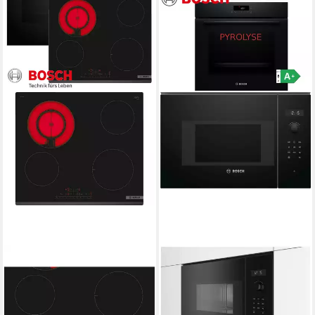
BOSCH
BOSCH
Elektro-Herd-Set Bosch Herd-
Backofen-Set Backofen
Set Autark Backofen Serie 8
Pyrolyse mit Mikrowelle
Teleskop + Kochfeld
Einbau Set -Autark, Schwarz,