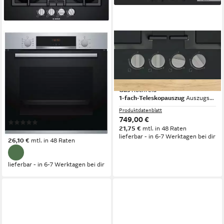
BOSCH
BOSCH
Backofen-Set Gasherd
Gasherd-Set Bosch Autark
Herdset Autark BOSCH
Elektro Backofen mit Teleskop
Elektro Backofen + GAS Glas
+ GAS Glas Kochfeld Neu
Kochfeld
Gas
Kochfeld
1-fach-Teleskopauszug
Auszugssystem
Gas
Kochfeld
Produktdatenblatt
Produktdatenblatt
749,00 €
(1)
21,75 €
mtl. in 48 Raten
899,00 €
lieferbar - in 6-7 Werktagen bei dir
26,10 €
mtl. in 48 Raten
lieferbar - in 6-7 Werktagen bei dir