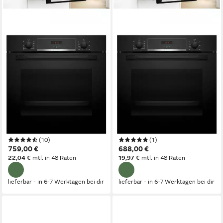
BOSCH
BOSCH
Induktions Herd-Set Bosch
Elektro-Herd-Set Bosch
Autark Einbau Backofen
Autark Schwarz Backofen 3D
Schwarz und Kochfeld
Heißluft +Glaskeramik
Induktion
Kochfeld 60cm
Induktion
Kochfeld
Elektro
Kochfeld
59,40 x 59,50 x 54,80cm
Backofen (B/H/T)
Kytylyse- Rückwand
Selbstreinigung
-EcoClean (Rückwand) Backofen
Selbstreinigung
1-fach-Teleskopauszug
Auszugssystem
Produktdatenblatt
Produktdatenblatt
(10)
(1)
759,00 €
688,00 €
22,04 €
mtl. in 48 Raten
19,97 €
mtl. in 48 Raten
lieferbar - in 6-7 Werktagen bei dir
lieferbar - in 6-7 Werktagen bei dir