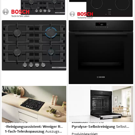
BOSCH
BOSCH
Gasherd-Set Gas Autark
Induktions Herd-Set Pyrolyse
Elektro Backofen Schwarz
Backofen Schwarz Autark mit
Teleskop + GAS Kochfeld Glas
Kochfeld Induktion
Gas
Kochfeld
Induktion
Kochfeld
-Reinigungsassistent: Weniger Reinigungsaufwand dank neuer Reinigungsoption speziell für leichte Verschmutzungen.
Pyrolyse-Selbstreinigung
Selbstreinigung
1-fach-Teleskopauszug
Auszugssystem
Produktdatenblatt