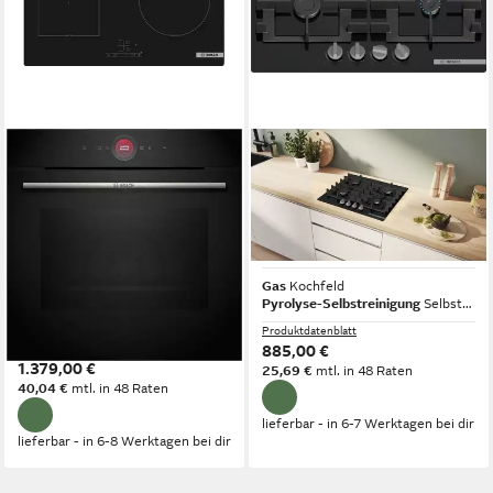
BOSCH
BOSCH
Induktions Herd-Set Bosch
Gasherd-Set Gasherd
Herdset Induktion Backofen
Herdset Autark Pyrolyse
Serie 8 + Induktion Kochfeld
Backofen +GAS Glaskeramik
Autark
Kochfeld NEU
Induktion
Kochfeld
Gas
Kochfeld
59,50 x 59,50 x 54,80cm
Backofen (B/H/T)
Pyrolyse-Selbstreinigung
Selbstreinigung
ecoClean Plus Ausstattung: Rückwand
Selbstreinigung
Produktdatenblatt
Produktdatenblatt
885,00 €
1.379,00 €
25,69 €
mtl. in 48 Raten
40,04 €
mtl. in 48 Raten
lieferbar - in 6-7 Werktagen bei dir
lieferbar - in 6-8 Werktagen bei dir