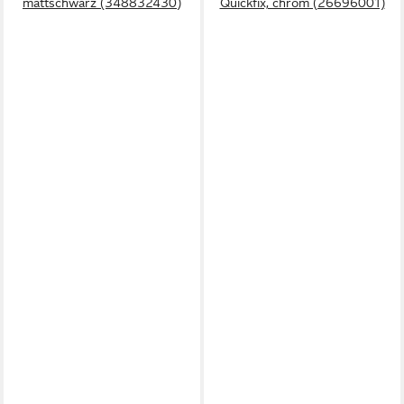
mattschwarz (348832430)
Quickfix, chrom (26696001)