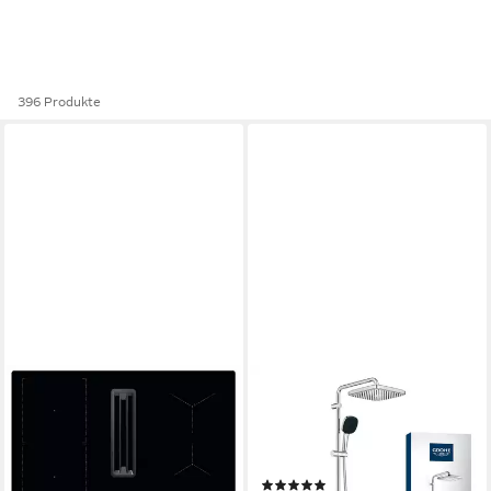
396 Produkte
AEG
GROHE
Induktions-Kochfeld
Duschsystem Vitalio Comfort
CCE84543CB, mit
250 Flex Duschsystem,
integriertem Dunstabzug /
chrom (26698001)
(1)
Muldenlüfter / Umluft / 80cm