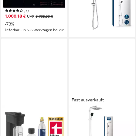
231,83 €
UVP
281,41 €
Produktdatenblatt
(7)
-18%
1.000,18 €
UVP
3.705,00 €
lieferbar - in 3-4 Werktagen bei dir
-73%
lieferbar - in 5-6 Werktagen bei dir
Fast ausverkauft
GROHE
GROHE
Wassersprudler Blue Fizz
Duschsystem Vitalio Comfort
Wassersprudler, Advanced
250 Flex Duschsystem,
Couple Set, schwarz
Quickfix, chrom (26986001)