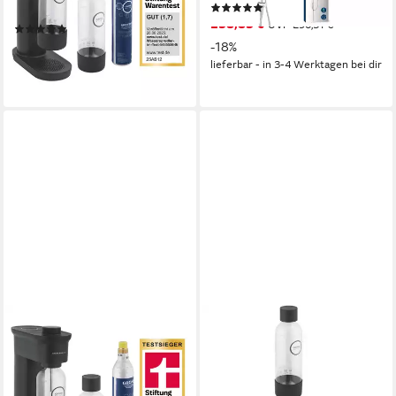
(1)
(31946K00)
238,83 €
UVP
290,31 €
(3)
174,53 €
UVP
217,00 €
-18%
lieferbar - in 3-4 Werktagen bei dir
-20%
lieferbar - in 3-4 Werktagen bei dir
GROHE
GROHE
Wassersprudler Blue Fizz
Wassersprudler Blue Fizz
Wassersprudler, Basic Couple
Ersatz-Wasserflasche,
Starter Set, schwarz
schwarz (41250K00)