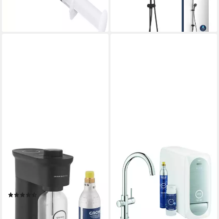
lieferbar - in 3-4 Werktagen bei dir
-25%
lieferbar - in 3-4 Werktagen bei dir
GROHE
GROHE
Wassersprudler Blue Fizz
Küchenarmatur Blue Home
Starter Set, weniger als 5%
Starterkit Spültischarmatur
nicht-ionisierte Tenside
mit C-Auslauf
(3)
ab 1.581,90 €
UVP
2.401,91 €
129,46 €
UVP
160,28 €
-34%
-19%
lieferbar - in 3-4 Werktagen bei dir