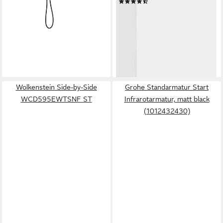
(25)
-30%
619,04 €
UVP
989,00 €
lieferbar - in 3-4 Werktagen bei dir
-37%
lieferbar - in 5-6 Werktagen bei dir
Wolkenstein Side-by-Side
Grohe Standarmatur Start
WCD595EWTSNF ST
Infrarotarmatur, matt black
(1012432430)