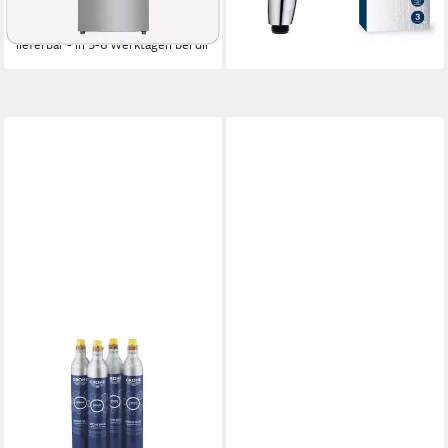
UVP
1.399,00 €
-52%
lieferbar - in 5-6 Werktagen bei dir
GROHE
GROHE
Wassersprudler Blue
Spültischarmatur
191,98 €
Starterset 425g CO²
UVP
245,34 €
Flaschen, 4 Stck. (40422000)
-22%
lieferbar - in 3-4 Werktagen bei dir