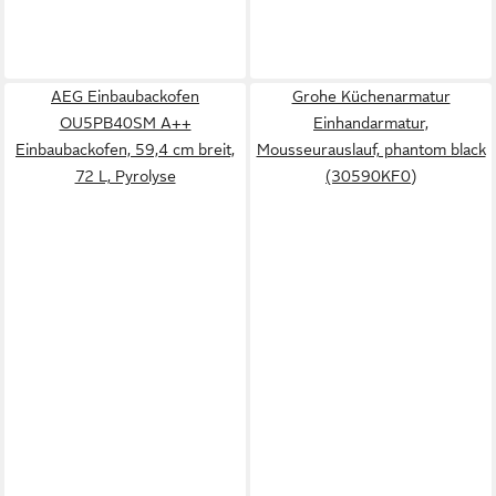
AEG Einbaubackofen
Grohe Küchenarmatur
OU5PB40SM A++
Einhandarmatur,
Einbaubackofen, 59,4 cm breit,
Mousseurauslauf, phantom black
72 L, Pyrolyse
(30590KF0)