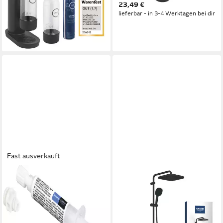
23,49 €
(31942K00)
lieferbar - in 3-4 Werktagen bei dir
152,00 €
UVP
180,01 €
-16%
lieferbar - in 3-4 Werktagen bei dir
Fast ausverkauft
GROHE
GROHE
Duschkorb Grohe
Duschsystem Vitalio Comfort
Montagekleber QuickGlue A1,
250 Flex Duschsystem,
2,5 ml für
schwarz (266982431)
15,62 €
339,82 €
UVP
450,26 €