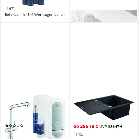
127,21 €
UVP
156,77 €
-19%
lieferbar - in 3-4 Werktagen bei dir
GROHE
GROHE
Küchenarmatur Blue Home
Küchenspüle K400, 50/78
Starterkit Spültischarmatur
cm, Einbauspüle mit
mit L-Auslauf
Abtropffläche 780 x 500 mm
(1)
ab 285,18 €
UVP
331,47 €
ab 1.689,25 €
UVP
2.401,91 €
-14%