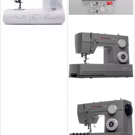
184,00 €
289,00 €
16,80 €
mtl. in 12 Raten
-36%
lieferbar - in 2-3 Werktagen bei dir
SINGER
Freiarm-Nähmaschine Denim
HD 6335M
32
Programme
(69)