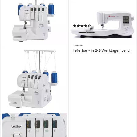
250
Programme
24
Nutzstiche
LED
Beleuchtung
(2)
995,00 €
1.469,00 €
28,89 €
mtl. in 48 Raten
-32%
lieferbar - in 2-3 Werktagen bei dir
BROTHER
Nähmaschine Overlock 2104D
LED
Beleuchtung