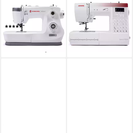
Nähmaschine Elite ME457
Nähmaschine Sewist 740DC
34
Programme
40
Programme
20
Nutzstiche
20
Nutzstiche
LED
Beleuchtung
LED
Beleuchtung
(1)
ab 599,00 €
729,00 €
ab 313,00 €
419,00 €
17,39 €
mtl. in 48 Raten
15,55 €
mtl. in 24 Raten
-18%
-25%
lieferbar - in 2-3 Werktagen bei dir
lieferbar - in 2-3 Werktagen bei dir
SINGER
JANOME