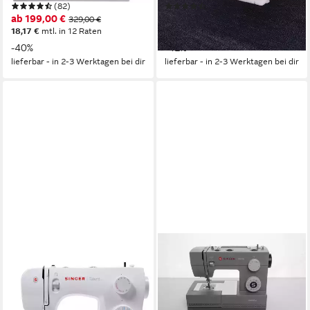
(82)
(150)
ab 199,00 €
ab 219,00 €
329,00 €
379,00 €
18,17 €
mtl. in 12 Raten
20,00 €
mtl. in 12 Raten
-40%
-42%
lieferbar - in 2-3 Werktagen bei dir
lieferbar - in 2-3 Werktagen bei dir
SINGER
Nähmaschine Talent 3323
23
Programme
12
Nutzstiche
LED
Beleuchtung