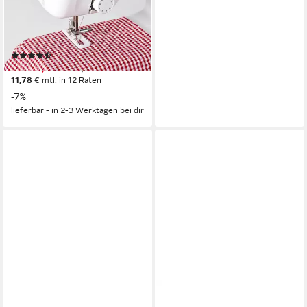
14
Programme
13
Nutzstiche
LED
Beleuchtung
(7)
ab 129,00 €
139,00 €
11,78 €
mtl. in 12 Raten
-7%
lieferbar - in 2-3 Werktagen bei dir
SINGER
JANOME