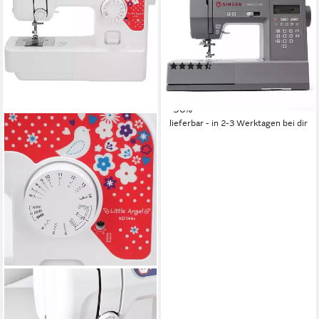
6705C
99
Programme
19
Nutzstiche
LED
Beleuchtung
(5)
419,00 €
599,00 €
15,03 €
mtl. in 36 Raten
-30%
lieferbar - in 2-3 Werktagen bei dir
BROTHER
Nähmaschine Brother Little
Angel KD144S