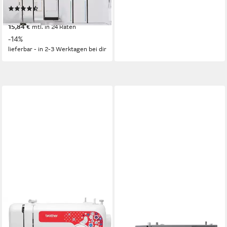
(17)
ab 319,00 €
369,00 €
15,84 €
mtl. in 24 Raten
-14%
lieferbar - in 2-3 Werktagen bei dir
SINGER
Nähmaschine Heavy Duty