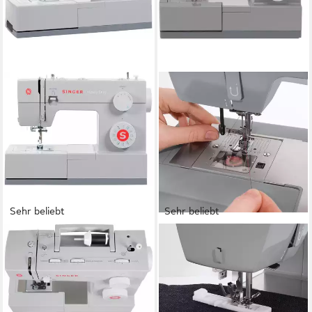
Sehr beliebt
Sehr beliebt
SINGER
SINGER
Nähmaschine Heavy Duty
Nähmaschine Heavy Duty
4423
4432
23
Programme
32
Programme
15
Nutzstiche
6
Nutzstiche