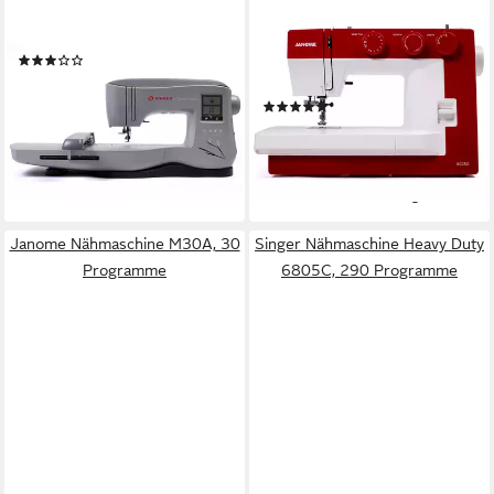
Stickmaschine Quantum
Nähmaschine 1522RD
Stylist EM 200
25
Programme
(1)
16
Nutzstiche
899,00 €
LED
Beleuchtung
1.259,00 €
26,10 €
mtl. in 48 Raten
(2)
-29%
319,00 €
369,00 €
15,84 €
mtl. in 24 Raten
lieferbar - in 2-3 Werktagen bei dir
-14%
lieferbar - in 2-3 Werktagen bei dir
Janome Nähmaschine M30A, 30
Singer Nähmaschine Heavy Duty
Programme
6805C, 290 Programme