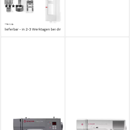
(91)
339,00 €
579,00 €
16,84 €
mtl. in 24 Raten
-41%
lieferbar - in 2-3 Werktagen bei dir
SINGER
SINGER
Nähmaschine Heavy Duty
Nähmaschine Quantum Stylist
6605C
9960
100
Programme
154
Programme