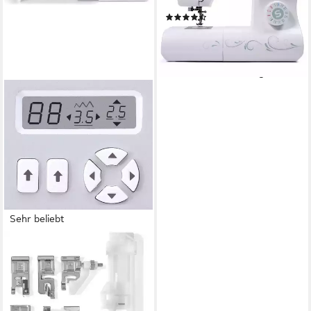
LED
Beleuchtung
(2)
178,00 €
259,00 €
16,26 €
mtl. in 12 Raten
-31%
lieferbar - in 2-3 Werktagen bei dir
Sehr beliebt
SINGER
Nähmaschine Patchwork
7285Q
98
Programme
9
Nutzstiche