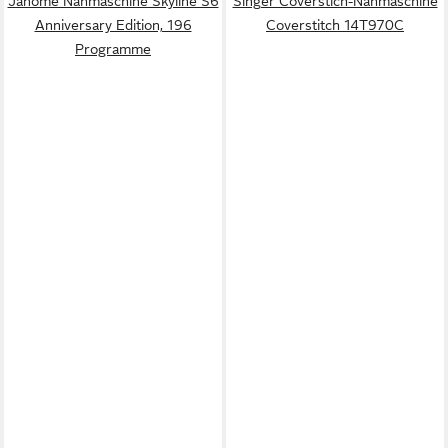
Janome Nähmaschine Skyline S6
Singer Coverstich-Nähmaschine
Anniversary Edition, 196
Coverstitch 14T970C
Programme