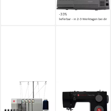
267,00 €
399,00 €
13,26 €
mtl. in 24 Raten
-33%
lieferbar - in 2-3 Werktagen bei dir
SINGER
SINGER
Overlock-Nähmaschine Heavy
Nähmaschine Heavy Duty
Duty 14HD854
Black 4432
LED
Beleuchtung
33
Programme
15
Nutzstiche
(8)