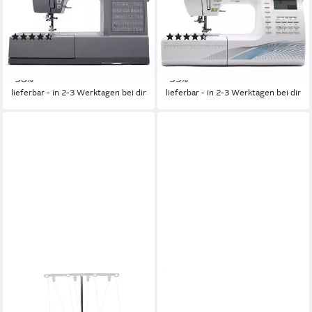
21
Nutzstiche
22
Nutzstiche
LED
Beleuchtung
LED
Beleuchtung
(9)
(3)
342,00 €
515,00 €
549,00 €
789,00 €
16,99 €
mtl. in 24 Raten
14,95 €
mtl. in 48 Raten
-38%
-35%
lieferbar - in 2-3 Werktagen bei dir
lieferbar - in 2-3 Werktagen bei dir
SINGER
Näh- und Stickmaschine
Legacy SE 300