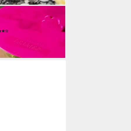
ausverkauft
HBLUME
chhaltedeckel FrischFIXX, mit
effekt
(4)
,95 €
rbar - in 3-4 Werktagen bei dir
+3