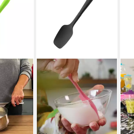
Verkratzen von
ächen
en bei dir