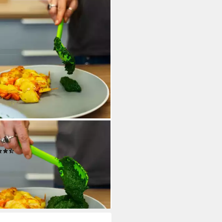
HBLUME
nlöffel S
(3)
2,95 €
rbar - in 3-4 Werktagen bei dir
+2