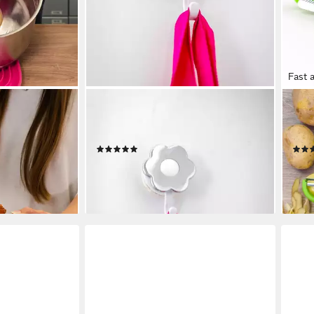
Fast 
KOCHBLUME
KOC
Dekohaken Blumenhaken S, mit
Spar
Saugnapf
Link
(4)
en bei dir
4,95 €
8,95
lieferbar - in 3-4 Werktagen bei dir
liefe