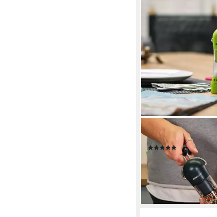
KOCHBLUME
Gewürzmühle, mit Sili
(5)
27,95 €
lieferbar - in 3-4 Werktag