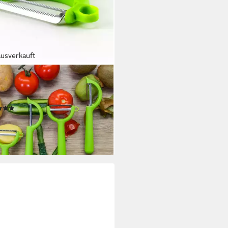
ausverkauft
HBLUME
schäler Y-Schäler Piranha, für
s- und Rechtshänder
(10)
 €
rbar - in 3-4 Werktagen bei dir
+1