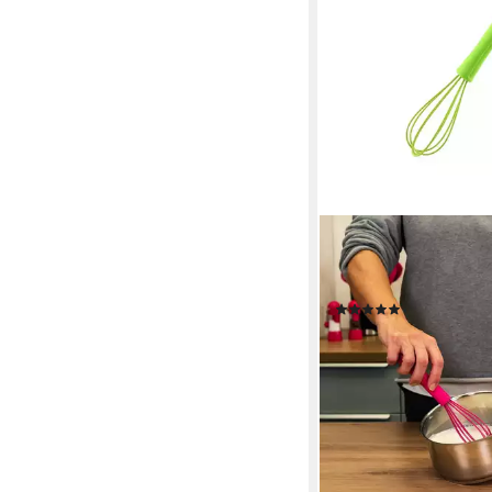
KOCHBLUME
Schneebesen S, Kein 
empfindlichen Oberfl
(12)
ab 9,95 €
lieferbar - in 3-4 Werktag
+2