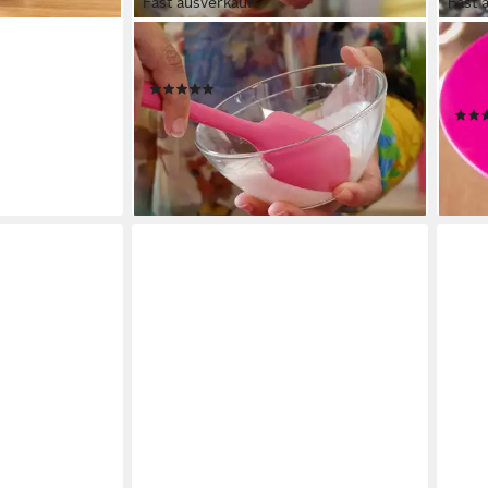
Fast ausverkauft
Fast 
KOCHBLUME
KOC
Servierlöffel Flexlöffel
Fris
(7)
Saug
ab 8,95 €
lieferbar - in 3-4 Werktagen bei dir
ab 3
liefe
+2