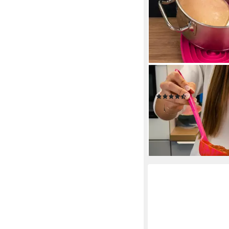
KOCHBLUME
Schöpflöffel S
(11)
ab 12,95 €
lieferbar - in 3-4 Werktag
+2