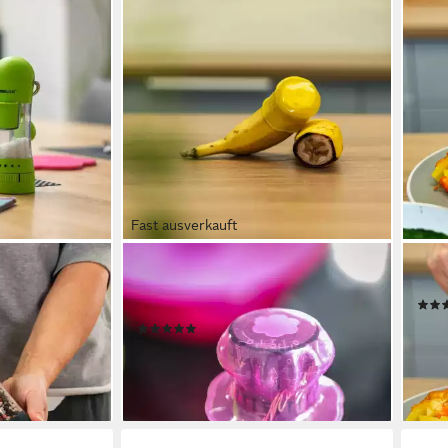
Fast ausverkauft
KOCHBLUME
KOC
konfuß
Frischhaltedeckel Stretch-ii,
Soße
verschließt luftdicht
ab 1
(5)
en bei dir
liefe
ab 2,95 €
lieferbar - in 3-4 Werktagen bei dir
+1