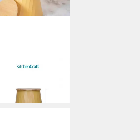
HENCRAFT
atsdose Vorratsdose
atsbehälter Frischhaltedosen
KitchenCraft gelb
5 €
29,95 €
%
rbar - in 2-3 Werktagen bei dir