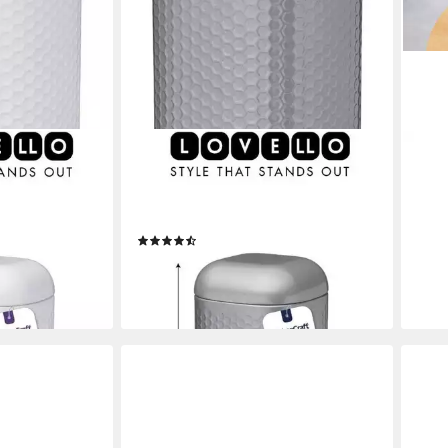
KITCHENCRAFT
KITC
ose
Vorratsdose Vorratsdose
Vorr
eedose
Vorratsbehälter Kaffeedose
Vorr
weiß
KitchenCraft Lovello grau
Set 
(2)
14,9
14,95 €
19,95 €
-50
-25%
liefe
en bei dir
lieferbar - in 2-3 Werktagen bei dir