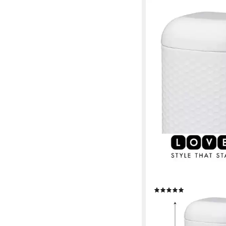
KITCHENCRAFT
Vorratsdose Vorratsd
Vorratsbehälter Zuck
KitchenCraft Lovello 
(1)
14,95 €
19,95 €
-25%
lieferbar - in 2-3 Werktag