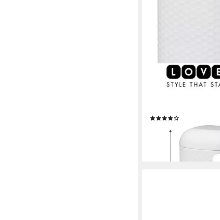
KITCHENCRAFT
Vorratsdose Vorratsd
Vorratsbehälter Kaff
KitchenCraft Lovello 
(4)
14,95 €
19,95 €
-25%
lieferbar - in 2-3 Werktag