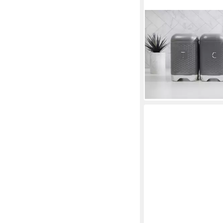
KITCHENCRAFT
Vorratsdose Vorratsd
Vorratsbehälter 3'er-
KitchenCraft Lovello 
29,95 €
49,95 €
-40%
lieferbar - in 2-3 Werktag