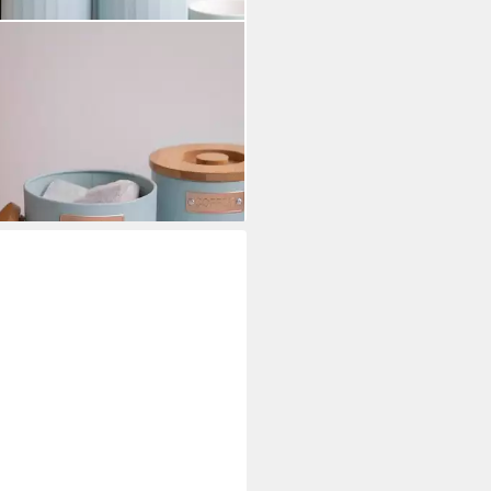
HENCRAFT
atsdose Vorratsdose
atsbehälter Frischhaltedosen
3-tlg. KitchenCraft
5 €
79,95 €
%
rbar - in 2-3 Werktagen bei dir