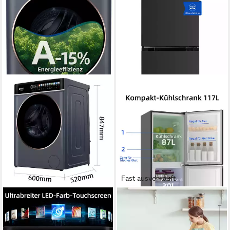
Fast ausverkauft
CHIQ
CHIQ
Waschmaschine LED-
Kühl-/Gefrierkombination Low
Touchscreen CW086581AX
Frost CBM117L42