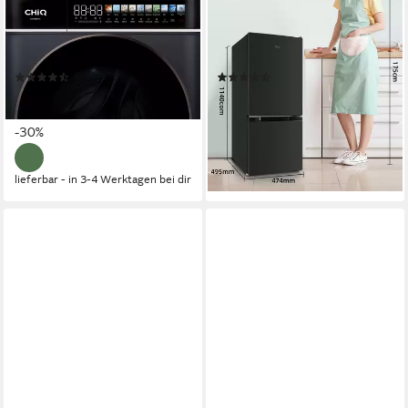
8 kg
Kapazität Waschen
47.4 x 114 x 49.5 cm
B/H/T
76 dB(A)
Betriebsgeräusch
87 l
Kapazität Kühlen
1400 U/min
Schleuderdrehzahl
30 l
Kapazität Frieren
Produktdatenblatt
Produktdatenblatt
(8)
(36)
ab 389,99 €
ab 269,99 €
UVP
559,99 €
UVP
499,99 €
19,37 €
mtl. in 24 Raten
13,41 €
mtl. in 24 Raten
-30%
-46%
lieferbar - in 3-4 Werktagen bei dir
lieferbar - in 3-4 Werktagen bei dir