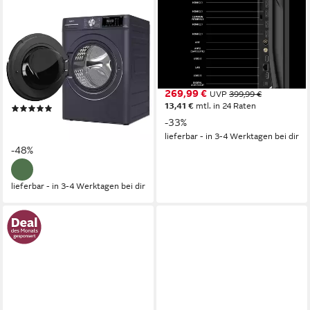
CHIQ
CHIQ
Waschmaschine Space Pro
U43QST QLED-Fernseher
CFL90-14586IM3XA
109 cm/43 Zoll
Diagonale
QLED
Bildschirmtechnologie
9 kg
Kapazität Waschen
4K Ultra HD
Auflösung
76 dB(A)
Betriebsgeräusch
1400 U/min
Schleuderdrehzahl
Produktdatenblatt
269,99 €
UVP
399,99 €
Produktdatenblatt
13,41 €
mtl. in 24 Raten
(4)
365,99 €
UVP
699,99 €
-33%
18,18 €
mtl. in 24 Raten
lieferbar - in 3-4 Werktagen bei dir
-48%
lieferbar - in 3-4 Werktagen bei dir