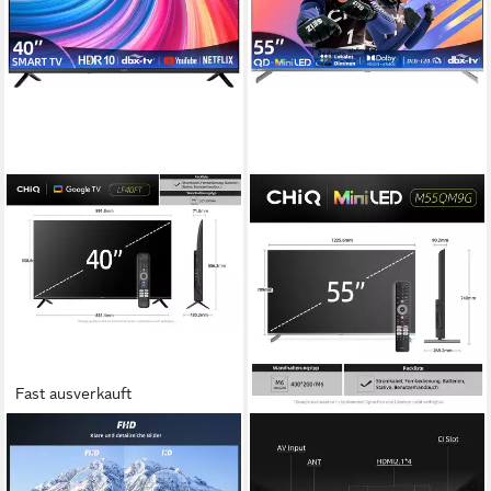
Fast ausverkauft
CHIQ
CHIQ
L40FT LED-Fernseher
M55QN9G Mini-LED-
Fernseher