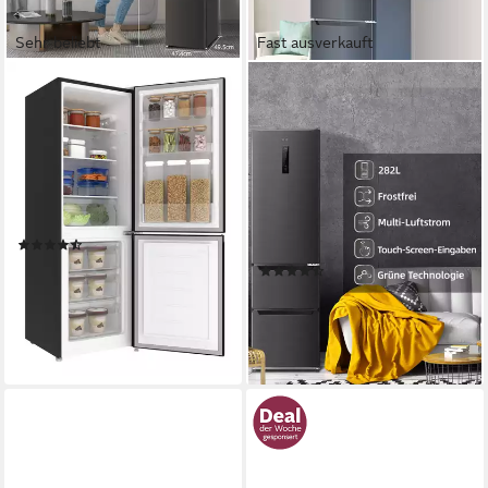
Sehr beliebt
Fast ausverkauft
CHIQ
CHIQ
Kühl-/Gefrierkombination
Kühl-/Gefrierkombination
CBM159LEBD
Optimal Frische+
CID282NEIBE
50 x 144 x 47 cm
B/H/T
109 l
Kapazität Kühlen
54 x 19.2 x 58.6 cm
B/H/T
48 l
Kapazität Frieren
197 l
Kapazität Kühlen
85 l
Kapazität Frieren
Produktdatenblatt
(49)
Produktdatenblatt
249,99 €
UVP
499,99 €
(11)
nur diesen Monat
449,99 €
UVP
789,99 €
22,83 €
mtl. in 12 Raten
16,15 €
mtl. in 36 Raten
-50%
-43%
lieferbar - in 3-4 Werktagen bei dir
lieferbar - in 3-4 Werktagen bei dir