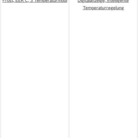
Frost, EEK C, 3 Temperaturmodi
Digitalanzeige, Intelligente
Temperaturregelung