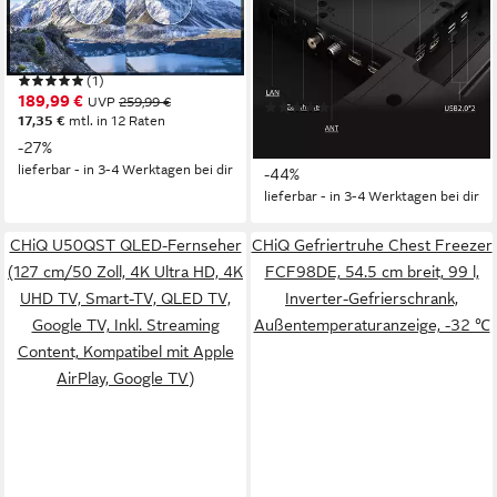
100 cm/40 Zoll
Diagonale
LED
Bildschirmtechnologie
139 cm/55 Zoll
Diagonale
Full HD(1920*1080)
Auflösung
QLED mini
Bildschirmtechnologie
4K Ultra HD
Auflösung
Produktdatenblatt
(1)
Produktdatenblatt
189,99 €
UVP
259,99 €
(1)
17,35 €
mtl. in 12 Raten
ab 449,99 €
UVP
799,99 €
-27%
16,15 €
mtl. in 36 Raten
lieferbar - in 3-4 Werktagen bei dir
-44%
lieferbar - in 3-4 Werktagen bei dir
CHiQ U50QST QLED-Fernseher
CHiQ Gefriertruhe Chest Freezer
(127 cm/50 Zoll, 4K Ultra HD, 4K
FCF98DE, 54.5 cm breit, 99 l,
UHD TV, Smart-TV, QLED TV,
Inverter-Gefrierschrank,
Google TV, Inkl. Streaming
Außentemperaturanzeige, -32 ℃
Content, Kompatibel mit Apple
AirPlay, Google TV)