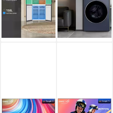
Produktdatenblatt
Produktdatenblatt
699,99 €
339,99 €
UVP
999,99 €
UVP
509,99 €
20,32 €
mtl. in 48 Raten
nur bis Dienstag
16,89 €
mtl. in 24 Raten
-30%
-33%
lieferbar - in 3-4 Werktagen bei dir
lieferbar - in 3-4 Werktagen bei dir