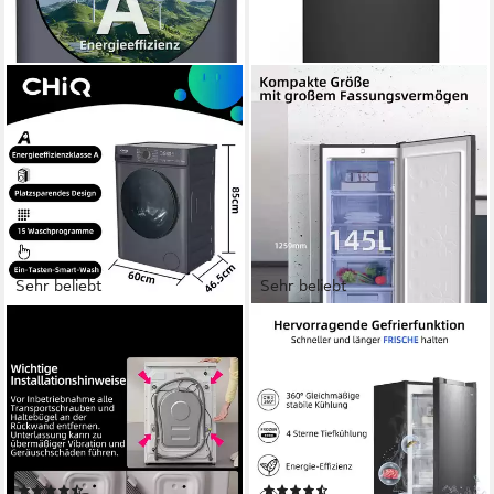
Sehr beliebt
Sehr beliebt
CHIQ
CHIQ
Waschmaschine SPACE PRO
Gefrierschrank Schneller
CW07123863AX
Gefrierschrank FSD160D4E
7 kg
Kapazität Waschen
54 x 131 x 55 cm
B/H/T
76 dB(A)
Betriebsgeräusch
145 l
Kapazität Gefrieren
1200 U/min
Schleuderdrehzahl
41 dB(A)
Betriebsgeräusch
Produktdatenblatt
Produktdatenblatt
(96)
(68)