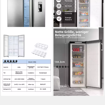
CHIQ
CHIQ
Side-by-Side KMRF630NESE
Gefrierschrank Kompakt
Gefrierschrank FSD166NE4E
91.2 x 177 x 70.4 cm
B/H/T
356 l
Kapazität Kühlen
54 x 144.3 x 59 cm
B/H/T
203 l
Kapazität Frieren
166 l
Kapazität Gefrieren
44 dB(A)
Betriebsgeräusch
Produktdatenblatt
(6)
Produktdatenblatt
649,99 €
UVP
1.290,99 €
(11)
18,87 €
mtl. in 48 Raten
ab 359,99 €
UVP
429,99 €
-50%
nur bis Dienstag
lieferbar - in 3-4 Werktagen bei dir
17,88 €
mtl. in 24 Raten
-16%
lieferbar - in 3-4 Werktagen bei dir