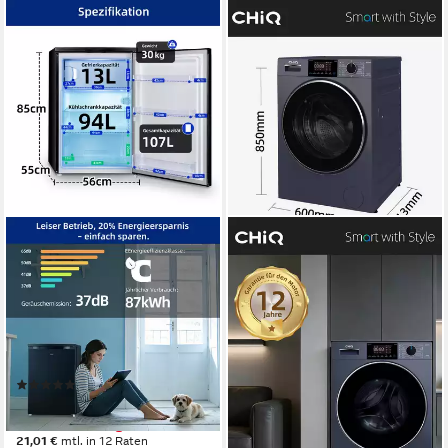
CHIQ
CHIQ
Table Top Kühlschrank
Waschmaschine Pure Flat
CTT107BC
Design CW8728X
54.9 x 84.5 x 55.6 cm
B/H/T
8 kg
Kapazität Waschen
94 l
Kapazität Kühlen
76 dB(A)
Betriebsgeräusch
13 l
Kapazität Frieren
1400 U/min
Schleuderdrehzahl
Produktdatenblatt
Produktdatenblatt
(4)
339,99 €
UVP
509,99 €
229,99 €
UVP
599,99 €
nur bis Dienstag
nur bis Dienstag
16,89 €
mtl. in 24 Raten
21,01 €
mtl. in 12 Raten