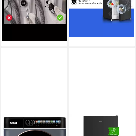
289,99 €
ab 289,99 €
UVP
499,99 €
UVP
579,99 €
14,40 €
mtl. in 24 Raten
nur diesen Monat
14,40 €
mtl. in 24 Raten
-50%
-42%
lieferbar - in 3-4 Werktagen bei dir
lieferbar - in 3-4 Werktagen bei dir