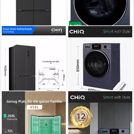
CHIQ
CHIQ
Multi Door Einbau
Waschmaschine Pure Flat
CCD460NGE
Design CW8728X
79 x 192 x 60 cm
B/H/T
8 kg
Kapazität Waschen
300 l
Kapazität Kühlen
76 dB(A)
Betriebsgeräusch
158 l
Kapazität Frieren
1400 U/min
Schleuderdrehzahl