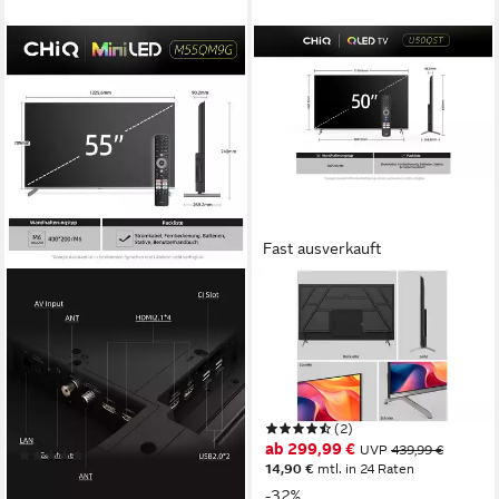
Fast ausverkauft
CHIQ
CHIQ
M55QN9G Mini-LED-
U50QST QLED-Fernseher
Fernseher
127 cm/50 Zoll
Diagonale
QLED
Bildschirmtechnologie
139 cm/55 Zoll
Diagonale
4K Ultra HD
Auflösung
QLED mini
Bildschirmtechnologie
4K Ultra HD
Auflösung
Produktdatenblatt
(2)
Produktdatenblatt
ab 299,99 €
UVP
439,99 €
(1)
14,90 €
mtl. in 24 Raten
ab 449,99 €
UVP
799,99 €
-32%
16,15 €
mtl. in 36 Raten