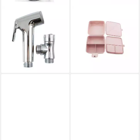
BAHAMA
BAHAMA
Waschbeckendusche
Lunchbox Multi Brot- und
Spraybrause mit Schlauch
Lunch Box mit Besteck,
120cm
Kunststoff, (1-tlg), mit Besteck
9,95 €
5,95 €
14,95 €
UVP
10,95 €
-33%
-46%
lieferbar - in 4-5 Werktagen bei dir
lieferbar - in 4-5 Werktagen bei dir
+3