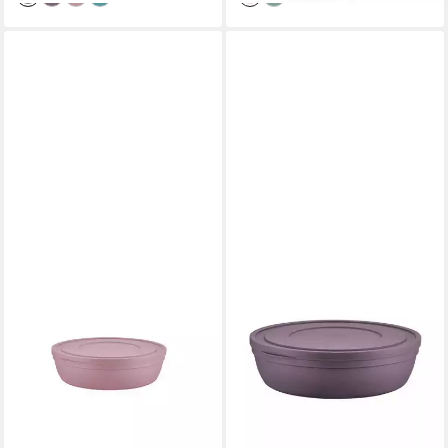
BAHAMA
BAHAMA
Aufbewahrungsdose Sandy (1
Aufbewahrungsdose Sandy (1
St), mit Deckel 1,0L,
St), mit Deckel 4,0L,
platzsparend & vielseitig
platzsparend & vielseitig
einsetzbar
einsetzbar
3,95 €
7,95 €
UVP
8,95 €
UVP
12,95 €
-56%
-39%
lieferbar - in 4-5 Werktagen bei dir
lieferbar - in 4-5 Werktagen bei dir