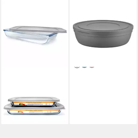
BAHAMA
Aufbewahrungsdose Sandy (1
St), mit Deckel 6,0L,
platzsparend & vielseitig
einsetzbar
9,95 €
UVP
14,95 €
-33%
lieferbar - in 4-5 Werktagen bei dir
BAHAMA
Auflaufform, Borosilikatglas,
(1-St), aus Borosilikatglas, mit
Deckel
ab 12,95 €
UVP
17,95 €
-28%
lieferbar - in 4-5 Werktagen bei dir