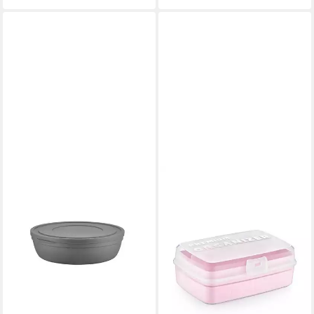
BAHAMA
BAHAMA
Aufbewahrungsdose Sandy (1
Lunchbox mit 2
St), mit Deckel 1,8L,
Einsatzfächern,
platzsparend & vielseitig
Aufbewahrungsbox mit
einsetzbar
Deckel, 2 L
4,95 €
5,95 €
UVP
9,95 €
UVP
10,95 €
-50%
-46%
lieferbar - in 4-5 Werktagen bei dir
lieferbar - in 4-5 Werktagen bei dir