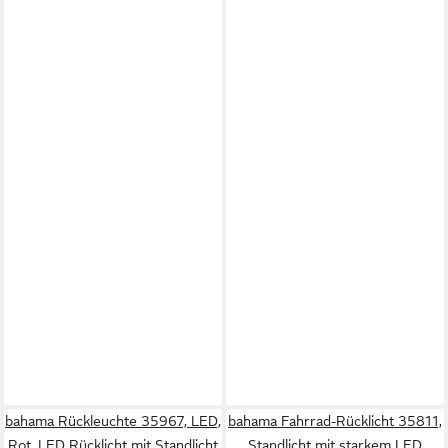
bahama Rückleuchte 35967, LED,
bahama Fahrrad-Rücklicht 35811,
Rot, LED Rücklicht mit Standlicht
Standlicht mit starkem LED