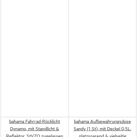
bahama Fahrrad-Rücklicht
bahama Aufbewahrungsdose
Dynamo, mit Standlicht &
Sandy (1 St), mit Deckel 0,5L,
Reflektor, StVZO zugelassen
platzsparend & vielseitig