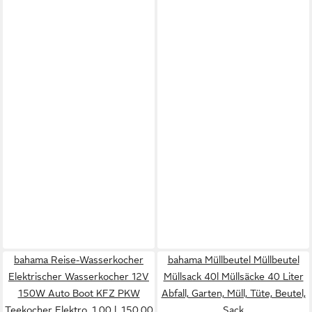
bahama Reise-Wasserkocher
bahama Müllbeutel Müllbeutel
Elektrischer Wasserkocher 12V
Müllsack 40l Müllsäcke 40 Liter
150W Auto Boot KFZ PKW
Abfall, Garten, Müll, Tüte, Beutel,
Teekocher Elektro, 1.00 l, 150.00
Sack