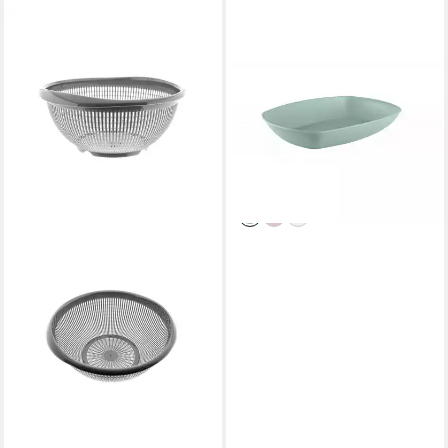
BAHAMA
Servierschale Ovale
Servierschale flache
Bauweise
spülmaschinengeeignet
2,95 €
3,95 €
-25%
lieferbar - in 4-5 Werktagen bei dir