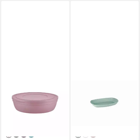
BAHAMA
BAHAMA
Aufbewahrungsdose Sandy (1
Servierschale Ovale
St), mit Deckel 2,8L,
Servierschale groß flache
platzsparend & vielseitig
Bauweise
einsetzbar
spülmaschinengeeignet
6,95 €
4,95 €
UVP
11,95 €
7,95 €
-42%
-38%
lieferbar - in 4-5 Werktagen bei dir
lieferbar - in 4-5 Werktagen bei dir