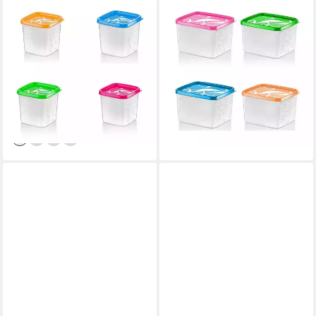
BAHAMA
BAHAMA
Aufbewahrungsdose Alaska (1
Aufbewahrungsdose Alaska (1
St), mit Schnell-Gefrier-
St), mit Schnell-Gefrier-
Funktion - Gefrierdose, 380
Funktion - Gefrierdose, 1100
ml
ml
1,95 €
2,95 €
UVP
6,95 €
UVP
7,95 €
-72%
-63%
lieferbar - in 4-5 Werktagen bei dir
lieferbar - in 4-5 Werktagen bei dir