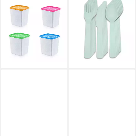
BAHAMA
BAHAMA
Aufbewahrungsdose Alaska (1
Besteck-Set Besteck
St), mit Schnell-Gefrier-
Mehrweg Party Camping
Funktion - Gefrierdose, 1850
Gabel Messer Löffel (1-tlg),
ml
Kunststoff, Plastik, Set
3,45 €
ab 9,77 €
UVP
8,45 €
lieferbar - in 4-5 Werktagen bei dir
-59%
lieferbar - in 4-5 Werktagen bei dir