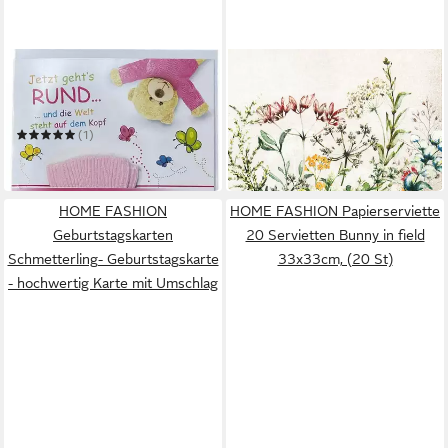
HOME FASHION
HOME FASHION
Glückwunschkarte Geburt,
Papierserviette 20
Wilkommen Baby Mädchen -
Servietten Wild Meadow -
3,45 €
Paar rosa Socken -
Wilde Blumenwiese 33x33cm
(1)
in 4-5 Werktagen bei dir
Grußkarten
1,29 €
in 3-4 Werktagen bei dir
HOME FASHION
HOME FASHION Papierserviette
Geburtstagskarten
20 Servietten Bunny in field
Schmetterling- Geburtstagskarte
33x33cm, (20 St)
- hochwertig Karte mit Umschlag