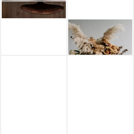
VILLEROY & BOCH
Untertasse Signature Anmut
Gold Teeuntertasse 15 cm
27,49 €
in 2-3 Werktagen bei dir