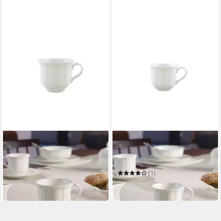
VILLEROY & BOCH
VILLEROY & BOCH
Tasse Manoir Kaffeetasse
Espressotasse Manoir
ab 19,90 €
Mokka-/Espressotasse
in 4-5 Werktagen bei dir
(1)
ab 18,90 €
in 4-5 Werktagen bei dir