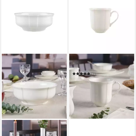
VILLEROY & BOCH
Tasse Manoir Kaffeebecher
(1)
ab 22,90 €
in 4-5 Werktagen bei dir
VILLEROY & BOCH
Salatschüssel Manoir