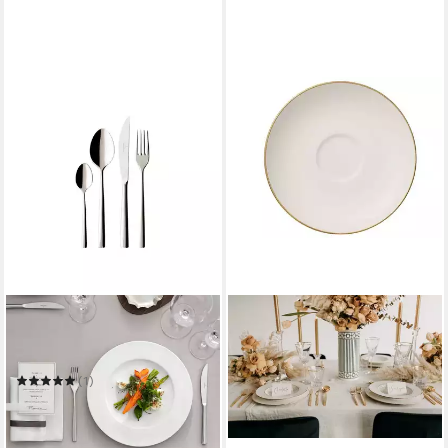
VILLEROY & BOCH
Besteck-Set Piemont
Tafelbesteck 4-teilig
(1)
ab 18,30 €
UVP
22,90 €
-20%
in 4-5 Werktagen bei dir