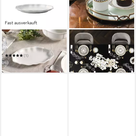
Fast ausverkauft
VILLEROY & BOCH
VILLEROY & BOCH SIGNATURE
Servierschüssel Manoir
Tasse MetroChic Becher mit
Beilagenschale
Henkel
ab 41,62 €
(1)
in 2-3 Werktagen bei dir
ab 41,90 €
in 4-5 Werktagen bei dir