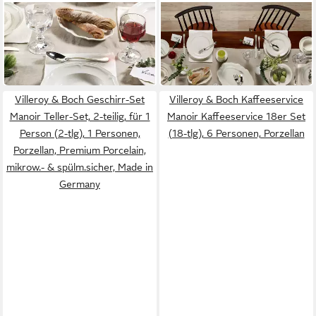
VILLEROY & BOCH
VILLEROY & BOCH
Suppenteller Manoir
Brotteller Manoir Brotteller
ab 25,90 €
Suppenteller 23cm
in 4-5 Werktagen bei dir
ab 30,90 €
in 4-5 Werktagen bei dir
Villeroy & Boch Geschirr-Set
Villeroy & Boch Kaffeeservice
Manoir Teller-Set, 2-teilig, für 1
Manoir Kaffeeservice 18er Set
Person (2-tlg), 1 Personen,
(18-tlg), 6 Personen, Porzellan
Porzellan, Premium Porcelain,
mikrow.- & spülm.sicher, Made in
Germany