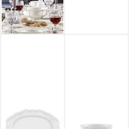
Schüssel rund
(1)
ab 37,94 €
UVP
68,90 €
-45%
in 4-5 Werktagen bei dir