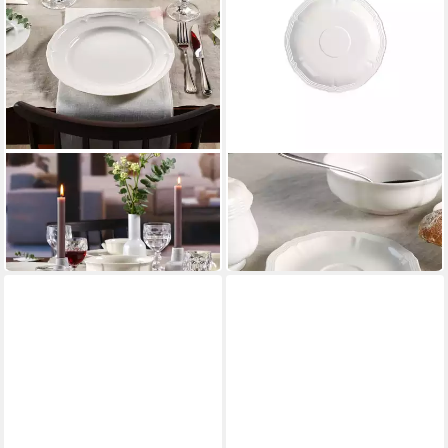
VILLEROY & BOCH
VILLEROY & BOCH
Speiseteller Manoir
Untertasse Manoir
Speiseteller
Kaffee-/Teeuntertasse 15cm
ab 30,90 €
ab 13,00 €
in 4-5 Werktagen bei dir
in 4-5 Werktagen bei dir