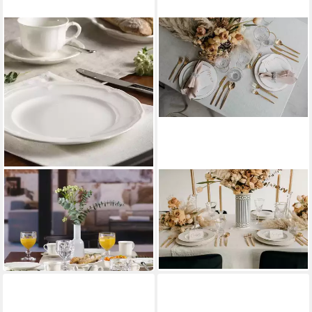
VILLEROY & BOCH
VILLEROY & BOCH
Frühstücksteller Manoir
Schale Signature Anmut Gold
Frühstücksteller
Dessertschale 13 cm
ab 13,79 €
36,25 €
UVP
28,90 €
in 2-3 Werktagen bei dir
-52%
in 4-5 Werktagen bei dir