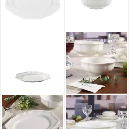
VILLEROY & BOCH
VILLEROY & BOCH
Servierplatte Manoir ovale
Müslischale Manoir
Platte 37cm
Dessertschale
ab 45,99 €
ab 26,90 €
UVP
83,90 €
in 4-5 Werktagen bei dir
-45%