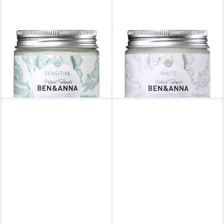
BEN & ANNA
BEN & ANNA
Zahnpasta Zahnpasta im Glas
Zahnpasta Zahnpasta im Glas
- Sensitive 100ml 6er Pack
- White 100ml 6er Pack
41,94 €
41,94 €
(69,90 €/ 1 l)
(69,90 €/ 1 l)
lieferbar - in 3-4 Werktagen bei dir
lieferbar - in 3-4 Werktagen bei dir