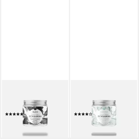
BEN & ANNA
BEN & ANNA
Körperpflegemittel Vegane
Körperpflegemittel Vegane
Naturkosmetik Zahnpasta im
Naturkosmetik Zahnpasta im
Glas - Black
Glas - Sensitive
(1)
(1)
ab 6,99 €
6,99 €
(69,90 €/ 1 l)
(69,90 €/ 1 l)
lieferbar - in 3-4 Werktagen bei dir
lieferbar - in 3-4 Werktagen bei dir