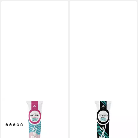
BEN & ANNA
BEN & ANNA
Zahnpasta Zahnpasta - Wild
Zahnpasta Zahnpasta - Black
Berry 75ml
75ml
(1)
ab 2,24 €
UVP
2,99 €
ab 2,24 €
UVP
2,99 €
(29,87 €/ 1 l)
(29,87 €/ 1 l)
-25%