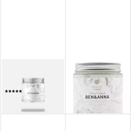
BEN & ANNA
BEN & ANNA
Körperpflegemittel Vegane
Zahnpasta Zahnpasta im Glas
Naturkosmetik Zahnpasta im
- White Fluoride 100ml
16,28 €
Glas - White
(162,80 €/ 1 l)
(1)
lieferbar - in 2-3 Werktagen bei dir
ab 6,99 €
(69,90 €/ 1 l)
lieferbar - in 3-4 Werktagen bei dir