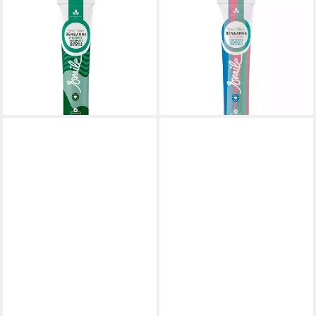
BEN & ANNA
BEN & ANNA
Zahnpasta Zahnpasta -
Zahnpasta Zahnpasta - Coco
Spearmint 75ml
Mania 75ml
2,24 €
2,99 €
UVP
2,99 €
UVP
3,99 €
(29,87 €/ 1 l)
(39,87 €/ 1 l)
-25%
-25%
lieferbar - in 3-4 Werktagen bei dir
lieferbar - in 3-4 Werktagen bei dir