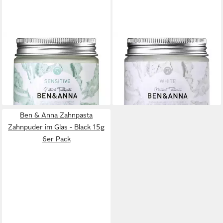
BEN & ANNA
BEN & ANNA
Zahnpasta Zahnpasta im Glas
Zahnpasta Zahnpasta im Glas
- Sensitive 100ml 2er Pack
- White 100ml 2er Pack
13,98 €
13,98 €
(69,90 €/ 1 l)
(69,90 €/ 1 l)
lieferbar - in 3-4 Werktagen bei dir
lieferbar - in 3-4 Werktagen bei dir
Ben & Anna Zahnpasta
Zahnpuder im Glas - Black 15g
6er Pack