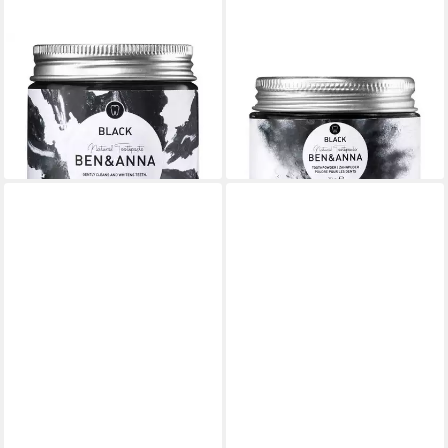
BEN & ANNA
BEN & ANNA
Zahnpasta Zahnpasta im Glas
Zahnpasta Zahnpuder im Glas
- Black 100ml 2er Pack
- Black 15g 2er Pack
13,98 €
13,98 €
(69,90 €/ 1 l)
(466,00 €/ 1 kg)
lieferbar - in 3-4 Werktagen bei dir
lieferbar - in 3-4 Werktagen bei dir