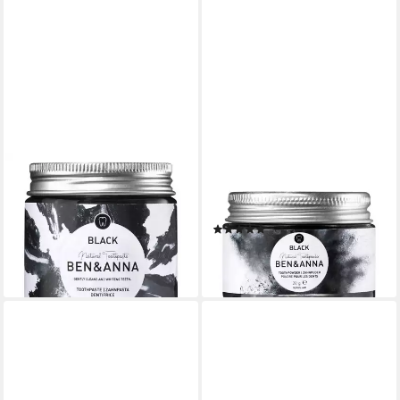
BEN & ANNA
BEN & ANNA
Zahnpasta Zahnpasta im Glas
Zahnpasta Zahnpuder im Glas
- Black 100ml 6er Pack
- Black 15g
(2)
41,94 €
6,99 €
(69,90 €/ 1 l)
lieferbar - in 3-4 Werktagen bei dir
(466,00 €/ 1 kg)
lieferbar - in 3-4 Werktagen bei dir