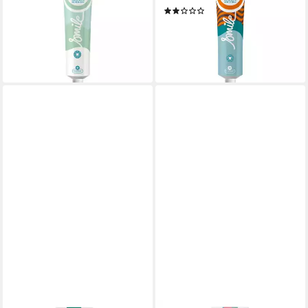
(1)
ab 2,99 €
2,22 €
UVP
3,99 €
(39,87 €/ 1 l)
lieferbar - in 3-4 Werktagen bei dir
(29,60 €/ 1 l)
-44%
lieferbar - in 3-4 Werktagen bei dir