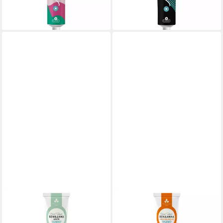
-25%
lieferbar - in 3-4 Werktagen bei dir
lieferbar - in 3-4 Werktagen bei dir
BEN & ANNA
BEN & ANNA
Zahnpasta Zahnpasta - White
Zahnpasta Zahnpasta -
75ml
Cinnamon Orange 75ml