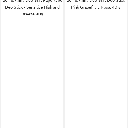
Ben & Anna Deo-Stift Papertube
Ben & Anna Deo-Stift Deo-Stick
Deo Stick - Sensitive Highland
Pink Grapefruit, Rosa, 40 g
Breeze 40g