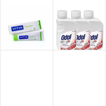
VITIS
ODOL
Zahnpasta
Mundspülung
21,91 €
Kieferorthopädische
(58,43 €/ 1 kg)
Zahnpasta
lieferbar - in 3-4 Werktagen bei dir
15,69 €
(156,90 €/ 1 l)
lieferbar - in 9-11 Werktagen bei
dir