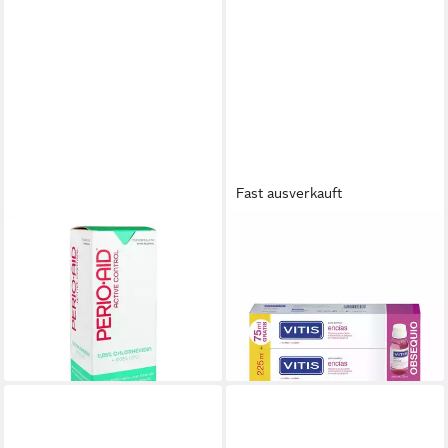
Fast ausverkauft
DENTAID GMBH
VITIS
Mundspülung PERIO AID
Zahnpasta GUMS toothpaste
Active Control Mundspülung,
with fluoride duo 2 x
ab 22,00 €
500 ml
(73,33 €/ 1 l)
14,49 €
lieferbar - in 9-11 Werktagen bei
(28,98 €/ 1 l)
dir
lieferbar - in 3-4 Werktagen bei dir