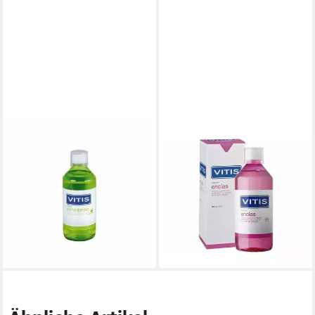
VITIS
VITIS
Mundspülung
Mundspülung encias colutorio,
Kieferorthopädie Colutorio
(Packung)
20,27 €
Apfel-Minze-Geschmack,
(40,54 €/ 1 l)
(Packung)
lieferbar - in 2-3 Werktagen bei dir
29,95 €
(29,95 €/ 1 l)
lieferbar - in 9-11 Werktagen bei
dir