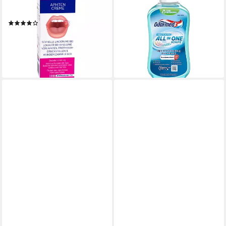
Mundwasser AphtoFix Plus
Mundspülung Odol-med3
Aphtencreme
Mundspülung All in One,
(4)
alkoholfreie Mundspülung,
11,10 €
500ml, (1-tlg)
(111,00 €/ 100 ml)
5,85 €
lieferbar - in 3-4 Werktagen bei dir
lieferbar - in 9-11 Werktagen bei
dir