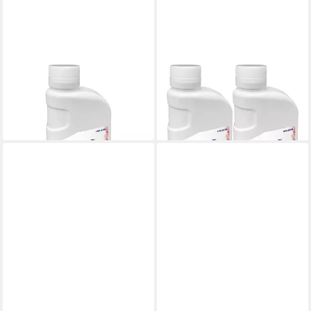
ODOL
ODOL
Mundspülung
Mundspülung
7,30 €
14,60 €
(58,40 €/ 1 l)
(58,40 €/ 1 l)
lieferbar - in 3-4 Werktagen bei dir
lieferbar - in 3-4 Werktagen bei dir