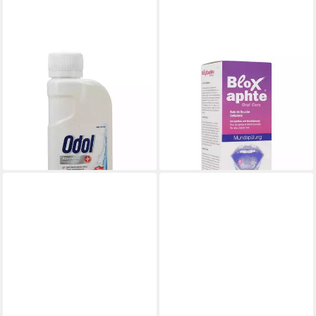
ODOL
DR. GERHARD MANN
Mundspülung MUNDWASSER
Mundspülung BLOXAPHTE
Plus
Oral Care Mundspülung, 100
11,79 €
ml
(94,32 €/ 1 l)
14,89 €
lieferbar - in 3-4 Werktagen bei dir
(148,90 €/ 1 l)
lieferbar - in 3-4 Werktagen bei dir