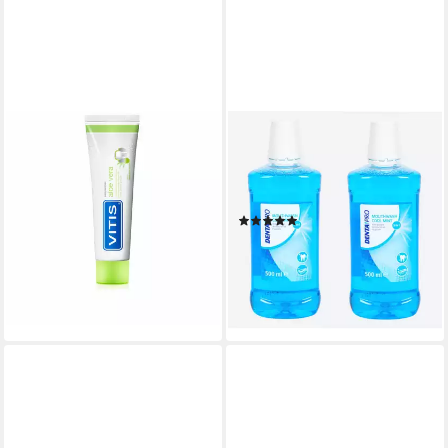
VITIS
SPECTRUM
Zahnpasta ALOE VERA pasta
Mundwasser 2 x 500 ml
dentífrica #Manzana menta
Dentapro Mundwasser 3in1,
ab 8,24 €
(2-tlg)
(82,40 €/ 1 l)
(1)
lieferbar - in 9-11 Werktagen bei
5,95 €
UVP
7,95 €
dir
-25%
lieferbar - in 5-6 Werktagen bei dir