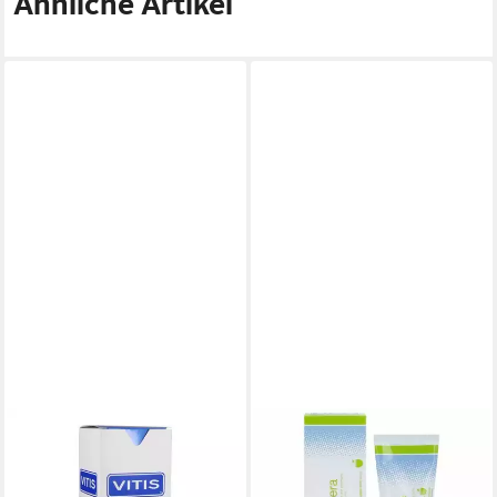
Ähnliche Artikel
DENTAID GMBH
VITIS
Mundspülung VITIS
Zahnpasta pasta
ab 11,76 €
SENSITIVE Mundspülung,