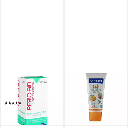
DENTAID GMBH
VITIS
Mundspülung PERIO AID
Zahnpasta KIDS Zahnpasta-
Active Control Mundspülung,
Gel mit Fluorid #Kirsche
12,67 €
150 ml
(253,40 €/ 1 l)
(2)
lieferbar - in 9-11 Werktagen bei
9,99 €
dir
(66,60 €/ 1 l)
lieferbar - in 3-4 Werktagen bei dir