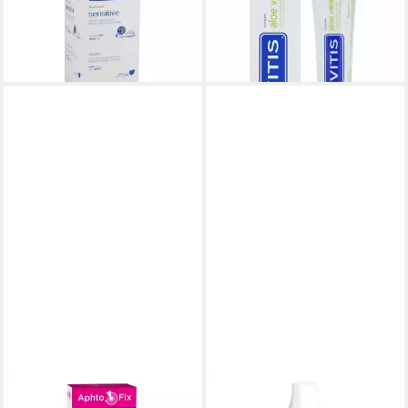
(78,40 €/ 1 l)
500 ml
lieferbar - in 9-11 Werktagen bei
14,89 €
dir
(29,78 €/ 1 l)
lieferbar - in 3-4 Werktagen bei dir
MEDOSAN
ODOL