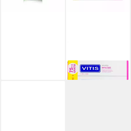
VITIS
Zahnpasta GUMS toothpaste
with fluoride duo 2 x
27,11 €
(90,37 €/ 1 l)
lieferbar in 2 Wochen