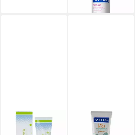
(40,54 €/ 1 l)
in 2-3 Werktagen bei dir