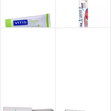
Zahnpasta VITIS orthodontic
Zahnbürste
6,17 €
Zahnpasta, 100 ml
in 4-5 Werktagen bei dir
11,99 €
(119,90 €/ 1 l)
in 4-5 Werktagen bei dir