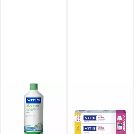
VITIS
Mundspülung ALOE VERA
mouthwash
24,94 €
(24,94 €/ 1 l)
lieferbar in 2 Wochen