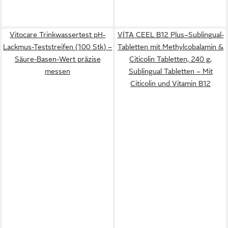
Vitocare Trinkwassertest pH-
VİTA CEEL B12 Plus–Sublingual-
Lackmus-Teststreifen (100 Stk) –
Tabletten mit Methylcobalamin &
Säure-Basen-Wert präzise
Citicolin Tabletten, 240 g,
messen
Sublingual Tabletten – Mit
Citicolin und Vitamin B12