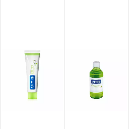
VITIS
Zahnpasta ALOE VERA pasta
dentífrica #Manzana menta
13,85 €
(138,50 €/ 1 l)
lieferbar in 2 Wochen