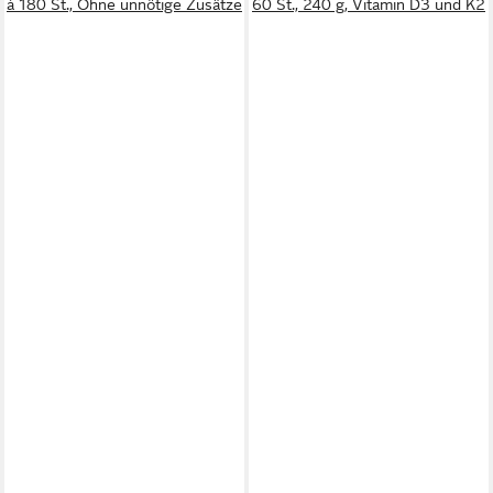
à 180 St., Ohne unnötige Zusätze
60 St., 240 g, Vitamin D3 und K2