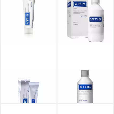
VITIS
VITIS
Zahnpasta blanqueadora
Zahnpasta blanquead.
pasta
colutorio
17,43 €
21,23 €
(174,30 €/ 1 l)
(42,46 €/ 1 l)
lieferbar in 2 Wochen
lieferbar in 2 Wochen