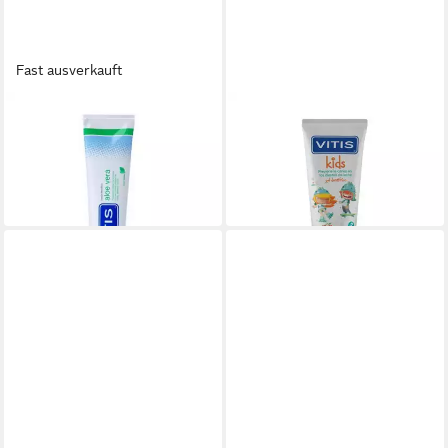
Fast ausverkauft
VITIS
VITIS
Zahnpasta pasta
Zahnpasta KIDS Zahnpasta-
16,02 €
Gel mit Fluorid #Kirsche
(106,80 €/ 1 l)
12,67 €
lieferbar in 2 Wochen
(253,40 €/ 1 l)
lieferbar in 2 Wochen