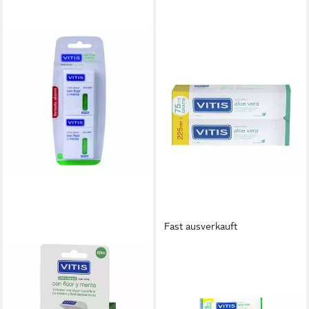
Fast ausverkauft
VITIS
Zahnpasta ALOE VERA
Zahnpasta-Duo #Minze 2 x
22,16 €
(73,87 €/ 1 l)