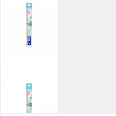
VITIS
Zahnbürste BABY-
Zahnbürste 1 u
12,73 €
lieferbar in 2 Wochen