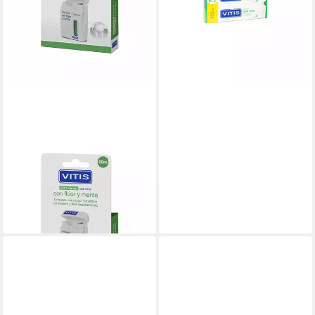
lieferbar in 2 Wochen
VITIS
Zahnseide Dental Tape mit
Fluorid und Minze 2x50m
17,73 €
lieferbar in 2 Wochen