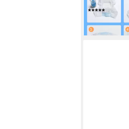
Weiblich Welpen Train
(3)
ab 11,99 €
UVP
25,99 €
-54%
lieferbar - in 2-3 Werktag