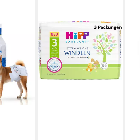
HIPP
HUGG
Windeln Babysanft Windeln Midi 3
Wind
Vorratsbox (108-St)
Schw
ab 34,99 €
kg), 
lieferbar - in 2-3 Werktagen bei dir
11,4
liefe