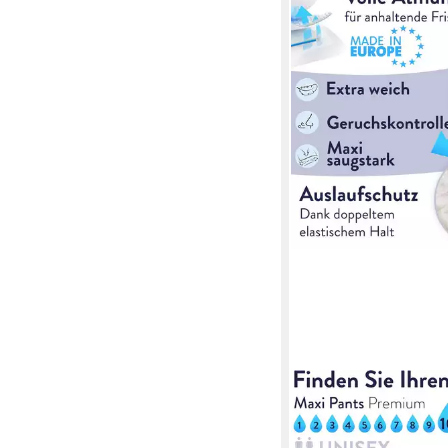
HARMONY CARE
Windeln für Erwachse
Windelhosen für Erwa