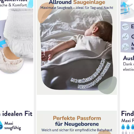
HINZLING
HAR
ne - MAXI
Stoffwindeln Allround Saugeinlage –
Wind
chsene -
Stoffwindel Einlagen aus Bio
Wind