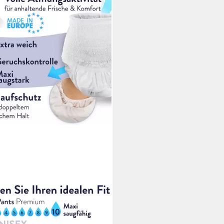
MONY CARE
eln für Erwachsene - MAXI
elhosen für Erwachsene -