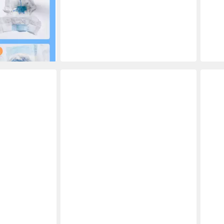
ing Windeln
en bei dir