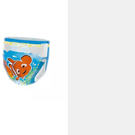
IES
eln Little Swimmers Baby-
immwindeln, Größe 2-3 (3-8
20 St.
9 €
rbar - in 2-3 Werktagen bei dir