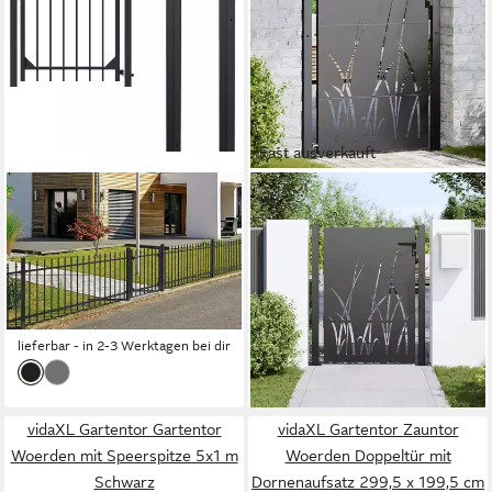
Fast ausverkauft
ALBERTS
VIDAXL
Zauneinzeltür Chaussee,
Gartentor Gartentor 110 x
Breite: 96,5 cm, Höhe: 100
155 cm Pulverbeschichteter
und 120 cm, versch. Farben
Stahl Abschließbar
ab 449,43 €
ab 239,99 €
UVP
529,00 €
lieferbar - in 5-6 Werktagen bei dir
-15%
lieferbar - in 2-3 Werktagen bei dir
vidaXL Gartentor Gartentor
vidaXL Gartentor Zauntor
Woerden mit Speerspitze 5x1 m
Woerden Doppeltür mit
Schwarz
Dornenaufsatz 299,5 x 199,5 cm