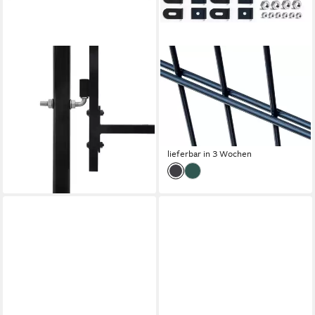
VIDAXL
FISCHER UND ADAMEK
Gartentor Doppeltür-
Gartentor Gartentor BASIC
Gartentor Woerden mit
Zauntor Gartenpforte, (Breite:
Speerspitze 400 x 174,5 cm
1000 Höhe: 800), inkl
228,99 €
Schließzylinder, 3 Schlüssel
lieferbar - in 5-6 Werktagen bei dir
ab 166,99 €
lieferbar in 3 Wochen