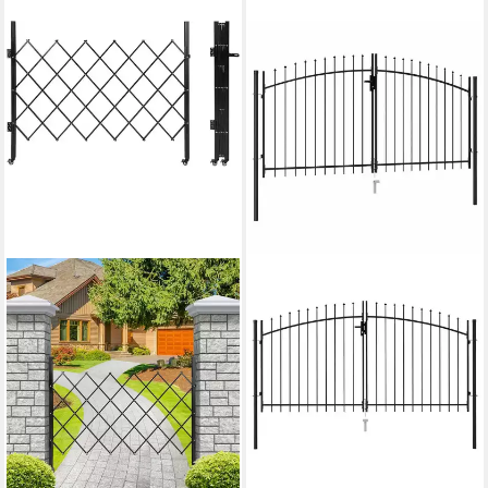
GARVEEMORE
Gartentor Faltbare Gartentür
Zauntür mit 360°-Rollräder
Zauntor
79,99 €
UVP
239,99 €
-67%
lieferbar - in 4-5 Werktagen bei dir