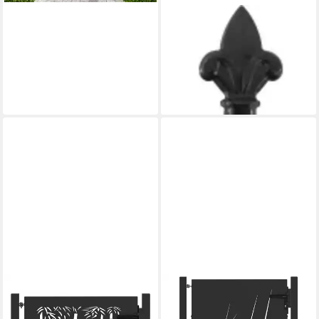
VIDAXL
Gartentor Zauntor Woerden
Doppeltür mit Dornenaufsatz
299,5 x 199,5 cm
228,99 €
lieferbar - in 5-6 Werktagen bei dir