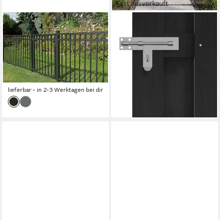
Fast ausverkauft
ALBERTS
VIDAXL
Zauneinzeltür Circle, Breite:
Gartentor Gartentor 100 x
96,5 cm, Höhe: 100 und 120
180 cm WPC und Aluminium
cm, versch. Farben
Schwarz
ab 470,35 €
ab 174,99 €
UVP
529,00 €
lieferbar - in 5-6 Werktagen bei dir
-11%
lieferbar - in 2-3 Werktagen bei dir