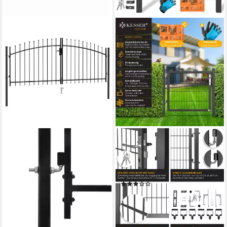
VIDAXL
KESSER
Gartentor Zauntor Woerden
Gartentor, Gartentor Premium
Doppeltür mit Dornenaufsatz
Gartentür aus Metall
299,5 x 174,5 cm
verzinktem Stahl
(1)
ab 185,99 €
139,80 €
lieferbar - in 5-6 Werktagen bei dir
lieferbar - in 4-5 Werktagen bei dir