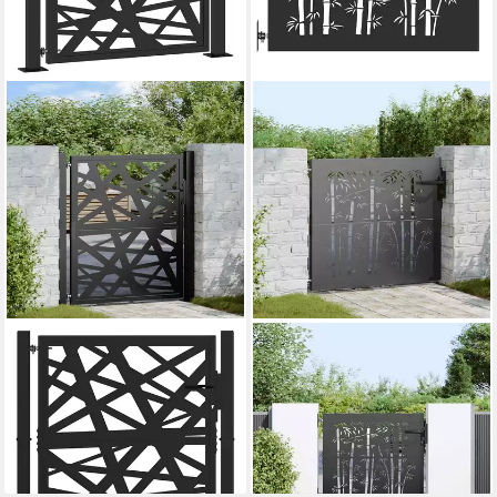
VIDAXL
VIDAXL
Gartentor Gartentor Schwarz
Gartentor Gartentor 85 x 100
100x100 cm Stahl Lichtdesign
cm Pulverbeschichteter Stahl
ab 173,99 €
Abschließbar
lieferbar - in 5-6 Werktagen bei dir
ab 159,99 €
lieferbar - in 5-6 Werktagen bei dir