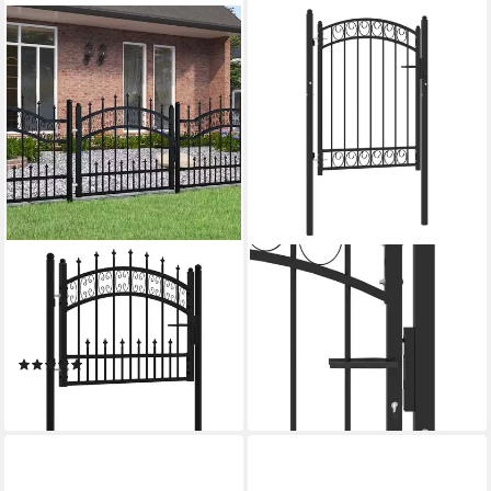
VIDAXL
VIDAXL
Gartentor Gartentor KAMPEN
Gartentor Zauntor EMMEN
mit Speerspitze Schwarz 103
mit Bogenabschluss Stahl 100
x 75 cm Stahl
x 98,5 cm Schwarz
(1)
ab 175,99 €
141,99 €
lieferbar - in 5-6 Werktagen bei dir
lieferbar - in 5-6 Werktagen bei dir