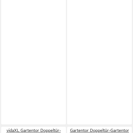
vidaXL Gartentor Doppeltür-
Gartentor Doppeltür-Gartentor