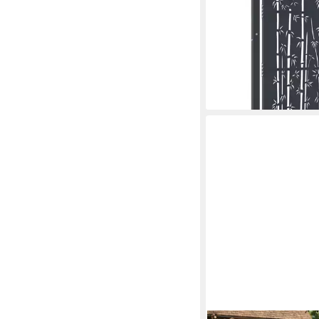
ab 236,99 €
lieferbar - in 4-5 Werktag