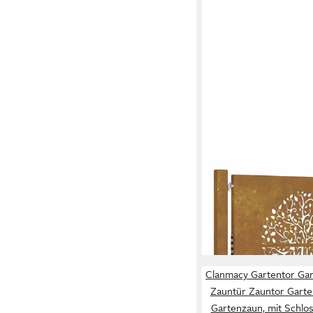
VIDAXL
Gartentor Gartentor 
Cortenstahl Baumdesi
ab 165,99 €
lieferbar - in 4-5 Werktag
Clanmacy Gartentor Gar
Zauntür Zauntor Garte
Gartenzaun, mit Schlos