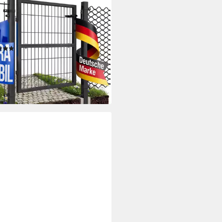
OX
entor Gartentor Gartentür
tür Zauntor Pforte Anthrazit
m Quadratrohr
(1)
99 €
UVP
142,99 €
%
rbar - in 2-3 Werktagen bei dir