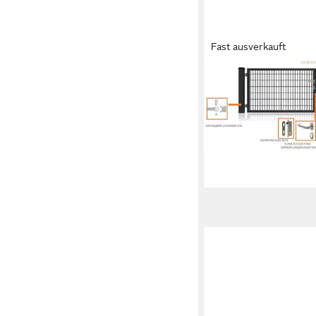
Fast ausverkauft
FISCHER UND ADAMEK
Gartentor Doppelflügel
Pfosten 3 Schlüssel Sc
Anthrazit
ab 983,99 €
lieferbar in 3 Wochen