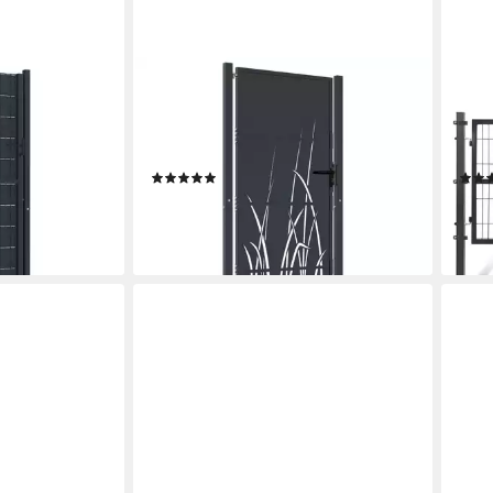
VIDAXL
CLA
C und Stahl
Gartentor 100 x 175 cm Gartentor
Gart
t
Anthrazit 105x180 cm Stahl Gras-
Dopp
Design Abschlie
Anth
en bei dir
(1)
ab 420,99 €
99,9
lieferbar - in 4-5 Werktagen bei dir
-50
liefe