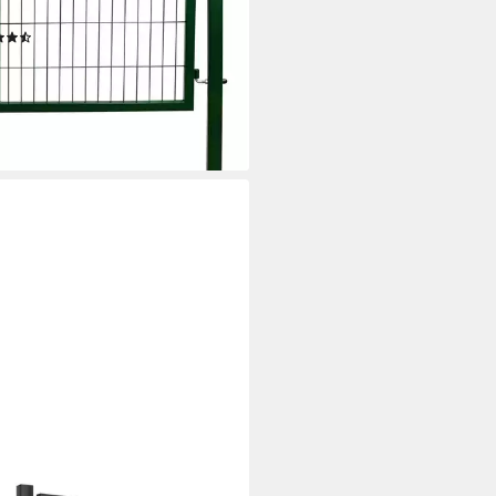
razit Grün
(7)
4,90 €
UVP
123,37 €
%
rbar - in 2-3 Werktagen bei dir