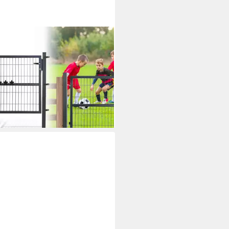
NMACY
entor 120CM Gartentor
elstabmatten Gartentor
razit
(1)
9 €
UVP
199,80 €
%
rbar - in 5-6 Werktagen bei dir