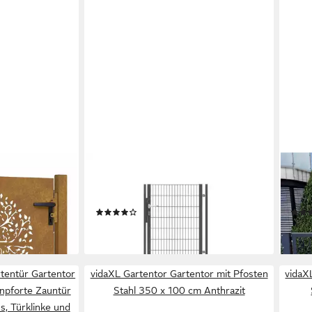
FISCHER UND ADAMEK
SRM 
100x75 cm
Gartentor Gartentor, (inkl 2 Pfosten
Zaun
gn
3 Schlüssel Schließer), Anthrazit
200
(1)
ab 286,99 €
579,
en bei dir
lieferbar in 3 Wochen
liefe
tentür Gartentor
vidaXL Gartentor Gartentor mit Pfosten
vidaX
npforte Zauntür
Stahl 350 x 100 cm Anthrazit
s, Türklinke und