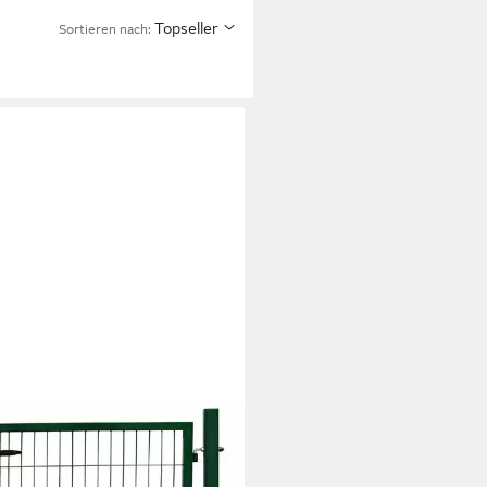
Topseller
Sortieren nach:
OX
entor Gartentor Gartentür
tür Zauntor Gartenpforte