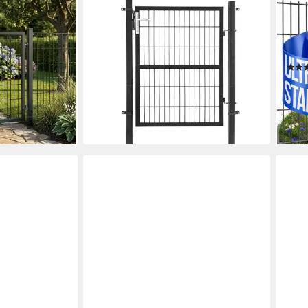
ESTEXO
V2A
matten
Gartentor Gartentür Zauntür 1,00 m
Gart
- Anthrazit,
Gartenpforte Hoftor inkl. Pfosten
Zaun
Anthrazit
100c
89,95 €
l
UVP
219,95 €
109,
-59%
0 €
-23
lieferbar - in 3-4 Werktagen bei dir
liefe
en bei dir