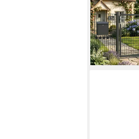
HOME DELUXE
Gartentor Doppelstab
Gartentor PORTARIUS 
aus feuerverzinktem,
rostbeständigem Stah
(31)
ab 119,00 €
UVP
249,0
-52%
lieferbar - in 5-6 Werktag