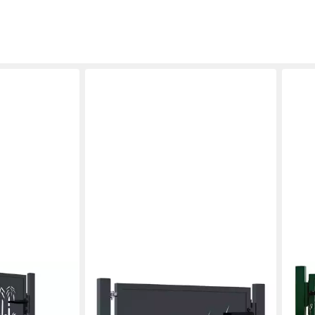
VIDAXL
V2A
nthrazit
Gartentor Gartentor Anthrazit
Gart
mbus-Design
100x100 cm Stahl Gras-Design
Zaun