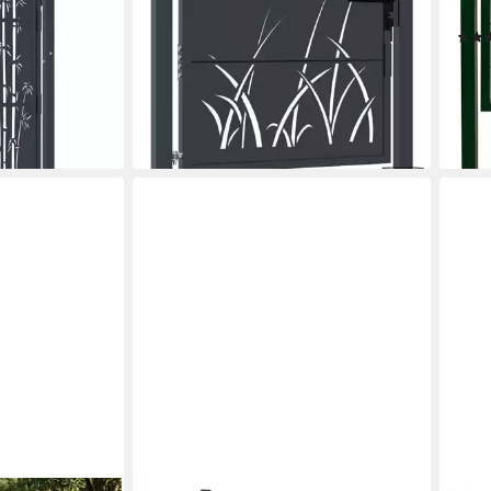
ab 291,99 €
Anth
en bei dir
lieferbar - in 4-5 Werktagen bei dir
ab 9
-23
liefe