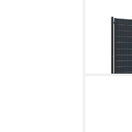
VIDAXL
Gartentor, Zauntor PV
100x164 cm Anthrazi
267,23 €
lieferbar - in 4-5 Werktag