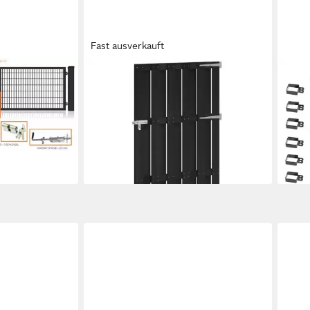
Fast ausverkauft
VIDAXL
CLA
tor, (inkl 2
Gartentor Gartentor 100 x 180 cm
Gart
hließer),
WPC und Aluminium Schwarz
Dopp
ab 178,99 €
Anth
lieferbar - in 4-5 Werktagen bei dir
79,9
-56
liefe