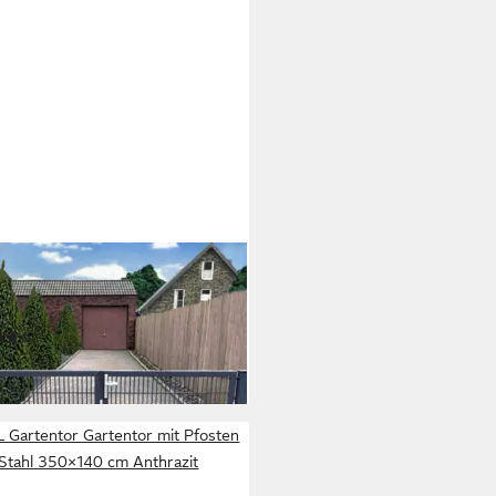
DESIGN
doppeltür Einfahrtstor Anthrazit
cm x 143cm
(1)
95 €
rbar in 4 Wochen
L Gartentor Gartentor mit Pfosten
Stahl 350×140 cm Anthrazit