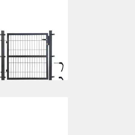
NMACY
entor 100CM Gartentor
elstabmatten Gartentor
razit
9 €
UVP
179,80 €
%
rbar - in 5-6 Werktagen bei dir