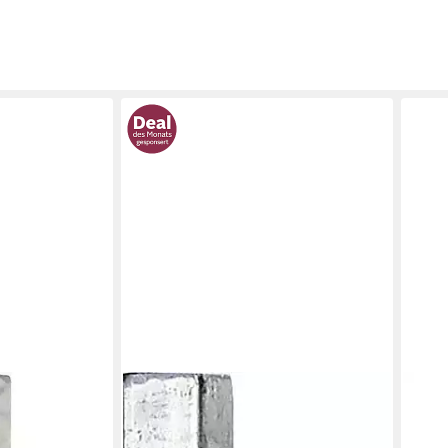
ALBERTS
ALBE
l
Zaunpfosten
Zaun
ab 19,99 €
25,9
UVP
54,99 €