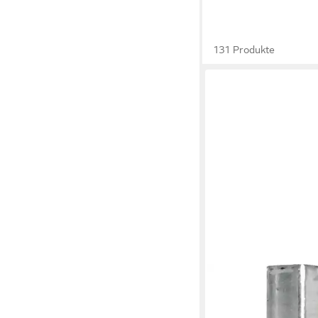
131 Produkte
ALBERTS
Zaunpfosten Universa
25,92 €
UVP
46,49 €