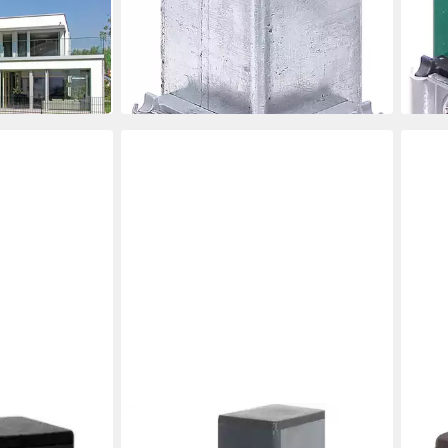
ALBE
abmattenzaun
Eckp