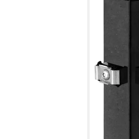
ab 61,44 €
in 2-3 Werktagen bei dir