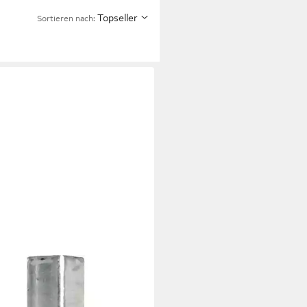
Topseller
Sortieren nach:
RTS
pfosten Universal
2 €
UVP
46,49 €