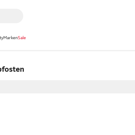
ty
Marken
Sale
pfosten