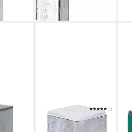
nur diesen Monat
-44%
-64%
in 2-3
in 2-3 Werktagen bei dir
ALBERTS
(1)
ALBE
Eckpfosten Doppelstabmattenzaun
Eckp
ab 65,49 €
ab 63
in 2-3 Werktagen bei dir
liefer