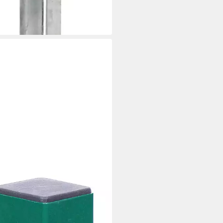
 Werktagen bei dir
RTS
fosten Doppelstabmattenzaun
,13 €
bar in 3 Wochen