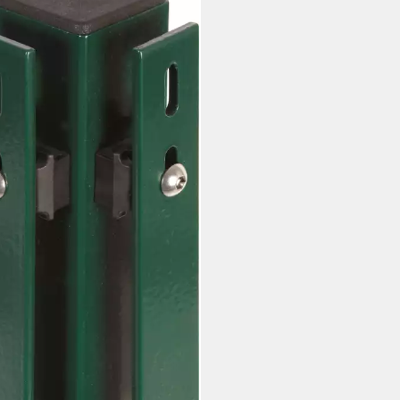
99 €
 Werktagen bei dir
razit