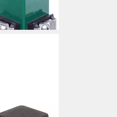
RTS
fosten