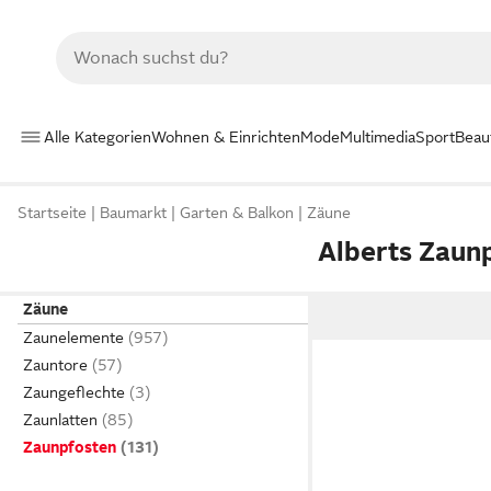
Alle Kategorien
Wohnen & Einrichten
Mode
Multimedia
Sport
Beau
Startseite
Baumarkt
Garten & Balkon
Zäune
Alberts Zaun
Zäune
Zaunelemente
Zauntore
Zaungeflechte
Zaunlatten
Zaunpfosten