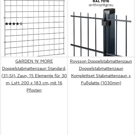
VIDAXL
ROYSSON
Gartenzaun Gartenzaun Set
Doppelstabmattenzaun
77,5x64 cm Grün, (1-St)
Doppelstabmattenzaun
(2)
Komplettset Stabmattenzaun
ab 51,99 €
+ Fußplatte (1430mm)
(13,43 €/ 1 m)
ab 228,00 €
lieferbar - in 5-6 Werktagen bei dir
lieferbar - in 9-11 Werktagen bei
dir
GARDEN 'N' MORE
Roysson Doppelstabmattenzaun
Doppelstabmattenzaun Standard,
Doppelstabmattenzaun
(31-St), Zaun, 15 Elemente für 30
Komplettset Stabmattenzaun +
m, LxH: 200 x 183 cm, mit 16
Fußplatte (1030mm)
Pfosten