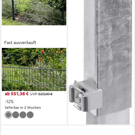
Fast ausverkauft
ALBERTS
Doppelstabmattenzaun mit
verschiedenen
Dekorelementen, (Set),
anthrazit, Höhe: 100-160cm,
(1)
Gesamtlänge: 10-20m, zum
ab 551,38 €
UVP
629,00 €
Einbetonieren
-12%
lieferbar in 2 Wochen