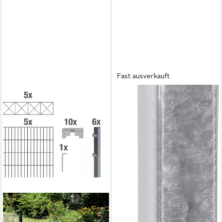
Fast ausverkauft
ALBERTS
Doppelstabmattenzaun
»Zaunerhöhung, Erhard«,
Höhe: 60 bzw. 80 cm, für
Pfostenbreite 40 mm
ab 38,71 €
UVP
59,99 €
-35%
lieferbar in 2 Wochen