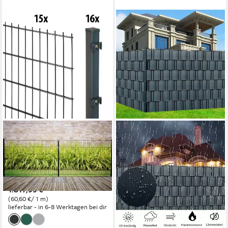
GARDEN 'N' MORE
Doppelstabmattenzaun
Standard, (31-St), 15
Elemente für 30 m, LxH: 200
x 163 cm, mit 16 Pfosten
1.817,99 €
(60,60 €/ 1 m)
lieferbar - in 6-8 Werktagen bei dir