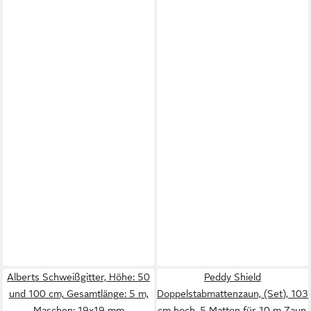
Alberts Schweißgitter, Höhe: 50
Peddy Shield
und 100 cm, Gesamtlänge: 5 m,
Doppelstabmattenzaun, (Set), 103
Maschen: 19x19 mm
cm hoch, 5 Matten für 10 m Zaun,