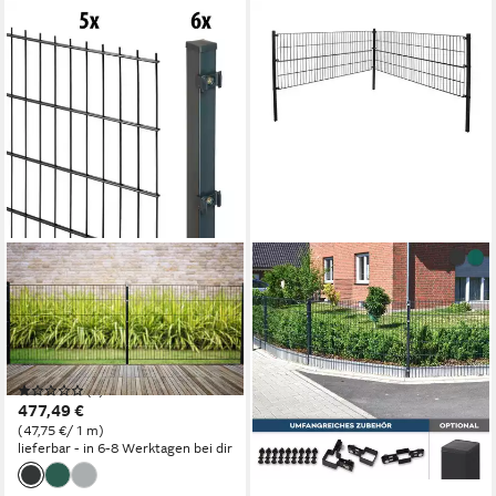
GARDEN 'N' MORE
Doppelstabmattenzaun
Standard, (11-St), 5 Elemente
für 10 m, LxH: 200 x 103 cm,
mit 6 Pfosten
(1)
477,49 €
(47,75 €/ 1 m)
lieferbar - in 6-8 Werktagen bei dir