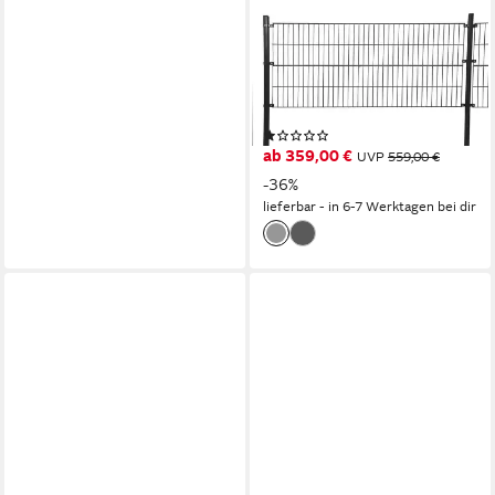
HOME DELUXE
Doppelstabmattenzaun
DOPPELSTABMATTENZAUN
MORATA inkl. Eckpfosten,
Bodenbefestigung
(3)
Zaunpfosten: zum
ab 359,00 €
UVP
559,00 €
Einbetonieren
-36%
lieferbar - in 6-7 Werktagen bei dir