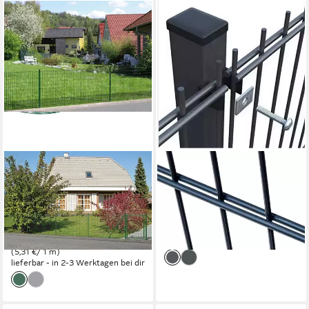
ALBERTS
TERRASSE2000
Schweißgitter Fix-Clip Pro®,
Doppelstabmattenzaun
Höhe: 80-150cm,
Doppelstabmattenzaun-Set
Gesamtlänge: 10-25 m
(6/5/6)
(5)
ab 203,28 €
ab 53,06 €
lieferbar in 8 Wochen
(5,31 €/ 1 m)
lieferbar - in 2-3 Werktagen bei dir