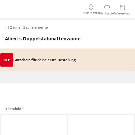
Mein Konto
Merkzettel
Warenkorb
…
Zäune
Zaunelemente
Alberts Doppelstabmattenzäune
10 €
Gutschein für deine erste Bestellung
3 Produkte