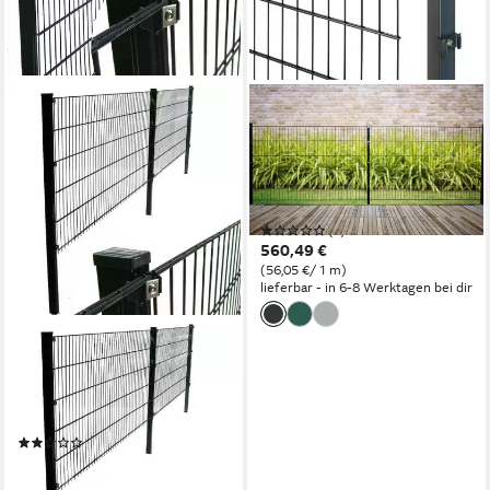
GARDEN 'N' MORE
Doppelstabmattenzaun
Standard, (11-St), 5 Elemente
für 10 m, LxH: 200 x 123 cm,
mit 6 Pfosten
(1)
560,49 €
(56,05 €/ 1 m)
lieferbar - in 6-8 Werktagen bei dir
APEX
Doppelstabmattenzaun
Doppelstabmattenzaun inkl.
Pfosten Komplettset
(1)
ab 178,00 €
lieferbar in 2 Wochen