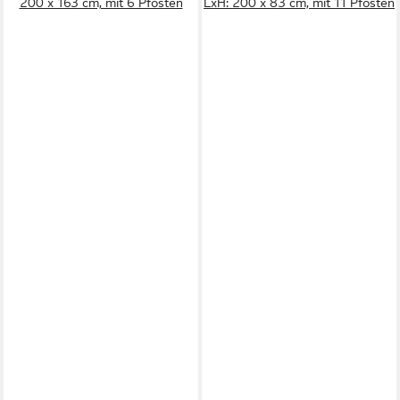
200 x 163 cm, mit 6 Pfosten
LxH: 200 x 83 cm, mit 11 Pfosten