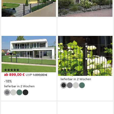
ALBERTS
ALBERTS
Doppelstabmattenzaun
Doppelstabmattenzaun
Grundset, (Set), Höhe: 80-
Grundset, (Set), Höhe: 80-
200 cm, Gesamtlänge: 4-30
200 cm, Gesamtlänge: 4-30
m, zum Einbetonieren
m, zum Einbetonieren
(20)
(20)
ab 899,00 €
ab 189,00 €
UVP
1.099,00 €
lieferbar in 2 Wochen
-18%
lieferbar in 2 Wochen